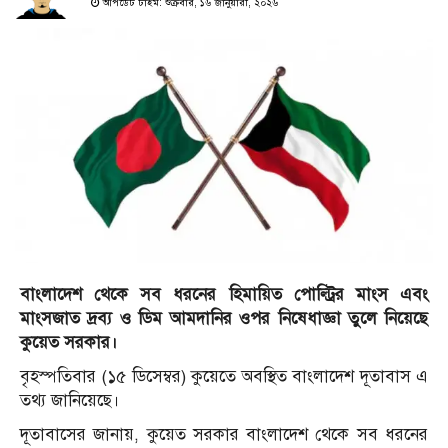
আপডেট টাইম: শুক্রবার, ১৬ জানুয়ারী, ২০২৬
বাংলাদেশ থেকে সব ধরনের হিমায়িত পোল্ট্রির মাংস এবং
মাংসজাত দ্রব্য ও ডিম আমদানির ওপর নিষেধাজ্ঞা তুলে নিয়েছে
কুয়েত সরকার।
বৃহস্প‌তিবার (১৫ ডিসেম্বর) কুয়েতে অবস্থিত বাংলাদেশ দূতাবাস এ
তথ্য জা‌নি‌য়ে‌ছে।
দূতাবাসের জানায়, কুয়েত সরকার বাংলাদেশ থেকে সব ধরনের