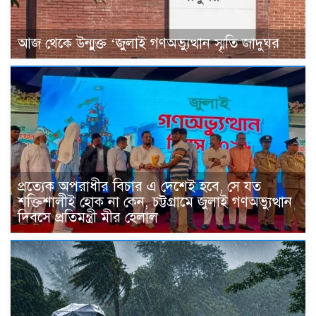
আজ থেকে উন্মুক্ত ‘জুলাই গণঅভ্যুত্থান স্মৃতি জাদুঘর
প্রত্যেক অপরাধীর বিচার এ দেশেই হবে, সে যত
শক্তিশালীই হোক না কেন, চট্টগ্রামে জুলাই গণঅভ্যুত্থান
দিবসে প্রতিমন্ত্রী মীর হেলাল