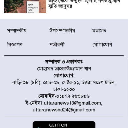
আজ থেকে উন্মুক্ত ‘জুলাই গণঅভ্যুত্থান
স্মৃতি জাদুঘর
রাজধানীর উত্তরা আঞ্চলিক পাসপোর্ট
সম্পাদকীয়
উপসম্পাদকীয়
মতামত
অফিসের সামনে দালাল চক্রের ১৩ জন
সদস্যকে বিভিন্ন মেয়াদে সাজা প্রদান
করেছে র‌্যাব-১
বিজ্ঞাপন
শর্তাবলী
যোগাযোগ
হরমুজ প্রণালি নিয়ে ওমানের সঙ্গে চুক্তি
চূড়ান্ত পর্যায়ে : ইরান
সম্পাদক ও প্রকাশকঃ
মোহাম্মদ তারেকউজ্জামান খান
যোগাযোগ:
প্রত্যেক অপরাধীর বিচার এ দেশেই
বাড়ি-৩৮ (৪বি), রোড-০৯, সেক্টর-১১, উত্তরা মডেল টাউন,
হবে, সে যত শক্তিশালীই হোক না কেন,
ঢাকা-১২৩০
চট্টগ্রামে জুলাই গণঅভ্যুত্থান দিবসে
প্রতিমন্ত্রী মীর হেলাল
মোবাইল
-০১৯৭২ ২৬৩৮৯৬
ই-মেইলঃ uttaranews13@gmail.com,
আগামী ৫ দিন বৃষ্টির আভাস
uttaranewsbd24@gmail.com