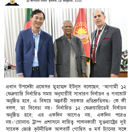
আপডেট টাইম: বুধবার, ১৪ জানুয়ারী, ২০২৬
প্রধান উপদেষ্টা প্রফেসর মুহাম্মদ ইউনূস বলেছেন, ‘আগামী ১২
ফেব্রুয়ারি নির্ধারিত সময় অনুযায়ীই সাধারণ নির্বাচন ও গণভোট
অনুষ্ঠিত হবে, এ বিষয়ে অন্তর্বর্তী সরকার প্রতিশ্রুতিবদ্ধ। কে কী
বলল, তা বিবেচ্য নয়। নির্ধারিত ১২ ফেব্রুয়ারিতেই নির্বাচন
অনুষ্ঠিত হবে; এর একদিন আগেও নয়, একদিন পরেও
নয়।’ডোনাল্ড ট্রাম্প প্রশাসনে দায়িত্ব পালনকারী যুক্তরাষ্ট্রের দুই
সাবেক জ্যেষ্ঠ কূটনীতিক আলবার্ট গোম্বিস ও মর্স ট্যানের সঙ্গে