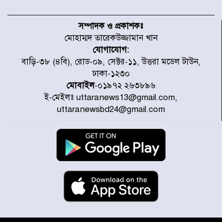
আজ থেকে উন্মুক্ত ‘জুলাই গণঅভ্যুত্থান
স্মৃতি জাদুঘর
সম্পাদক ও প্রকাশকঃ
মোহাম্মদ তারেকউজ্জামান খান
যোগাযোগ:
রাজধানীর উত্তরা আঞ্চলিক পাসপোর্ট
বাড়ি-৩৮ (৪বি), রোড-০৯, সেক্টর-১১, উত্তরা মডেল টাউন,
অফিসের সামনে দালাল চক্রের ১৩ জন
ঢাকা-১২৩০
সদস্যকে বিভিন্ন মেয়াদে সাজা প্রদান
করেছে র‌্যাব-১
মোবাইল
-০১৯৭২ ২৬৩৮৯৬
ই-মেইলঃ uttaranews13@gmail.com,
হরমুজ প্রণালি নিয়ে ওমানের সঙ্গে চুক্তি
uttaranewsbd24@gmail.com
চূড়ান্ত পর্যায়ে : ইরান
প্রত্যেক অপরাধীর বিচার এ দেশেই
হবে, সে যত শক্তিশালীই হোক না কেন,
চট্টগ্রামে জুলাই গণঅভ্যুত্থান দিবসে
প্রতিমন্ত্রী মীর হেলাল
আগামী ৫ দিন বৃষ্টির আভাস