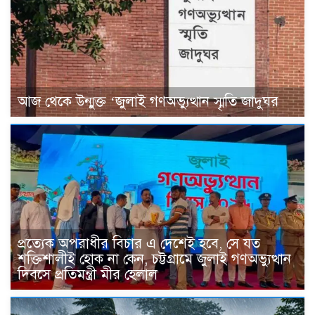
আজ থেকে উন্মুক্ত ‘জুলাই গণঅভ্যুত্থান স্মৃতি জাদুঘর
প্রত্যেক অপরাধীর বিচার এ দেশেই হবে, সে যত
শক্তিশালীই হোক না কেন, চট্টগ্রামে জুলাই গণঅভ্যুত্থান
দিবসে প্রতিমন্ত্রী মীর হেলাল