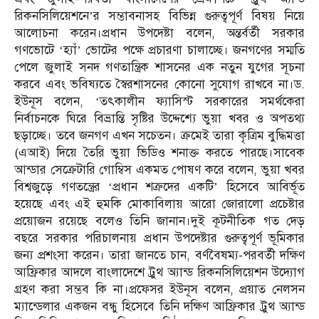
রিকনসিলিয়েশনে’র সম্ভাবনাসহ বিভিন্ন গুরুত্বপূর্ণ বিষয় নিয়ে
আলোচনা করেন।প্রধান উপদেষ্টা বলেন, অন্তর্বর্তী সরকার
গণভোটে ‘হ্যাঁ’ ভোটের পক্ষে প্রচারণা চালাচ্ছে। জনগণের সম্মতি
পেলে জুলাই সনদ গণতান্ত্রিক শাসনের এক নতুন যুগের সূচনা
করবে এবং ভবিষ্যতে স্বৈরশাসনের কোনো সুযোগ রাখবে না।ড.
ইউনূস বলেন, ‘তৎকালীন ফ্যাসিস্ট সরকারের সমর্থকেরা
নির্বাচনকে ঘিরে বিভ্রান্তি সৃষ্টির উদ্দেশ্যে ভুয়া খবর ও অপতথ্য
ছড়াচ্ছে। তবে জনগণ এখন সচেতন। ক্রমেই তারা কৃত্রিম বুদ্ধিমত্তা
(এআই) দিয়ে তৈরি ভুয়া ভিডিও শনাক্ত করতে পারছে।সাবেক
আন্ডার সেক্রেটারি গোম্বিস একমত পোষণ করে বলেন, ভুয়া খবর
বিশ্বজুড়ে গণতন্ত্রের ‘প্রধান শত্রুদের একটি’ হিসেবে আবির্ভূত
হয়েছে এবং এই হুমকি মোকাবিলায় আরো জোরালো প্রচেষ্টার
প্রয়োজন রয়েছে বলেও তিনি জানান।দুই কূটনীতিক গত দেড়
বছরে সরকার পরিচালনায় প্রধান উপদেষ্টার গুরুত্বপূর্ণ ভূমিকার
জন্য প্রশংসা করেন। তারা জানতে চান, বর্ণবৈষম্য-পরবর্তী দক্ষিণ
আফ্রিকার আদলে বাংলাদেশে ট্রুথ অ্যান্ড রিকনসিলিয়েশন উদ্যোগ
গ্রহণ করা সম্ভব কি না।প্রফেসর ইউনূস বলেন, প্রয়াত নেলসন
ম্যান্ডেলার একজন বন্ধু হিসেবে তিনি দক্ষিণ আফ্রিকার ট্রুথ অ্যান্ড