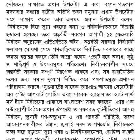
সৌজন্যে সাক্ষাতে প্রধান উপদেষ্টা এ কথা বলেন।গতকাল
মঙ্গলবার সন্ধ্যায় রাষ্ট্রীয় অতিথি ভবন যমুনায় প্রধান উপদেষ্টার
সঙ্গে সাক্ষাৎ করেন তারা।এসময় প্রধান উপদেষ্টা বলেন,
‘নির্বাচনকে ঘিরে ভুয়া খবরের বন্যা ও পরিকল্পিতভাবে বিভ্রান্তি
ছড়ানো হয়েছে। তবে অন্তর্বর্তী সরকার আগামী ১২ ফেব্রুয়ারি
নির্বাচন অনুষ্ঠানের প্রতিশ্রুতিতে অটল। অন্তর্বর্তী সরকার নির্বাচনী
ফলাফল ঘোষণা শেষে গণতান্ত্রিকভাবে নির্বাচিত সরকারের কাছে
ক্ষমতা হস্তান্তর করবে।তিনি আরো বলেন, ‘ভোট হবে অবাধ, সুষ্ঠু
ও শান্তিপূর্ণ ও উৎসবমুখর পরিবেশে। নির্বাচনকালীন সময়ে
অন্তর্বর্তী সরকার সম্পূর্ণ নিরপেক্ষ থাকবে এবং সব রাজনৈতিক
দলের জন্য সমান সুযোগ নিশ্চিত করে পক্ষপাতমুক্ত প্রশাসন
পরিচালনা করবে।’যুক্তরাষ্ট্রের সাবেক ভারপ্রাপ্ত আন্ডার সেক্রেটারি
অব স্টেট আলবার্ট গোম্বিস এবং সাবেক অ্যাম্বাসাডর-অ্যাট-লার্জ
মর্স ট্যান নির্বাচনের প্রাক্কালে বাংলাদেশ সফর করছেন। প্রায় এক
ঘণ্টাব্যাপী বৈঠকে প্রধান উপদেষ্টা ও সফররত কূটনীতিকরা আসন্ন
নির্বাচন, জুলাই গণ-অভ্যুত্থান ও এর পরবর্তী পরিস্থিতি, তরুণ
আন্দোলনকারীদের উত্থান, জুলাই সনদ ও গণভোট, নির্বাচনকে
লক্ষ্য করে ছড়ানো ভুয়া খবর ও মিসইনফরমেশন, রোহিঙ্গা সংকট
এবং জুলাই-পরবর্তী বাংলাদেশের প্রেক্ষাপটে ‘ট্রুথ অ্যান্ড