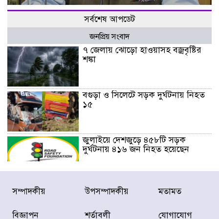
সর্বশেষ আপডেট
জনপ্রিয় সংবাদ
৭ জেলায় ঝোড়ো হাওয়াসহ বজ্রবৃষ্টির
শঙ্কা
বগুড়া ও সিলেটে সড়ক দুর্ঘটনায় নিহত
১৫
জুলাইয়ে দেশজুড়ে ৪৫৮টি সড়ক
দুর্ঘটনায় ৪১৬ জন নিহত হয়েছেন
হারিয়ে যাওয়া শিশুকে পরিবারের কাছে
সম্পাদকীয়
উপসম্পাদকীয়
মতামত
ফিরিয়ে প্রশংসায় ভাসছেন খিলক্ষেত
থানার ওসি
বিজ্ঞাপন
শর্তাবলী
যোগাযোগ