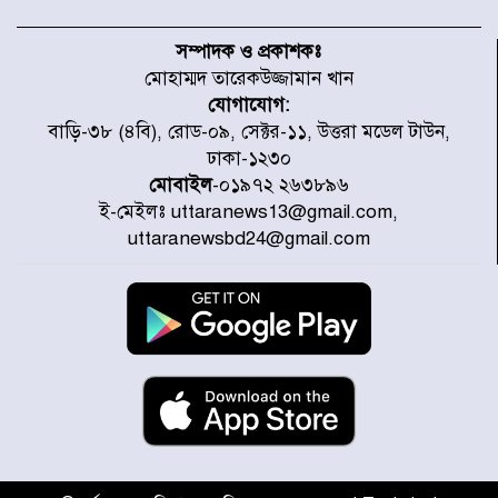
উত্তরায় জুলাই গণঅভ্যুত্থানের ৯২
শহীদের তালিকা প্রকাশ করল JRA
সম্পাদক ও প্রকাশকঃ
মোহাম্মদ তারেকউজ্জামান খান
যোগাযোগ:
জুলাই গণঅভ্যুত্থানে উত্তরায় সর্বকনিষ্ঠ
বাড়ি-৩৮ (৪বি), রোড-০৯, সেক্টর-১১, উত্তরা মডেল টাউন,
শহীদ জাবির ইব্রাহীম: এক শিশুর রক্তে
ঢাকা-১২৩০
লেখা ইতিহাস
মোবাইল
-০১৯৭২ ২৬৩৮৯৬
ই-মেইলঃ uttaranews13@gmail.com,
রাজধানীতে আজ বৃষ্টির সম্ভাবনা, যা
uttaranewsbd24@gmail.com
জানাল আবহাওয়া অধিদপ্তর
জুলাই গণঅভ্যুত্থানের অমর প্রতীক
শহীদ মীর মুগ্ধ
উত্তরা আজমপুরের রক্তাক্ত স্মৃতি: শহীদ
তানভীনের অপূর্ণ স্বপ্ন