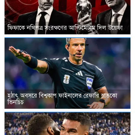
ফিফাকে নথিপত্র সংরক্ষণের আল্টিমেটাম দিল উয়েফা
হঠাৎ অবসরে বিশ্বকাপ ফাইনালের রেফারি স্লাভকো
ভিনচিচ