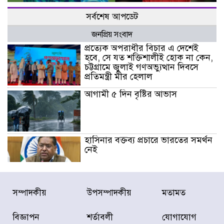
সর্বশেষ আপডেট
জনপ্রিয় সংবাদ
প্রত্যেক অপরাধীর বিচার এ দেশেই
হবে, সে যত শক্তিশালীই হোক না কেন,
চট্টগ্রামে জুলাই গণঅভ্যুত্থান দিবসে
প্রতিমন্ত্রী মীর হেলাল
আগামী ৫ দিন বৃষ্টির আভাস
হাসিনার বক্তব্য প্রচারে ভারতের সমর্থন
নেই
জুলাই গণঅভ্যুত্থানে আহত যোদ্ধা
সম্পাদকীয়
উপসম্পাদকীয়
মতামত
মিতুর খোঁজ নিলেন প্রধানমন্ত্রী
বিজ্ঞাপন
শর্তাবলী
যোগাযোগ