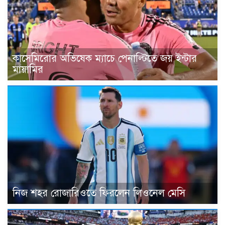
কাসেমিরোর অভিষেক ম্যাচে পেনাল্টিতে জয় ইন্টার
মায়ামির
নিজ শহর রোজারিওতে ফিরলেন লিওনেল মেসি