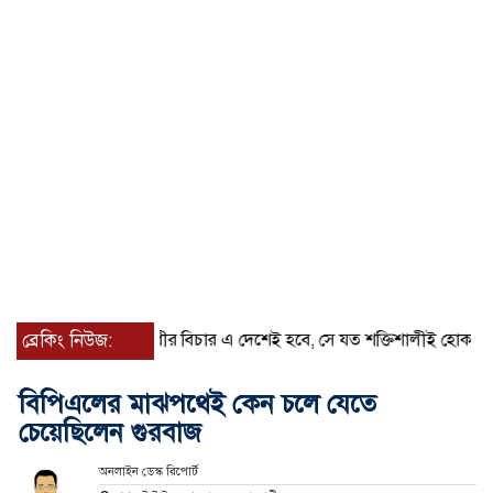
ব্রেকিং নিউজ:
প্রত্যেক অপরাধীর বিচার এ দেশেই হবে, সে যত শক্তিশালীই হোক না কেন, চট্ট
বিপিএলের মাঝপথেই কেন চলে যেতে
চেয়েছিলেন গুরবাজ
অনলাইন ডেস্ক রিপোর্ট