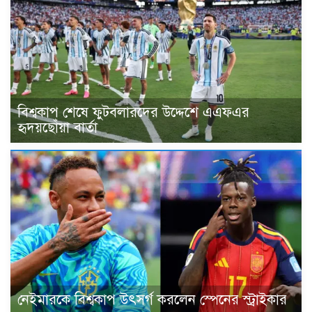
বিশ্বকাপ শেষে ফুটবলারদের উদ্দেশে এএফএর
হৃদয়ছোঁয়া বার্তা
নেইমারকে বিশ্বকাপ উৎসর্গ করলেন স্পেনের স্ট্রাইকার