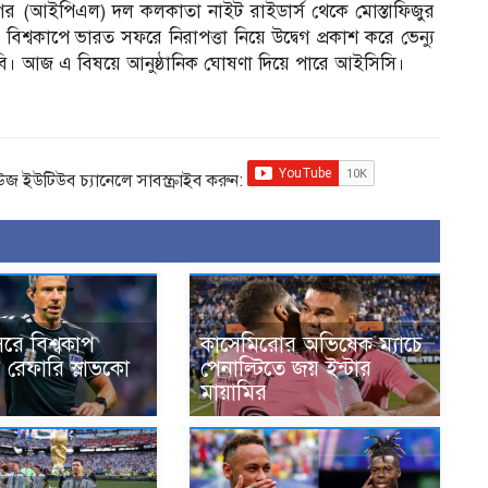
লীগের (আইপিএল) দল কলকাতা নাইট রাইডার্স থেকে মোস্তাফিজুর
শ্বকাপে ভারত সফরে নিরাপত্তা নিয়ে উদ্বেগ প্রকাশ করে ভেন্যু
িবি। আজ এ বিষয়ে আনুষ্ঠানিক ঘোষণা দিয়ে পারে আইসিসি।
িউজ ইউটিউব চ্যানেলে সাবস্ক্রাইব করুন:
রে বিশ্বকাপ
কাসেমিরোর অভিষেক ম্যাচে
 রেফারি স্লাভকো
পেনাল্টিতে জয় ইন্টার
মায়ামির