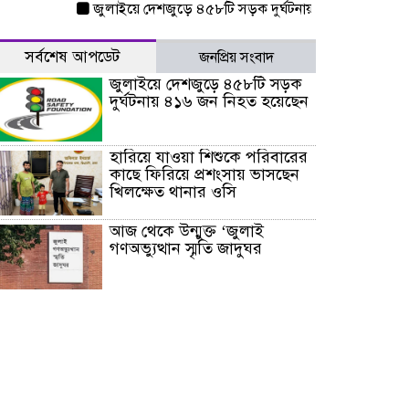
জুলাইয়ে দেশজুড়ে ৪৫৮টি সড়ক দুর্ঘটনায় ৪১৬ জন নিহত হয়েছেন
সর্বশেষ আপডেট
জনপ্রিয় সংবাদ
জুলাইয়ে দেশজুড়ে ৪৫৮টি সড়ক
দুর্ঘটনায় ৪১৬ জন নিহত হয়েছেন
হারিয়ে যাওয়া শিশুকে পরিবারের
কাছে ফিরিয়ে প্রশংসায় ভাসছেন
খিলক্ষেত থানার ওসি
আজ থেকে উন্মুক্ত ‘জুলাই
গণঅভ্যুত্থান স্মৃতি জাদুঘর
রাজধানীর উত্তরা আঞ্চলিক
পাসপোর্ট অফিসের সামনে দালাল
চক্রের ১৩ জন সদস্যকে বিভিন্ন
মেয়াদে সাজা প্রদান করেছে
‌্যাব-১
হরমুজ প্রণালি নিয়ে ওমানের সঙ্গে