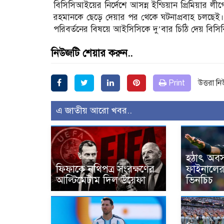
বিসিসিআইয়ের নির্দেশে আসন্ন ইন্ডিয়ান প্রিমিয়ার 
রহমানকে ছেড়ে দেয়ার পর থেকে ঘটনাপ্রবাহ চলছেই। বি
পরিবর্তনের বিষয়ে আইসিসিকে দু’বার চিঠি দেয় বিস
নিউজটি শেয়ার করুন..
Print
উত্তরা ন
এ জাতীয় আরো খবর..
হঠাৎ অবস
ফিফাকে নথিপত্র সংরক্ষণের
ফাইনালের
আল্টিমেটাম দিল উয়েফা
ভিনচিচ