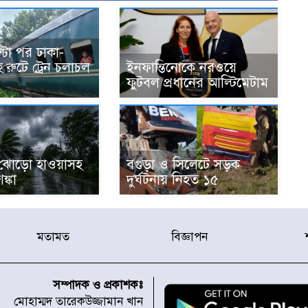
্টা পর ঢাকা-
রুটে ট্রেন চলাচল
ইনফান্তিনোকে নরওয়ে
ফুটবল প্রধানের আল্টিমেটাম
ঝোড়ো হাওয়াসহ
বগুড়া ও সিলেটে সড়ক
শঙ্কা
দুর্ঘটনায় নিহত ১৫
মতামত
বিজ্ঞাপন
সম্পাদক ও প্রকাশকঃ
মোহাম্মদ তারেকউজ্জামান খান