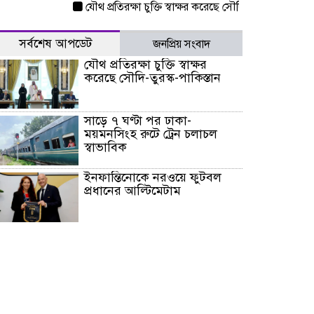
যৌথ প্রতিরক্ষা চুক্তি স্বাক্ষর করেছে সৌদি-তুরস্ক-পাকিস্তান
সা
সর্বশেষ আপডেট
জনপ্রিয় সংবাদ
যৌথ প্রতিরক্ষা চুক্তি স্বাক্ষর
করেছে সৌদি-তুরস্ক-পাকিস্তান
সাড়ে ৭ ঘণ্টা পর ঢাকা-
ময়মনসিংহ রুটে ট্রেন চলাচল
স্বাভাবিক
ইনফান্তিনোকে নরওয়ে ফুটবল
প্রধানের আল্টিমেটাম
দেশে ভারি বৃষ্টির সতর্কবার্তা, ১০
জেলায় বন্যার পূর্বাভাস
৫৩ নং ওয়ার্ডের সড়কে নেমপ্লেট
স্থাপনের উদ্যোগ চান মিয়া