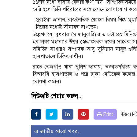
১১টার মধ্যে বাসায় ফেরার কথা ছিল। সাম্প্রতিকসময়
দেরি হলে তিনি পরিবারের সঙ্গে ফোনে যোগাযোগ কর
সুরাইয়া জানান, রাজনৈতিক কোনো বিষয় নিয়ে মুছা
নিজের মধ্যেই সীমাবদ্ধ রাখতেন।
উল্লেখ্য যে, বুধবার (৭ জানুয়ারি) রাত ৮টা ৪০ মিন
হন ঢাকা মহানগর উত্তর স্বেচ্ছাসেবক দলের সাবেক স
সমিতির সাধারণ সম্পাদক আবু সুফিয়ান মাসুদ গুল
হাসপাতালে চিকিৎসাধীন।
রাতে তেজগাঁও থানা পুলিশ জানায়, অজ্ঞাতপরিচয় বন্
বিআরবি হাসপাতাল ও পরে ঢাকা মেডিকেল কলেজ হা
ঘোষণা করেন।
নিউজটি শেয়ার করুন..
Print
উত্তরা ন
এ জাতীয় আরো খবর..