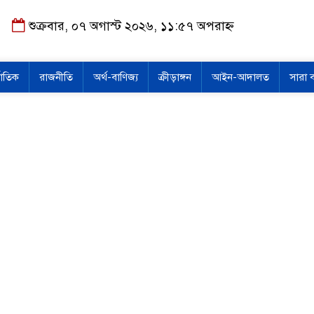
শুক্রবার, ০৭ অগাস্ট ২০২৬, ১১:৫৭ অপরাহ্ন
জাতিক
রাজনীতি
অর্থ-বাণিজ্য
ক্রীড়াঙ্গন
আইন-আদালত
সারা 