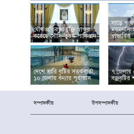
সাড়ে ৭ ঘণ
যৌথ প্রতিরক্ষা চুক্তি স্বাক্ষর
ময়মনসিংহ 
করেছে সৌদি-তুরস্ক-পাকিস্তান
স্বাভাবিক
দেশে ভারি বৃষ্টির সতর্কবার্তা,
৭ জেলায় 
১০ জেলায় বন্যার পূর্বাভাস
বজ্রবৃষ্টির 
সম্পাদকীয়
উপসম্পাদকীয়