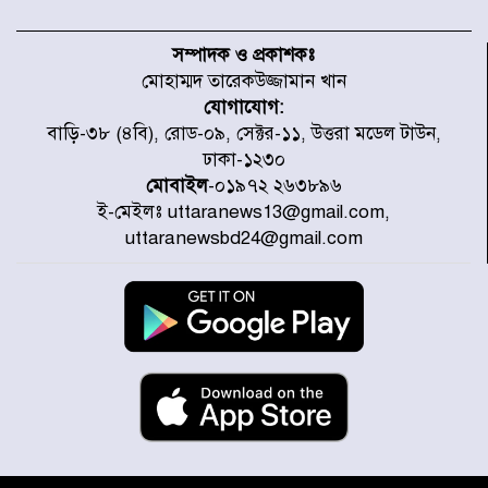
টাইফুন ‘ডলফিনের’ আঘাতে জাপানে
৫ আহত, চীনে বন্দর বন্ধ
সম্পাদক ও প্রকাশকঃ
মোহাম্মদ তারেকউজ্জামান খান
যোগাযোগ:
চিকিৎসা খাতে জিডিপির ৫ শতাংশ
বাড়ি-৩৮ (৪বি), রোড-০৯, সেক্টর-১১, উত্তরা মডেল টাউন,
বরাদ্দের ঘোষণা স্থানীয় সরকার মন্ত্রীর
ঢাকা-১২৩০
মোবাইল
-০১৯৭২ ২৬৩৮৯৬
ই-মেইলঃ uttaranews13@gmail.com,
জুলাই জাদুঘর ঘুরে দেখলেন এনসিপি
uttaranewsbd24@gmail.com
নেতারা
যুক্তরাষ্ট্রে দাবানল নেভাতে গিয়ে
হেলিকপ্টার বিধ্বস্ত, নিহত ১
মজুদদারের সর্বোচ্চ শাস্তি মৃত্যুদণ্ড, তাই
ভেবে মজুদ করবেন : আইনমন্ত্রী