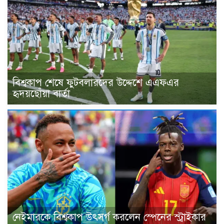
বিশ্বকাপ শেষে ফুটবলারদের উদ্দেশে এএফএর
হৃদয়ছোঁয়া বার্তা
নেইমারকে বিশ্বকাপ উৎসর্গ করলেন স্পেনের স্ট্রাইকার