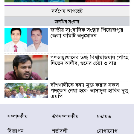
সর্বশেষ আপডেট
জনপ্রিয় সংবাদ
জাতীয় সাংবাদিক সংস্থার পিরোজপুর
জেলা কমিটি অনুমোদন
গণঅভ্যুত্থানের তথ্য বিশ্বমিডিয়ায় পৌঁছে
দিতেন আদীব, গুমের চেষ্টা ৩ বার
বাঁশখালীকে বন্যা মুক্ত করার সকল
পদক্ষেপ নেয়া হবে- আসাদুল হাবিব দুলু
এমপি
বিদ্যুৎ-জ্বালানি খাতে অস্থিরতা তৈরির
সম্পাদকীয়
উপসম্পাদকীয়
মতামত
চেষ্টা করছে একটি চক্র : প্রধানমন্ত্রী
বিজ্ঞাপন
শর্তাবলী
যোগাযোগ