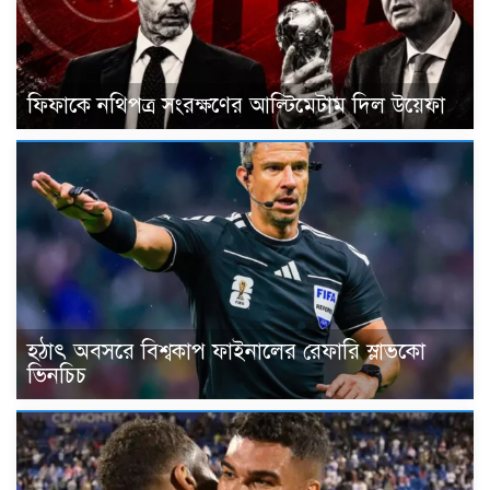
ফিফাকে নথিপত্র সংরক্ষণের আল্টিমেটাম দিল উয়েফা
হঠাৎ অবসরে বিশ্বকাপ ফাইনালের রেফারি স্লাভকো
ভিনচিচ