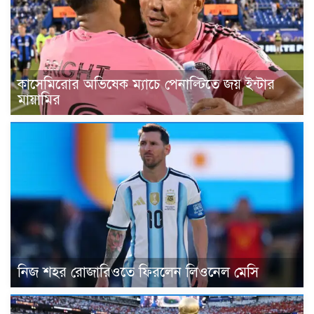
কাসেমিরোর অভিষেক ম্যাচে পেনাল্টিতে জয় ইন্টার
মায়ামির
নিজ শহর রোজারিওতে ফিরলেন লিওনেল মেসি