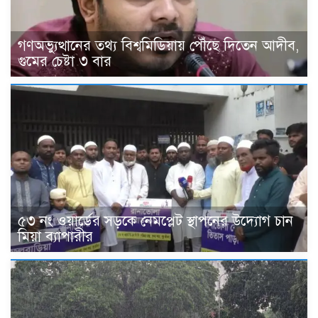
গণঅভ্যুত্থানের তথ্য বিশ্বমিডিয়ায় পৌঁছে দিতেন আদীব,
গুমের চেষ্টা ৩ বার
৫৩ নং ওয়ার্ডের সড়কে নেমপ্লেট স্থাপনের উদ্যোগ চান
মিয়া ব্যাপারীর