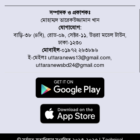
চিকিৎসা খাতে জিডিপির ৫ শতাংশ
বরাদ্দের ঘোষণা স্থানীয় সরকার মন্ত্রীর
সম্পাদক ও প্রকাশকঃ
মোহাম্মদ তারেকউজ্জামান খান
যোগাযোগ:
জুলাই জাদুঘর ঘুরে দেখলেন এনসিপি
বাড়ি-৩৮ (৪বি), রোড-০৯, সেক্টর-১১, উত্তরা মডেল টাউন,
নেতারা
ঢাকা-১২৩০
মোবাইল
-০১৯৭২ ২৬৩৮৯৬
ই-মেইলঃ uttaranews13@gmail.com,
যুক্তরাষ্ট্রে দাবানল নেভাতে গিয়ে
uttaranewsbd24@gmail.com
হেলিকপ্টার বিধ্বস্ত, নিহত ১
মজুদদারের সর্বোচ্চ শাস্তি মৃত্যুদণ্ড, তাই
ভেবে মজুদ করবেন : আইনমন্ত্রী
আন্তর্জাতিক আদিবাসী দিবস: রাষ্ট্রের
দায়িত্ব ও দায়বদ্ধতা II – মং এ খেন
মংমং
© সর্বস্বত্ব স্বত্বাধিকার সংরক্ষিত ২০১৩-২০২৫ | Technical