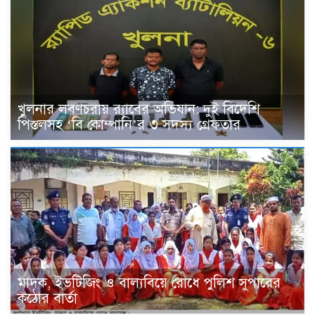
খুলনার লবণচরায় র‍্যাবের অভিযান: দুই বিদেশি
পিস্তলসহ ‘বি কোম্পানি’র ৩ সদস্য গ্রেফতার
মাদক, ইভটিজিং ও বাল্যবিয়ে রোধে পুলিশ সুপারের
কঠোর বার্তা