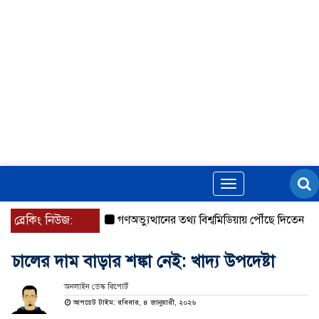
Toggle
navigation
ব্রেকিং নিউজ:
গণঅভ্যুত্থানের তথ্য বিশ্বমিডিয়ায় পৌঁছে দিতেন আদীব, গ
চালের দাম বাড়ার শঙ্কা নেই: খাদ্য উপদেষ্টা
অনলাইন ডেস্ক রিপোর্ট
আপডেট টাইম: রবিবার, ৪ জানুয়ারী, ২০২৬