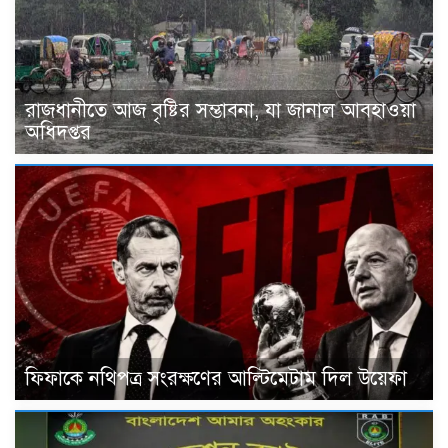
রাজধানীতে আজ বৃষ্টির সম্ভাবনা, যা জানাল আবহাওয়া
অধিদপ্তর
ফিফাকে নথিপত্র সংরক্ষণের আল্টিমেটাম দিল উয়েফা