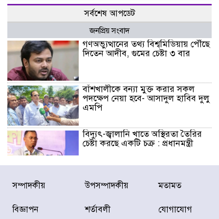
সর্বশেষ আপডেট
জনপ্রিয় সংবাদ
গণঅভ্যুত্থানের তথ্য বিশ্বমিডিয়ায় পৌঁছে
দিতেন আদীব, গুমের চেষ্টা ৩ বার
বাঁশখালীকে বন্যা মুক্ত করার সকল
পদক্ষেপ নেয়া হবে- আসাদুল হাবিব দুলু
এমপি
বিদ্যুৎ-জ্বালানি খাতে অস্থিরতা তৈরির
চেষ্টা করছে একটি চক্র : প্রধানমন্ত্রী
টাইফুন ‘ডলফিনের’ আঘাতে জাপানে
সম্পাদকীয়
উপসম্পাদকীয়
মতামত
৫ আহত, চীনে বন্দর বন্ধ
বিজ্ঞাপন
শর্তাবলী
যোগাযোগ