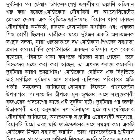
দুর্ঘটনার পর টেক্সাস উপকূলসংলগ্ন জলসীমায় তল্লাশি অভিযান
শুরু করা হয়েছে।মেক্সিকোর নৌবাহিনী দ্য অ্যাসোসিয়েটেড
প্রেসকে দেওয়া এক বিবৃতিতে জানিয়েছে, বিমানে থাকা চারজন
নৌবাহিনীর কর্মকর্তা, চারজন বেসামরিক নাগরিক এবং একজন
শিশু রোগী ছিলেন। যাত্রীদের মধ্যে দুইজন একটি অলাভজনক
সংস্থার সদস্য, যারা গুরুতরভাবে দগ্ধ মেক্সিকান শিশুদের সহায়তা
প্রদান করে।মার্কিন কোস্টগার্ডের একজন অফিসার লুক বেকার
বলেছেন, ‘বিমানে থাকা কমপক্ষে পাঁচজন মারা গেছেন। তবে
নিহতদের মধ্যে করা করা আছেন, তা এখনও শনাক্ত করেননি।
দুর্ঘটনার কারণ তদন্তাধীন।’ মেক্সিকোর মেরিনস এক বিবৃতিতে
এই মর্মান্তিক দুর্ঘটনায় প্রাণ হারানো ব্যক্তিদের পরিবারের প্রতি
গভীর সমবেদনা জানিয়েছে।সোমবার বিকেলে গ্যালভেস্টন
উপসাগরে গ্যালভেস্টন দ্বীপকে মূল ভূখণ্ডের সঙ্গে সংযুক্তকারী
কজওয়ের পাদদেশের কাছে এই দুর্ঘটনা ঘটে। দুর্ঘটনার পর জরুরি
উদ্ধারকারী এবং অনুসন্ধান দল ঘটনাস্থলে ছুটে যায়।মেক্সিকোর
নৌবাহিনী জানিয়েছে, অলাভজনক সংস্থাটির ওয়েবসাইট অনুসারে,
বিমানটি মিচৌ এবং মাউ ফাউন্ডেশনের সঙ্গে সমন্বয় করে একটি
মেডিকেল মিশনে সহায়তা করছিল। তারা গ্যালভেস্টনের শ্রাইনার্স
চিলড্রেনস হাসপাতালে অগ্নিদগ্ধ শিশুদের জরুরি পরিবহন সরবরাহ