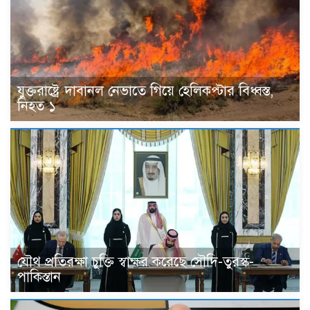
যুক্তরাষ্ট্রে দাবানল নেভাতে গিয়ে হেলিকপ্টার বিধ্বস্ত,
নিহত ১
যৌথ প্রতিরক্ষা চুক্তি স্বাক্ষর করেছে সৌদি-তুরস্ক-
পাকিস্তান