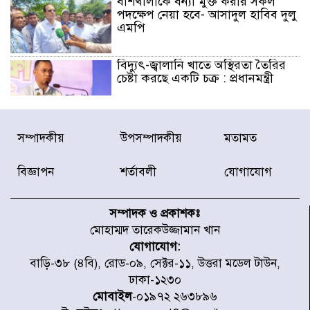
বাঁশখালীকে বন্যা মুক্ত করার সকল
পদক্ষেপ নেয়া হবে- আসাদুল হাবিব দুলু
এমপি
বিদ্যুৎ-জ্বালানি খাতে অস্থিরতা তৈরির
চেষ্টা করছে একটি চক্র : প্রধানমন্ত্রী
টাইফুন ‘ডলফিনের’ আঘাতে জাপানে
সম্পাদকীয়
উপসম্পাদকীয়
মতামত
৫ আহত, চীনে বন্দর বন্ধ
বিজ্ঞাপন
শর্তাবলী
যোগাযোগ
চিকিৎসা খাতে জিডিপির ৫ শতাংশ
বরাদ্দের ঘোষণা স্থানীয় সরকার মন্ত্রীর
সম্পাদক ও প্রকাশকঃ
মোহাম্মদ তারেকউজ্জামান খান
যোগাযোগ:
জুলাই জাদুঘর ঘুরে দেখলেন এনসিপি
বাড়ি-৩৮ (৪বি), রোড-০৯, সেক্টর-১১, উত্তরা মডেল টাউন,
নেতারা
ঢাকা-১২৩০
মোবাইল
-০১৯৭২ ২৬৩৮৯৬