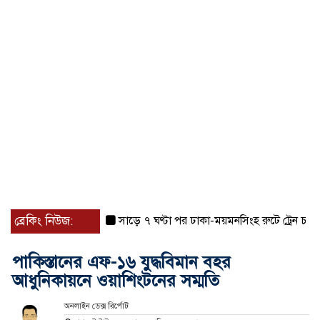
ব্রেকিং নিউজ:
সাড়ে ৭ ঘণ্টা পর ঢাকা-ময়মনসিংহ রুটে ট্রেন চলাচল স্
পাকিস্তানের এফ-১৬ যুদ্ধবিমান বহর
আধুনিকায়নে ওয়াশিংটনের সম্মতি
অনলাইন ডেক্স রির্পোট