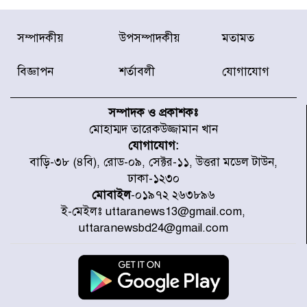
৫৩ নং ওয়ার্ডের সড়কে নেমপ্লেট
সম্পাদকীয়
উপসম্পাদকীয়
মতামত
স্থাপনের উদ্যোগ চান মিয়া ব্যাপারীর
বিজ্ঞাপন
শর্তাবলী
যোগাযোগ
৭ জেলায় ঝোড়ো হাওয়াসহ বজ্রবৃষ্টির
শঙ্কা
সম্পাদক ও প্রকাশকঃ
মোহাম্মদ তারেকউজ্জামান খান
যোগাযোগ:
বগুড়া ও সিলেটে সড়ক দুর্ঘটনায় নিহত
বাড়ি-৩৮ (৪বি), রোড-০৯, সেক্টর-১১, উত্তরা মডেল টাউন,
১৫
ঢাকা-১২৩০
মোবাইল
-০১৯৭২ ২৬৩৮৯৬
ই-মেইলঃ uttaranews13@gmail.com,
জুলাইয়ে দেশজুড়ে ৪৫৮টি সড়ক
uttaranewsbd24@gmail.com
দুর্ঘটনায় ৪১৬ জন নিহত হয়েছেন
হারিয়ে যাওয়া শিশুকে পরিবারের কাছে
ফিরিয়ে প্রশংসায় ভাসছেন খিলক্ষেত