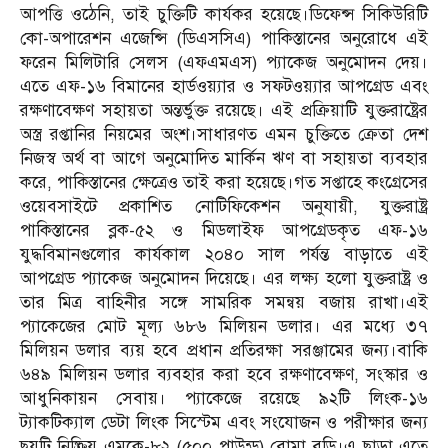
আপত্তি ওঠেনি, তাই চুক্তিটি কার্যকর হয়েছে।ডিফেন্স সিকিউরিটি
কো-অপারেশন এজেন্সি (ডিএসসিএ) পাকিস্তানের অনুরোধে এই
ফরেন মিলিটারি সেলস (এফএমএস) প্যাকেজ অনুমোদন দেয়।
এতে এফ-১৬ বিমানের হার্ডওয়্যার ও সফটওয়্যার আপগ্রেড এবং
রক্ষণাবেক্ষণ সহায়তা অন্তর্ভুক্ত রয়েছে। এই প্রক্রিয়াটি যুক্তরাষ্ট্রের
অস্ত্র রপ্তানির নিয়মের অংশ।সাধারণত এমন চুক্তিতে ক্রেতা দেশ
নিজস্ব অর্থ বা আগে অনুমোদিত মার্কিন ঋণ বা সহায়তা ব্যবহার
করে, পাকিস্তানের ক্ষেত্রেও তাই করা হয়েছে।গত সপ্তাহে কংগ্রেসের
ওয়েবসাইটে প্রকাশিত নোটিফিকেশন অনুযায়ী, যুক্তরাষ্ট্র
পাকিস্তানের ব্লক-৫২ ও মিডলাইফ আপগ্রেডকৃত এফ-১৬
যুদ্ধবিমানগুলোর কার্যকাল ২০৪০ সাল পর্যন্ত বাড়াতে এই
আপগ্রেড প্যাকেজ অনুমোদন দিয়েছে। এর লক্ষ্য হলো যুক্তরাষ্ট্র ও
তার মিত্র বাহিনীর সঙ্গে সামরিক সমন্বয় বজায় রাখা।এই
প্যাকেজের মোট মূল্য ৬৮৬ মিলিয়ন ডলার। এর মধ্যে ৩৭
মিলিয়ন ডলার ব্যয় হবে প্রধান প্রতিরক্ষা সরঞ্জামের জন্য।বাকি
৬৪৯ মিলিয়ন ডলার ব্যবহার করা হবে রক্ষণাবেক্ষণ, সংস্কার ও
আধুনিকায়ন সেবায়। প্যাকেজে রয়েছে ৯২টি লিংক-১৬
ট্যাকটিক্যাল ডেটা লিংক সিস্টেম এবং সংযোজন ও পরীক্ষার জন্য
ছয়টি নিষ্ক্রিয় এমকে-৮২ (৫০০ পাউন্ড) বোমা বডি।এ ছাড়া এতে