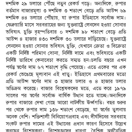
দশমিক ২৯ ডলারে পৌঁছে নতুন রেকর্ড গড়ে। অন্যদিকে, রুপার
বর্তমান বাজারমূল্য ৩ দশমিক ৩ শতাংশ বেড়ে প্রতি আউন্স ৬৯
দশমিক ৪৪ ডলারে পৌঁছায়, যা রুপার ইতিহাসে সর্বোচ্চ দাম।
ফেব্রুয়ারি মাসে সরবরাহের জন্য যুক্তরাষ্ট্রে লেনদেন হওয়া সোনার
ভবিষ্যৎ চুক্তি বৃহস্পতিবার ০ দশমিক ৯৮ শতাংশ বেড়ে প্রতি
আউন্স ৪ হাজার ৪৩০ দশমিক ৩০ ডলারে দাঁড়িয়েছে। যুক্তরাষ্ট্রে
লেনদেন হওয়া সোনার ভবিষ্যৎ চুক্তি, যেখানে ক্রেতা ও বিক্রেতা
একটি নির্দিষ্ট পরিমাণ সোনা, নির্দিষ্ট দামে এবং ভবিষ্যতে একটি
নির্দিষ্ট তারিখে কেনাবেচা করতে সম্মত হন।চলতি বছরে এখন
পর্যন্ত স্বর্ণের দাম ৬৭ শতাংশ বৃদ্ধি পেয়েছে। এতে একের পর এক
রেকর্ড ভেঙেছে মূল্যবান এই ধাতু। ইতিহাসে প্রথমবারের মতো
প্রতি আউন্স স্বর্ণের দাম ৩ হাজার ডলার ও ৪ হাজার ডলার
অতিক্রম করেছে। বাজার বিশ্লেষকদের মতে, এতে করে ১৯৭৯
সালের পর স্বর্ণের সর্বোচ্চ বার্ষিক উত্থান হতে যাচ্ছে।অন্যদিকে
রুপার বাজারে দেখা গেছে আরো নাটকীয় ঊর্ধ্বগতি। বছর শুরুর
পর থেকে রুপার দাম ১৩৮ শতাংশ বেড়েছে, যা স্বর্ণের তুলনায়
অনেক বেশি। শক্তিশালী বিনিয়োগপ্রবাহ এবং দীর্ঘদিনের সরবরাহ
সংকট রুপার দামের এই উত্থানের প্রধান কারণ হিসেবে উল্লেখ
করছেন বিশ্লেষকরা। বিশেষজ্ঞদের ধারণা, বৈশ্বিক অর্থনৈতিক