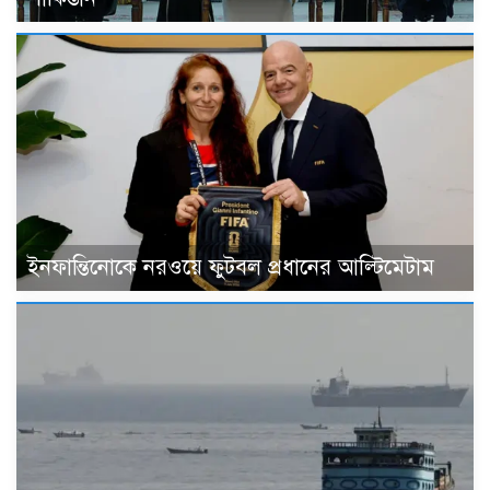
ইনফান্তিনোকে নরওয়ে ফুটবল প্রধানের আল্টিমেটাম