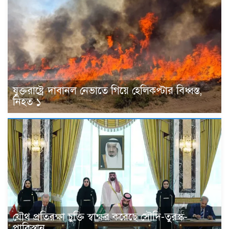
যুক্তরাষ্ট্রে দাবানল নেভাতে গিয়ে হেলিকপ্টার বিধ্বস্ত,
নিহত ১
যৌথ প্রতিরক্ষা চুক্তি স্বাক্ষর করেছে সৌদি-তুরস্ক-
পাকিস্তান