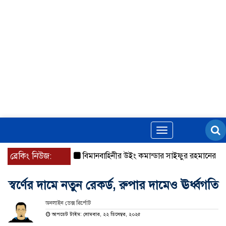
Toggle
navigation
ব্রেকিং নিউজ:
বিমানবাহিনীর উইং কমান্ডার সাইফুর রহমানের বিরুদ্ধে গ্র
স্বর্ণের দামে নতুন রেকর্ড, রুপার দামেও ঊর্ধ্বগতি
অনলাইন ডেক্স রির্পোট
আপডেট টাইম: সোমবার, ২২ ডিসেম্বর, ২০২৫