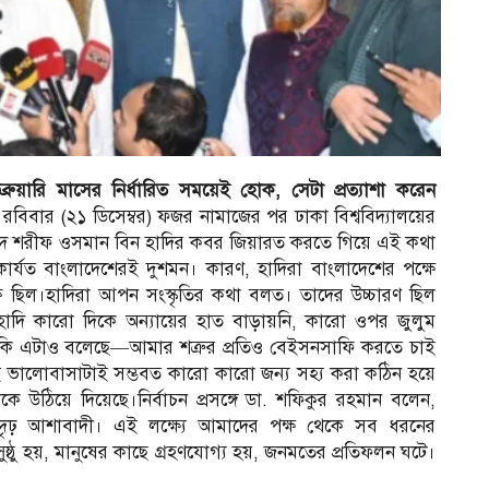
রুয়ারি মাসের নির্ধারিত সময়েই হোক, সেটা প্রত্যাশা করেন
বিবার (২১ ডিসেম্বর) ফজর নামাজের পর ঢাকা বিশ্ববিদ্যালয়ের
 শহীদ শরীফ ওসমান বিন হাদির কবর জিয়ারত করতে গিয়ে এই কথা
র্যত বাংলাদেশেরই দুশমন। কারণ, হাদিরা বাংলাদেশের পক্ষে
ষে ছিল।হাদিরা আপন সংস্কৃতির কথা বলত। তাদের উচ্চারণ ছিল
 ‘হাদি কারো দিকে অন্যায়ের হাত বাড়ায়নি, কারো ওপর জুলুম
ি এটাও বলেছে—আমার শত্রুর প্রতিও বেইসনসাফি করতে চাই
ই ভালোবাসাটাই সম্ভবত কারো কারো জন্য সহ্য করা কঠিন হয়ে
কে উঠিয়ে দিয়েছে।নির্বাচন প্রসঙ্গে ডা. শফিকুর রহমান বলেন,
া দৃঢ় আশাবাদী। এই লক্ষ্যে আমাদের পক্ষ থেকে সব ধরনের
ষ্ঠু হয়, মানুষের কাছে গ্রহণযোগ্য হয়, জনমতের প্রতিফলন ঘটে।