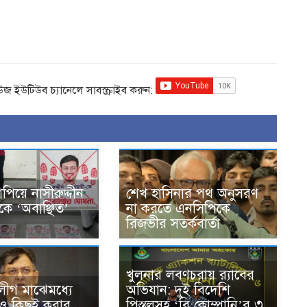
িউজ ইউটিউব চ্যানেলে সাবস্ক্রাইব করুন:
াপিয়ে নাসীরুদ্দীন
শেখ হাসিনার পথ অনুসরণ
কে ‘অবাঞ্ছিত’
না করতে এনসিপিকে
রিজভীর সতর্কবার্তা
খুলনার লবণচরায় র‍্যাবের
ীগ মাঝেমধ্যে
অভিযান: দুই বিদেশি
েও কিছুই করার
পিস্তলসহ ‘বি কোম্পানি’র ৩