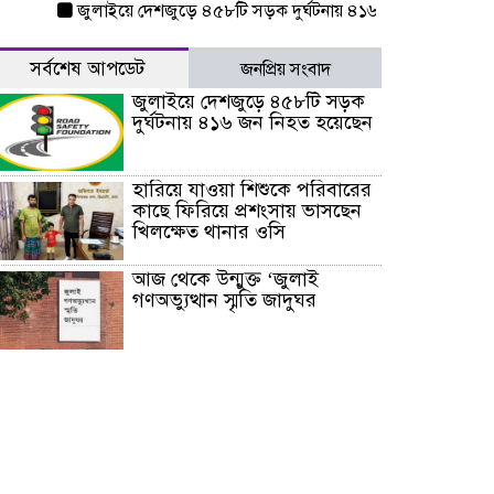
জুলাইয়ে দেশজুড়ে ৪৫৮টি সড়ক দুর্ঘটনায় ৪১৬ জন নিহত হয়েছেন
হ
সর্বশেষ আপডেট
জনপ্রিয় সংবাদ
জুলাইয়ে দেশজুড়ে ৪৫৮টি সড়ক
দুর্ঘটনায় ৪১৬ জন নিহত হয়েছেন
হারিয়ে যাওয়া শিশুকে পরিবারের
কাছে ফিরিয়ে প্রশংসায় ভাসছেন
খিলক্ষেত থানার ওসি
আজ থেকে উন্মুক্ত ‘জুলাই
গণঅভ্যুত্থান স্মৃতি জাদুঘর
রাজধানীর উত্তরা আঞ্চলিক
পাসপোর্ট অফিসের সামনে দালাল
চক্রের ১৩ জন সদস্যকে বিভিন্ন
মেয়াদে সাজা প্রদান করেছে
‌্যাব-১
হরমুজ প্রণালি নিয়ে ওমানের সঙ্গে