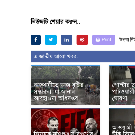
নিউজটি শেয়ার করুন..
Print
উত্তরা ন
এ জাতীয় আরো খবর..
রাজধানীতে আজ বৃষ্টির
পোস্টার ছ
সম্ভাবনা, যা জানাল
পাটওয়ারী
আবহাওয়া অধিদপ্তর
ঘোষণা
আওয়ামী ল
ফিফাকে নথিপত্র সংরক্ষণের
উঁকি দিল