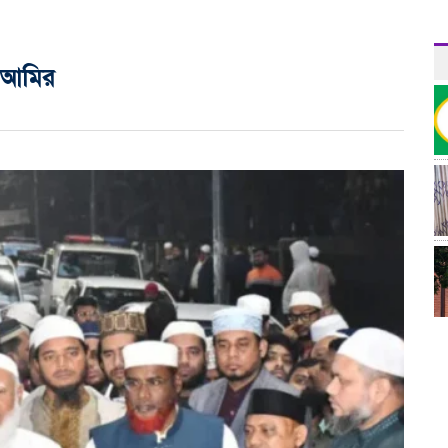
ত আমির
র