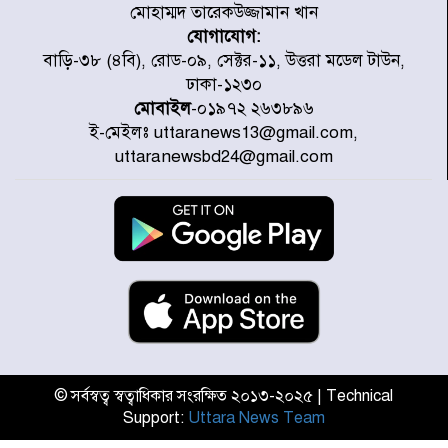
মোহাম্মদ তারেকউজ্জামান খান
যোগাযোগ:
চিকিৎসা খাতে জিডিপির ৫ শতাংশ
বাড়ি-৩৮ (৪বি), রোড-০৯, সেক্টর-১১, উত্তরা মডেল টাউন,
বরাদ্দের ঘোষণা স্থানীয় সরকার মন্ত্রীর
ঢাকা-১২৩০
মোবাইল
-০১৯৭২ ২৬৩৮৯৬
ই-মেইলঃ uttaranews13@gmail.com,
জুলাই জাদুঘর ঘুরে দেখলেন এনসিপি
uttaranewsbd24@gmail.com
নেতারা
যুক্তরাষ্ট্রে দাবানল নেভাতে গিয়ে
হেলিকপ্টার বিধ্বস্ত, নিহত ১
মজুদদারের সর্বোচ্চ শাস্তি মৃত্যুদণ্ড, তাই
ভেবে মজুদ করবেন : আইনমন্ত্রী
© সর্বস্বত্ব স্বত্বাধিকার সংরক্ষিত ২০১৩-২০২৫ | Technical
Support:
Uttara News Team
আন্তর্জাতিক আদিবাসী দিবস: রাষ্ট্রের
দায়িত্ব ও দায়বদ্ধতা II – মং এ খেন