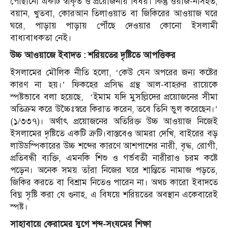
পৌঁছানো একটি স্বীকৃত ও প্রয়োজনীয় বিষয়। কিন্তু ওয়াজ-নসিহত,
বয়ান, খুতবা, কোরআন তিলাওয়াত বা জিকিরের আওয়াজ ঘরে
ঘরে, পাড়ায় পাড়ায় পৌঁছে দেওয়ার কোনো ইসলামী
বাধ্যবাধকতা নেই।
উচ্চ আওয়াজে ইবাদত : শরিয়তের দৃষ্টিতে আপত্তিকর
ইসলামের মৌলিক নীতি হলো, ‘কেউ যেন অপরের জন্য কষ্টের
কারণ না হয়।’ ফিকহের প্রসিদ্ধ গ্রন্থ আল-বাহরুর রায়েকে
স্পষ্টভাবে বলা হয়েছে, ‘ইমাম যদি মুসল্লিদের প্রয়োজনের সীমা
অতিক্রম করে উচ্চৈঃস্বরে কিরাত করেন, তবে তিনি ভুল করেছেন।’
(১/৩৩৭)। অর্থাৎ প্রয়োজনের অতিরিক্ত উচ্চ আওয়াজ নিজেই
ইসলামের দৃষ্টিতে একটি ত্রুটি।বাস্তবেও আমরা দেখি, বাইরের বড়
লাউডস্পিকারের উচ্চ শব্দের কারণে আশপাশের নারী, বৃদ্ধ, রোগী,
প্রতিবন্ধী ব্যক্তি, এমনকি শিশু ও গর্ভবতী নারীরাও চরম কষ্টে
পড়েন। অনেক সময় তাঁরা নিজের ঘরে শান্তিতে নামাজ পড়তে,
জিকির করতে বা বিশ্রাম নিতেও পারেন না। অথচ কারো ইবাদতে
বিঘ্ন সৃষ্টি করা যে গুনাহ, এ বিষয়ে শরিয়তের অবস্থান একেবারেই
স্পষ্ট।
সাহাবায়ে কেরামের যুগে শব্দ-সংযমের শিক্ষা