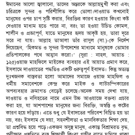
ঈমানের আলো জ্বালানো, তাদের অন্তরকে আল্লাহমুখী করা এবং
চরিত্রকে সুন্দর ও পরিশীলিত করে তোলা।দাওয়াত কখনোই
মানুষের ওপর চাপ সৃষ্টি করার, বিরক্তির কারণ হওয়ার কিংবা কষ্ট
দেওয়ার মাধ্যম হতে পারে না, বরং তা হওয়া উচিত কোমল,
শালীন ও প্রজ্ঞাপূর্ণ, যাতে মানুষের হৃদয় আকৃষ্ট হয়, তারা দূরে
সরে না যায়। আল্লাহ তাআলা তাঁর রাসুল (সা.)-কে নির্দেশ
দিয়েছেন, ‘হিকমত ও সুন্দর উপদেশের মাধ্যমে মানুষকে তোমার
প্রতিপালকের পথে আহ্বান করো।’ (সুরা : নাহল, আয়াত :
১২৫)ওয়াজ মাহফিলে মাইকের ব্যবহার এই আয়াত প্রমাণ করে,
ইসলামে দাওয়াতের পদ্ধতিও একটি গুরুত্বপূর্ণ ইবাদত। কিন্তু অত্যন্ত
দুঃখজনক বাস্তবতা হলো আমাদের সমাজে ওয়াজ মাহফিল ও
ধর্মীয় সমাবেশকে কেন্দ্র করে মাইক ও লাউডস্পিকারের
অপব্যবহার ক্রমাগত বেড়েই চলেছে।অনেক সময় দেখা যায়,
দাওয়াত ও নসিহতের নামে এমন উচ্চ আওয়াজে বক্তব্য প্রচার
করা হয়, যা আশপাশের মানুষের জন্য বিরক্তি, অস্বস্তি ও কষ্টের
কারণ হয়ে দাঁড়ায়। এতে শুধু যে ইবাদতের পরিবেশ বিঘ্নিত হয় তা
নয়, বরং ইসলাম যে দয়া, সহনশীলতা ও মানবিকতার শিক্ষা দেয়,
তা প্রশ্নবিদ্ধ হয়ে পড়ে।একজন অসুস্থ মানুষ, একান্ত বিশ্রামরত বৃদ্ধ,
পরীক্ষার প্রস্তুতিতে ব্যস্ত শিক্ষার্থী কিংবা গভীর রাতে ঘুমিয়ে থাকা