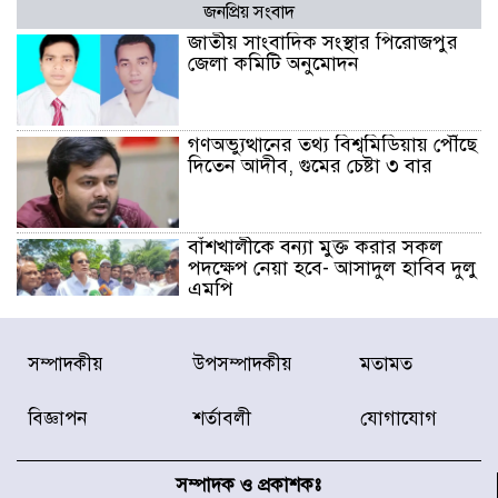
জনপ্রিয় সংবাদ
জাতীয় সাংবাদিক সংস্থার পিরোজপুর
জেলা কমিটি অনুমোদন
গণঅভ্যুত্থানের তথ্য বিশ্বমিডিয়ায় পৌঁছে
দিতেন আদীব, গুমের চেষ্টা ৩ বার
বাঁশখালীকে বন্যা মুক্ত করার সকল
পদক্ষেপ নেয়া হবে- আসাদুল হাবিব দুলু
এমপি
বিদ্যুৎ-জ্বালানি খাতে অস্থিরতা তৈরির
সম্পাদকীয়
উপসম্পাদকীয়
মতামত
চেষ্টা করছে একটি চক্র : প্রধানমন্ত্রী
বিজ্ঞাপন
শর্তাবলী
যোগাযোগ
টাইফুন ‘ডলফিনের’ আঘাতে জাপানে
৫ আহত, চীনে বন্দর বন্ধ
সম্পাদক ও প্রকাশকঃ