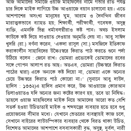
আজ আমাদের সমাজে ওয়াজ মাহফিলের নামে গভীর রাত পর্যন্ত
চার দিকে মাইক লাগিয়ে উচ্চ আওয়াজে বয়ান চালানো হয়। এতে
আশপাশের অসংখ্য মানুষের ঘুম, আরাম ও দৈনন্দিন জীবন
মারাত্মকভাবে ব্যাহত হয়; শিক্ষার্থী, পরীক্ষার্থী, গবেষক, অসুস্থ
ব্যক্তি, এমনকি ভিন্ন ধর্মাবলম্বীরাও কষ্ট পান। অথচ ইসলাম
কাউকে কষ্ট দিয়ে দাওয়াত দেওয়ার অনুমতি দেয় না। আবু সাঈদ
খুদরি (রা.) বর্ণনা করেন, ‘একদা রাসুল (সা.) মসজিদে ইতিকাফ
করাকালীন সাহাবিদের উচ্চৈঃস্বরে কিরাত পাঠ করতে শুনে পর্দা
উঠিয়ে বলেন : জেনে রাখ। তোমরা প্রত্যেকেই তোমাদের রবের
সঙ্গে গোপন আলাপ রত আছ। অতএব, তোমরা (উচ্চস্বরে কিরাত
পাঠের দ্বারা) একে অন্যকে কষ্ট দিয়ো না, তোমরা একে অন্যের
চেয়ে উচ্চস্বরে কিরাত পাঠ কোরো না।’ (সুনানে আবু দাউদ,
হাদিস : ১৩৩২)এ হাদিস প্রমাণ করে, উচ্চ আওয়াজে কোরআন
তিলাওয়াতও যদি অন্যের জন্য কষ্টের কারণ হয়, তবে তা নিষিদ্ধ।
তাহলে ওয়াজ মাহফিলের মাইক নিয়ে আমাদের আরো কত বেশি
সতর্ক হওয়া উচিত!তাই মাইক ও শব্দযন্ত্রের ব্যবহার হতে হবে শুধু
প্রয়োজনের সীমার মধ্যে। যেখানে ভেতরের ব্যবস্থায়ই কাজ চলে,
সেখানে বাইরের লাউডস্পিকার ব্যবহার থেকে বিরত থাকা উচিত,
বিশেষত আমাদের আশপাশে বসবাসকারী বৃদ্ধ, অসুস্থ, দুর্বল, নারী