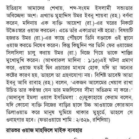
ইতিহাস আমাদের শেখায়, শব্দ-সংযম ইসলামী সভ্যতার
অবিচ্ছেদ্য অংশ। প্রখ্যাত মুহাদ্দিস উমর ইবনু শায়বা (রহ.) বর্ণনা
করেন, মদিনায় এক ব্যক্তি আয়েশা (রা.)-এর ঘরের নিকটে
উচ্চৈঃস্বরে ওয়াজ করতেন। এতে তাঁর একাগ্রতা নষ্ট হতো। বিষয়টি
হজরত উমর (রা.)-এর কাছে পৌঁছলে তিনি বক্তাকে ওই স্থানে
ওয়াজ করতে নিষেধ করেন। কিন্তু কিছুদিন পর তিনি ফের ওয়াজের
সিলসিলা চালু করায় উমর (রা.) নিজে গিয়ে তাকে শাস্তির
মুখোমুখি করেন। (আখবারুল মাদিনা : ১/১৫)এই ঘটনা প্রমাণ
করে, ওয়াজ যতই দ্বিন প্রচারের মাধ্যম হোক, যদি তা অন্যের
কষ্টের কারণ হয়, তাহলে তা গ্রহণযোগ্য নয়। বিশিষ্ট তাবেঈ আতা
ইবনু আবি রাবাহ (রহ.) বলেন, ‘একজন আলেমের খেয়াল রাখা
উচিত তার কণ্ঠস্বর যেন তার মজলিসের সীমা অতিক্রম না করে।’
(আদাবুল ইমলা ওয়াল ইসতিমলা : ৫)ফুকাহায়ে কেরাম বলেন,
যদি কোনো ব্যক্তি নিজের বাড়ির ছাদে উচ্চ আওয়াজে কোরআন
তিলাওয়াত করে মানুষ ঘুমিয়ে থাকার মুহূর্তে, তাহলে সে
গুনাহগার হবে। (ফতাওয়ায়ে শামি : ২/৩২৯, রশিদিয়া)
রাতভর ওয়াজ মাহফিলে মাইক ব্যবহার