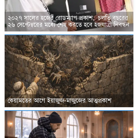
২০২৭ সালের হজের রোডম্যাপ প্রকাশ, চলতি বছরের
২৬ সেপ্টেম্বরের মধ্যে শেষ করতে হবে হজযাত্রী নিবন্ধন
কেয়ামতের আগে ইয়াজুজ-মাজুজের আত্মপ্রকাশ