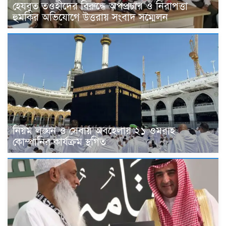
হেযবুত তওহীদের বিরুদ্ধে অপপ্রচার ও নিরাপত্তা
হুমকির অভিযোগে উত্তরায় সংবাদ সম্মেলন
নিয়ম লঙ্ঘন ও সেবায় অবহেলায় ২১ ওমরাহ
কোম্পানির কার্যক্রম স্থগিত