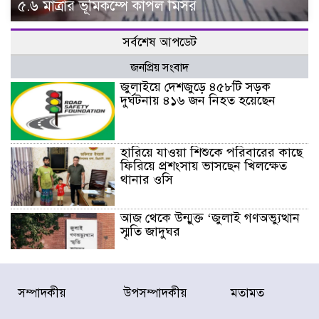
৫.৬ মাত্রার ভূমিকম্পে কাঁপল মিসর
সর্বশেষ আপডেট
জনপ্রিয় সংবাদ
জুলাইয়ে দেশজুড়ে ৪৫৮টি সড়ক
দুর্ঘটনায় ৪১৬ জন নিহত হয়েছেন
হারিয়ে যাওয়া শিশুকে পরিবারের কাছে
ফিরিয়ে প্রশংসায় ভাসছেন খিলক্ষেত
থানার ওসি
আজ থেকে উন্মুক্ত ‘জুলাই গণঅভ্যুত্থান
স্মৃতি জাদুঘর
রাজধানীর উত্তরা আঞ্চলিক পাসপোর্ট
সম্পাদকীয়
উপসম্পাদকীয়
মতামত
অফিসের সামনে দালাল চক্রের ১৩ জন
সদস্যকে বিভিন্ন মেয়াদে সাজা প্রদান