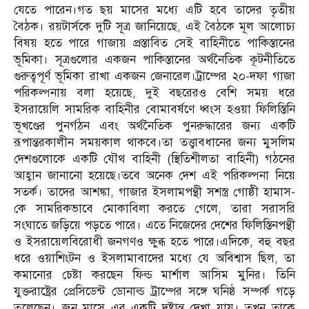
যেতে পারেন।গত ছয় মাসের মধ্যে এটি হবে তাদের তৃতীয়
বৈঠক। রয়টার্সকে দুটি সূত্র জানিয়েছে, এই বৈঠকে মূল আলোচ্য
বিষয় হতে পারে গাজায় প্রস্তাবিত সেই বাহিনীতে পাকিস্তানের
ভূমিকা। সূত্রগুলোর একজন পাকিস্তানের অর্থনৈতিক কূটনীতিতে
গুরুত্বপূর্ণ ভূমিকা রাখা একজন জেনারেল।ট্রাম্পের ২০-দফা গাজা
পরিকল্পনায় বলা হয়েছে, দুই বছরেরও বেশি সময় ধরে
ইসরায়েলি সামরিক বাহিনীর বোমাবর্ষণে ধ্বংস হওয়া ফিলিস্তিনি
ভূখণ্ডের পুনর্গঠন এবং অর্থনৈতিক পুনরুদ্ধারের জন্য একটি
রূপান্তরকালীন সময়কাল থাকবে।তা তত্ত্বাবধানের জন্য মুসলিম
দেশগুলোকে একটি যৌথ বাহিনী (স্থিতিশীলতা বাহিনী) গঠনের
আহ্বান জানানো হয়েছে।তবে অনেক দেশ এই পরিকল্পনা নিয়ে
সতর্ক। তাদের আশঙ্কা, গাজার ইসলামপন্থী সশস্ত্র গোষ্ঠী হামাস-
কে সামরিকভাবে মোকাবিলা করতে গেলে, তারা সরাসরি
সংঘাতে জড়িয়ে পড়তে পারে। এতে নিজেদের দেশের ফিলিস্তিনপন্থী
ও ইসরায়েলবিরোধী জনগণও ক্ষুব্ধ হতে পারে।এদিকে, বহু বছর
ধরে ওয়াশিংটন ও ইসলামাবাদের মধ্যে যে অবিশ্বাস ছিল, তা
কমানোর চেষ্টা করছেন ফিল্ড মার্শাল আসিম মুনির। তিনি
যুক্তরাষ্ট্রের প্রেসিডেন্ট ডোনাল্ড ট্রাম্পের সঙ্গে ঘনিষ্ঠ সম্পর্ক গড়ে
তুলেছেন। জুন মাসে এর একটি দৃষ্টান্ত দেখা যায়। তখন তাকে