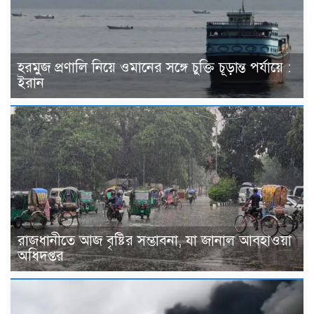
হরমুজ প্রণালি নিয়ে ওমানের সঙ্গে চুক্তি চূড়ান্ত পর্যায়ে :
ইরান
রাজধানীতে আজ বৃষ্টির সম্ভাবনা, যা জানাল আবহাওয়া
অধিদপ্তর