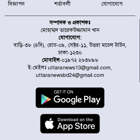
করেছে র‌্যাব-১
বিজ্ঞাপন
শর্তাবলী
যোগাযোগ
হরমুজ প্রণালি নিয়ে ওমানের সঙ্গে চুক্তি
চূড়ান্ত পর্যায়ে : ইরান
সম্পাদক ও প্রকাশকঃ
মোহাম্মদ তারেকউজ্জামান খান
যোগাযোগ:
প্রত্যেক অপরাধীর বিচার এ দেশেই
বাড়ি-৩৮ (৪বি), রোড-০৯, সেক্টর-১১, উত্তরা মডেল টাউন,
হবে, সে যত শক্তিশালীই হোক না কেন,
ঢাকা-১২৩০
চট্টগ্রামে জুলাই গণঅভ্যুত্থান দিবসে
প্রতিমন্ত্রী মীর হেলাল
মোবাইল
-০১৯৭২ ২৬৩৮৯৬
ই-মেইলঃ uttaranews13@gmail.com,
আগামী ৫ দিন বৃষ্টির আভাস
uttaranewsbd24@gmail.com
হাসিনার বক্তব্য প্রচারে ভারতের সমর্থন
নেই
জুলাই গণঅভ্যুত্থানে আহত যোদ্ধা
মিতুর খোঁজ নিলেন প্রধানমন্ত্রী