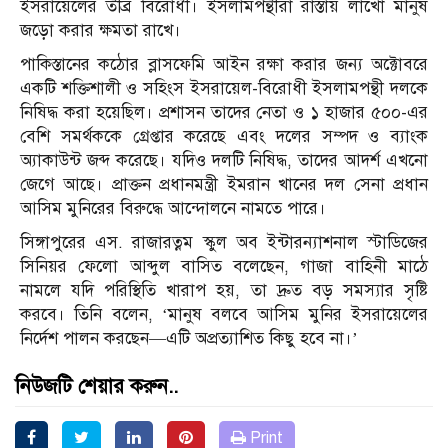
ইসরায়েলের তীব্র বিরোধী। ইসলামপন্থীরা রাস্তায় লাখো মানুষ
জড়ো করার ক্ষমতা রাখে।
পাকিস্তানের কঠোর ব্লাসফেমি আইন রক্ষা করার জন্য অক্টোবরে
একটি শক্তিশালী ও সহিংস ইসরায়েল-বিরোধী ইসলামপন্থী দলকে
নিষিদ্ধ করা হয়েছিল। প্রশাসন তাদের নেতা ও ১ হাজার ৫০০-এর
বেশি সমর্থককে গ্রেপ্তার করেছে এবং দলের সম্পদ ও ব্যাংক
অ্যাকাউন্ট জব্দ করেছে। যদিও দলটি নিষিদ্ধ, তাদের আদর্শ এখনো
জেগে আছে। প্রাক্তন প্রধানমন্ত্রী ইমরান খানের দল সেনা প্রধান
আসিম মুনিরের বিরুদ্ধে আন্দোলনে নামতে পারে।
সিঙ্গাপুরের এস. রাজারত্নম স্কুল অব ইন্টারন্যাশনাল স্টাডিজের
সিনিয়র ফেলো আব্দুল বাসিত বলেছেন, গাজা বাহিনী মাঠে
নামলে যদি পরিস্থিতি খারাপ হয়, তা দ্রুত বড় সমস্যার সৃষ্টি
করবে। তিনি বলেন, ‘মানুষ বলবে আসিম মুনির ইসরায়েলের
নির্দেশ পালন করছেন—এটি অপ্রত্যাশিত কিছু হবে না।’
নিউজটি শেয়ার করুন..
Print