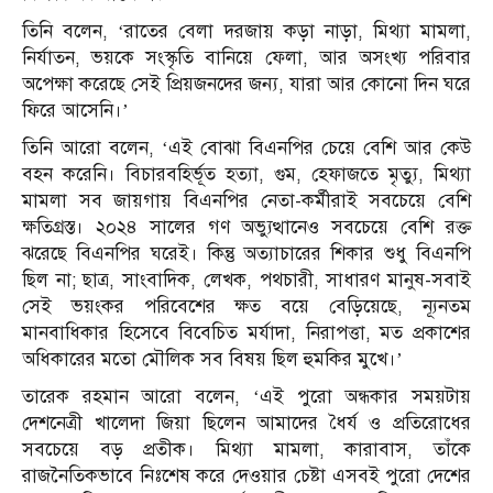
তিনি বলেন, ‘রাতের বেলা দরজায় কড়া নাড়া, মিথ্যা মামলা,
নির্যাতন, ভয়কে সংস্কৃতি বানিয়ে ফেলা, আর অসংখ্য পরিবার
অপেক্ষা করেছে সেই প্রিয়জনদের জন্য, যারা আর কোনো দিন ঘরে
ফিরে আসেনি।’
তিনি আরো বলেন, ‘এই বোঝা বিএনপির চেয়ে বেশি আর কেউ
বহন করেনি। বিচারবহির্ভূত হত্যা, গুম, হেফাজতে মৃত্যু, মিথ্যা
মামলা সব জায়গায় বিএনপির নেতা-কর্মীরাই সবচেয়ে বেশি
ক্ষতিগ্রস্ত। ২০২৪ সালের গণ অভ্যুত্থানেও সবচেয়ে বেশি রক্ত
ঝরেছে বিএনপির ঘরেই। কিন্তু অত্যাচারের শিকার শুধু বিএনপি
ছিল না; ছাত্র, সাংবাদিক, লেখক, পথচারী, সাধারণ মানুষ-সবাই
সেই ভয়ংকর পরিবেশের ক্ষত বয়ে বেড়িয়েছে, ন্যূনতম
মানবাধিকার হিসেবে বিবেচিত মর্যাদা, নিরাপত্তা, মত প্রকাশের
অধিকারের মতো মৌলিক সব বিষয় ছিল হুমকির মুখে।’
তারেক রহমান আরো বলেন, ‘এই পুরো অন্ধকার সময়টায়
দেশনেত্রী খালেদা জিয়া ছিলেন আমাদের ধৈর্য ও প্রতিরোধের
সবচেয়ে বড় প্রতীক। মিথ্যা মামলা, কারাবাস, তাঁকে
রাজনৈতিকভাবে নিঃশেষ করে দেওয়ার চেষ্টা এসবই পুরো দেশের