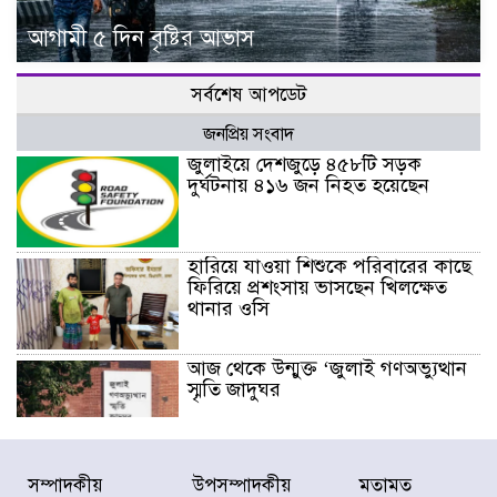
আগামী ৫ দিন বৃষ্টির আভাস
সর্বশেষ আপডেট
জনপ্রিয় সংবাদ
জুলাইয়ে দেশজুড়ে ৪৫৮টি সড়ক
দুর্ঘটনায় ৪১৬ জন নিহত হয়েছেন
হারিয়ে যাওয়া শিশুকে পরিবারের কাছে
ফিরিয়ে প্রশংসায় ভাসছেন খিলক্ষেত
থানার ওসি
আজ থেকে উন্মুক্ত ‘জুলাই গণঅভ্যুত্থান
স্মৃতি জাদুঘর
রাজধানীর উত্তরা আঞ্চলিক পাসপোর্ট
সম্পাদকীয়
উপসম্পাদকীয়
মতামত
অফিসের সামনে দালাল চক্রের ১৩ জন