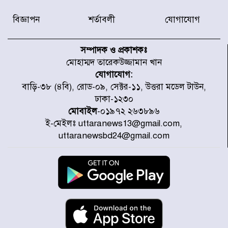
সদস্যকে বিভিন্ন মেয়াদে সাজা প্রদান
করেছে র‌্যাব-১
বিজ্ঞাপন
শর্তাবলী
যোগাযোগ
হরমুজ প্রণালি নিয়ে ওমানের সঙ্গে চুক্তি
চূড়ান্ত পর্যায়ে : ইরান
সম্পাদক ও প্রকাশকঃ
মোহাম্মদ তারেকউজ্জামান খান
যোগাযোগ:
প্রত্যেক অপরাধীর বিচার এ দেশেই
বাড়ি-৩৮ (৪বি), রোড-০৯, সেক্টর-১১, উত্তরা মডেল টাউন,
হবে, সে যত শক্তিশালীই হোক না কেন,
ঢাকা-১২৩০
চট্টগ্রামে জুলাই গণঅভ্যুত্থান দিবসে
প্রতিমন্ত্রী মীর হেলাল
মোবাইল
-০১৯৭২ ২৬৩৮৯৬
ই-মেইলঃ uttaranews13@gmail.com,
আগামী ৫ দিন বৃষ্টির আভাস
uttaranewsbd24@gmail.com
হাসিনার বক্তব্য প্রচারে ভারতের সমর্থন
নেই
জুলাই গণঅভ্যুত্থানে আহত যোদ্ধা