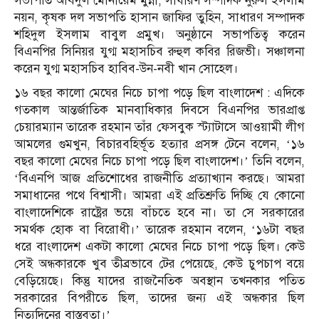
সভাপতি আবদুল মোনায়েম মুন্না, সাধারণ সম্পাদক নুরুল ইসলাম
নয়ন, কৃষক দল সভাপতি হাসান জাফির তুহিন, সাধারণ সম্পাদক
শহিদুল ইসলাম বাবুল প্রমুখ। অনুষ্ঠানে সভাপতিত্ব করেন
বিএনপির সিনিয়র যুগ্ম মহাসচিব রুহুল কবির রিজভী। সঞ্চালনা
করেন যুগ্ম মহাসচিব হাবিব-উন-নবী খান সোহেল।
১৬ বছর কালো মেঘের নিচে চাপা পড়ে ছিল বাংলাদেশ : এদিকে
গতকাল আন্তর্জাতিক মানবাধিকার দিবসে বিএনপির ভারপ্রাপ্ত
চেয়ারম্যান তারেক রহমান তাঁর ফেসবুক স্ট্যাটাসে আওয়ামী লীগ
আমলের গুমখুন, বিচারবহির্ভূত হত্যার প্রসঙ্গ টেনে বলেন, ‘১৬
বছর কালো মেঘের নিচে চাপা পড়ে ছিল বাংলাদেশ।’ তিনি বলেন,
‘বিএনপি আজ প্রতিশোধের রাজনীতি প্রত্যাখ্যান করছে। আমরা
সমাধানের পথে বিশ্বাসী। আমরা এই প্রতিশ্রুতি দিচ্ছি যে কোনো
বাংলাদেশিকে রাষ্ট্রের ভয়ে বাঁচতে হবে না। তা সে সরকারের
সমর্থক হোক বা বিরোধী।’ তারেক রহমান বলেন, ‘১৬টা বছর
ধরে বাংলাদেশ একটা কালো মেঘের নিচে চাপা পড়ে ছিল। কেউ
সেই অন্ধকারকে খুব তীব্রভাবে টের পেয়েছে, কেউ চুপচাপ বয়ে
বেড়িয়েছে। কিন্তু যাদের রাজনৈতিক অবস্থান তখনকার পতিত
সরকারের বিপরীতে ছিল, তাদের জন্য এই অন্ধকার ছিল
নিত্যদিনের বাস্তবতা।’