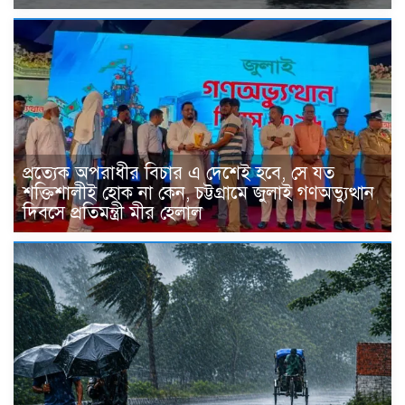
প্রত্যেক অপরাধীর বিচার এ দেশেই হবে, সে যত
শক্তিশালীই হোক না কেন, চট্টগ্রামে জুলাই গণঅভ্যুত্থান
দিবসে প্রতিমন্ত্রী মীর হেলাল