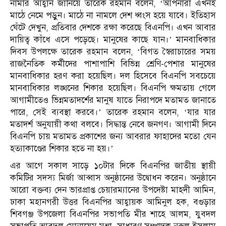
নামার আহ্বান জানিয়ে তারেক রহমান বলেন, ‘আপনারা এখনই
মাঠে নেমে পড়ুন। মাঠে না নামলে দেশ ধ্বংস হয়ে যাবে। ইতিহাস
ঘেঁটে দেখুন, প্রতিবার দেশকে রক্ষা করেছে বিএনপি। এখন আবার
দায়িত্ব কাঁধে এসে পড়েছে। মানুষের কাছে যান।’ মানবাধিকার
দিবস উপলক্ষে তারেক রহমান বলেন, ‘বিগত স্বৈরাচারের সময়
রাজনৈতিক কর্মীদের পাশাপাশি বিভিন্ন শ্রেণি-পেশার মানুষের
মানবাধিকার হরণ করা হয়েছিল। দল হিসেবে বিএনপি সবচেয়ে
মানবাধিকার লঙ্ঘনের শিকার হয়েছিল। বিএনপি ক্ষমতায় গেলে
আগামীতেও ভিন্নমতাদর্শের মানুষ যাতে নিরাপদে মতামত জানাতে
পারে, সেই ব্যবস্থা করবে।’ তারেক রহমান বলেন, ‘যার যার
মতাদর্শ অনুযায়ী কথা বলবে। সিদ্ধান্ত নেবে জনগণ। আগামী দিনে
বিএনপি চায় মতামত প্রকাশের জন্য আবরার ফাহাদের মতো যেন
হত্যাকাণ্ডের শিকার হতে না হয়।’
এর আগে সকাল সাড়ে ১০টার দিকে বিএনপির জাতীয় স্থায়ী
কমিটির সদস্য মির্জা আব্বাস অনুষ্ঠানের উদ্বোধন করেন। অনুষ্ঠানে
আরো বক্তব্য দেন ভারপ্রাপ্ত চেয়ারম্যানের উপদেষ্টা মাহদী আমিন,
ঢাকা মহানগরী উত্তর বিএনপির আহ্বায়ক আমিনুল হক, বগুড়ার
শিবগঞ্জ উপজেলা বিএনপির সভাপতি মীর শাহে আলম, যুবদল