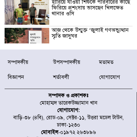
হারিয়ে যাওয়া শিশুকে পরিবারের কাছে
ফিরিয়ে প্রশংসায় ভাসছেন খিলক্ষেত
থানার ওসি
আজ থেকে উন্মুক্ত ‘জুলাই গণঅভ্যুত্থান
স্মৃতি জাদুঘর
রাজধানীর উত্তরা আঞ্চলিক পাসপোর্ট
সম্পাদকীয়
উপসম্পাদকীয়
মতামত
অফিসের সামনে দালাল চক্রের ১৩ জন
সদস্যকে বিভিন্ন মেয়াদে সাজা প্রদান
করেছে র‌্যাব-১
বিজ্ঞাপন
শর্তাবলী
যোগাযোগ
হরমুজ প্রণালি নিয়ে ওমানের সঙ্গে চুক্তি
চূড়ান্ত পর্যায়ে : ইরান
সম্পাদক ও প্রকাশকঃ
মোহাম্মদ তারেকউজ্জামান খান
যোগাযোগ:
প্রত্যেক অপরাধীর বিচার এ দেশেই
বাড়ি-৩৮ (৪বি), রোড-০৯, সেক্টর-১১, উত্তরা মডেল টাউন,
হবে, সে যত শক্তিশালীই হোক না কেন,
ঢাকা-১২৩০
চট্টগ্রামে জুলাই গণঅভ্যুত্থান দিবসে
প্রতিমন্ত্রী মীর হেলাল
মোবাইল
-০১৯৭২ ২৬৩৮৯৬