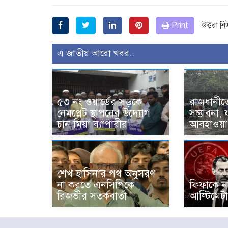
Print
উত্তরা ন
এ জাতীয় আরো খবর..
৫৩ নং ওয়ার্ডের সড়কে
রাজধানীতে
নেমপ্লেট স্থাপনের উদ্যোগ
সম্ভাবনা,
চান মিয়া ব্যাপারীর
আবহাওয়া 
শেখ হাসিনার পথ অনুসরণ
না করতে এনসিপিকে
ফিফাকে নথ
রিজভীর সতর্কবার্তা
আল্টিমেট