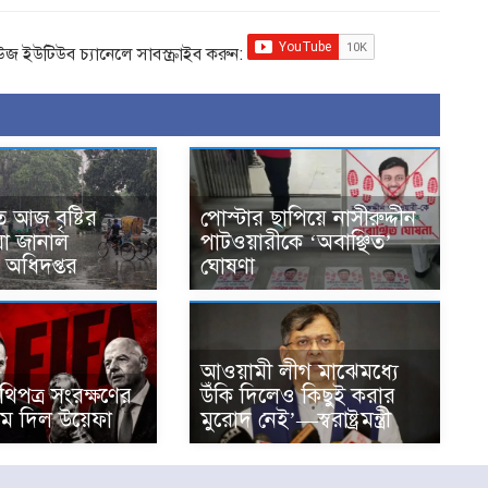
িউজ ইউটিউব চ্যানেলে সাবস্ক্রাইব করুন:
 আজ বৃষ্টির
পোস্টার ছাপিয়ে নাসীরুদ্দীন
 যা জানাল
পাটওয়ারীকে ‘অবাঞ্ছিত’
অধিদপ্তর
ঘোষণা
আওয়ামী লীগ মাঝেমধ্যে
িপত্র সংরক্ষণের
উঁকি দিলেও কিছুই করার
াম দিল উয়েফা
মুরোদ নেই’—স্বরাষ্ট্রমন্ত্রী