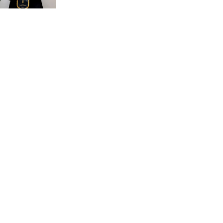
দেশে ভারি বৃষ্টির সতর্কবার্তা, ১০
জেলায় বন্যার পূর্বাভাস
৫৩ নং ওয়ার্ডের সড়কে নেমপ্লেট
স্থাপনের উদ্যোগ চান মিয়া
ব্যাপারীর
৭ জেলায় ঝোড়ো হাওয়াসহ
বজ্রবৃষ্টির শঙ্কা
বগুড়া ও সিলেটে সড়ক দুর্ঘটনায়
নিহত ১৫
জুলাইয়ে দেশজুড়ে ৪৫৮টি সড়ক
দুর্ঘটনায় ৪১৬ জন নিহত হয়েছেন
হারিয়ে যাওয়া শিশুকে পরিবারের