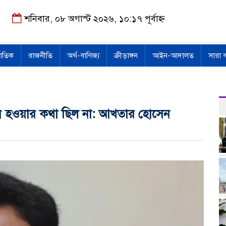
শনিবার, ০৮ অগাস্ট ২০২৬, ১০:১৭ পূর্বাহ্ন
জাতিক
রাজনীতি
অর্থ-বাণিজ্য
ক্রীড়াঙ্গন
আইন-আদালত
সারা 
্তন হওয়ার কথা ছিল না: আখতার হোসেন