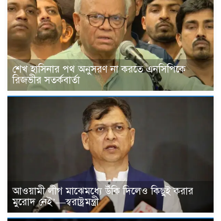
শেখ হাসিনার পথ অনুসরণ না করতে এনসিপিকে
রিজভীর সতর্কবার্তা
আওয়ামী লীগ মাঝেমধ্যে উঁকি দিলেও কিছুই করার
মুরোদ নেই’—স্বরাষ্ট্রমন্ত্রী