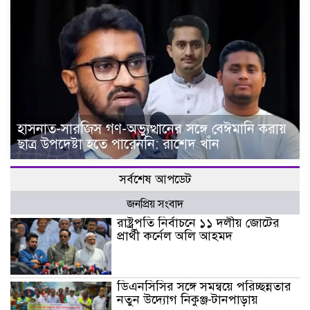
হাসনাত-সারজিস গণ-অভ্যুত্থানের সঙ্গে বেঈমানি করায়
ছাত্র উপদেষ্টা হতে পারেননি: রাশেদ খাঁন
সর্বশেষ আপডেট
জনপ্রিয় সংবাদ
রাষ্ট্রপতি নির্বাচনে ১১ দলীয় জোটের
প্রার্থী কর্নেল অলি আহমদ
ডিএনসিসির সঙ্গে সমন্বয়ে পরিচ্ছন্নতার
নতুন উদ্যোগ নিকুঞ্জ-টানপাড়ায়