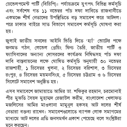
ডেভেলপমেন্ট পার্টি (বিডিপি)। পর্যায়ক্রমে যুগপৎ বিভিন্ন কর্মসূচি
এবং সর্বশেষ গত ১১ নভেম্বর পাঁচ দফা দাবিতে রাজধানীতে
একমঞ্চে শীর্ষ নেতাদের উপস্থিতিতে বড় সমাবেশ করে আটদল।
পরে ঢাকার বাইরে সাত বিভাগে সমাবেশ কর্মসূচি ঘোষণা করা
হয়।
জুলাই জাতীয় সনদের আইনি ভিত্তি দিতে ‘হ্যাঁ’ ভোটের পক্ষে
জনমত গঠন, লেভেল প্লেয়িং ফিল্ড তৈরি, জাতীয় পার্টি ও
ফ্যাসিবাদের অন্যান্য দোসরদের কার্যক্রম নিষিদ্ধসহ পাঁচ দফা
দাবি বাস্তবায়নের লক্ষে ঘোষিত কর্মসূচি অনুযায়ী ৩০ নভেম্বর
রাজশাহী, ১ ডিসেম্বর খুলনা, ২ ডিসেম্বর বরিশাল, ৩ ডিসেম্বর
রংপুর, ৪ ডিসেম্বর ময়মনসিংহ, ৫ ডিসেম্বর চট্টগ্রাম ও ৬ ডিসেম্বর
সিলেটে সমাবেশ অনুষ্ঠিত হয়।
এসব সমাবেশে জামায়াতে আমির ডা. শফিকুর রহমান, চরমোনাই
পীর মুফতি সৈয়দ মুহাম্মদ রেজাউল করীম, বাংলাদেশ খেলাফত
মজলিসের আমির মাওলানা মামুনুল হকসহ আট দলের শীর্ষ
নেতারা বক্তব্য রাখেন। সমাবেশগুলোতে ব্যাপক লোক সমাগমের
মাধ্যমে আট দলের প্রতি জনসমর্থন প্রকাশ পেয়েছে বলে সংশ্লিষ্টরা
মনে করছেন।