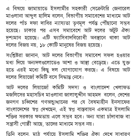
এ বিষয়ে জামায়াতে ইসলামীর সহকারী সেক্রেটারি জেনারেল
মাওলানা আব্দুল হালিম বলেন, বিভাগীয় সমাবেশের মাধ্যমে আট
দলের পাঁচ দফা দাবির ন্যায্যতা তৃণমূল পর্যন্ত পৌঁছানো সম্ভব
হয়েছে। ঢাকার পর এসব সমাবেশে আট দলের অটুট ঐক্য
দৃশ্যমান হয়েছে। এটি ফ্যাসিবাদবিরোধী অবস্থানে থাকা আট
দলের বিজয় নয়, ১৮ কোটি মানুষের বিজয় হয়েছে।
সংশ্লিষ্টরা জানান, আট দলের বিভাগীয় সমাবেশ সফল হওয়ার
মধ্য দিয়ে অন্যদলগুলোতেও আশা ও আস্থা বেড়েছে। এতে যুক্ত
হতে এরই মধ্যে কিছু দল যোগাযোগ করছে। এ বিষয়ে আট
দলের লিয়াজোঁ কমিটি বসে সিদ্ধান্ত নেবে।
আট দলের লিয়াজোঁ কমিটি সদস্য ও বাংলাদেশ খেলাফত
মজলিসের মহাসচিব মাওলানা জালালুদ্দীন আহমদ বলেন, দেশের
জনগণ চব্বিশের গণঅভ্যুত্থানের পর যে বৈষম্যহীন ইনসাফের
বাংলাদেশের স্বপ্ন দেখছেন, এই স্বপ্ন বাস্তবায়ন একমাত্র ইসলামি
শক্তির সরকার ক্ষমতায় এলে সম্ভব হবে। অন্য যারা চাঁদাবাজ বা
সন্ত্রাসী গোষ্ঠী আছে, তাদের মাধ্যমে সম্ভব নয়।
তিনি বলেন, মাঠ পর্যায়ে ইসলামি শক্তির ঐক্য দেখে সাধারণ