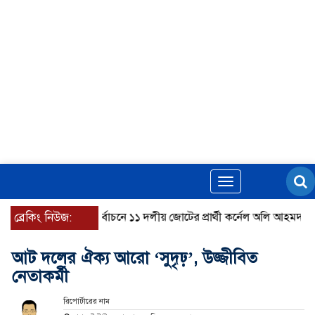
Toggle
navigation
ব্রেকিং নিউজ:
রাষ্ট্রপতি নির্বাচনে ১১ দলীয় জোটের প্রার্থী কর্নেল অলি আহমদ
ডিএনসি
আট দলের ঐক্য আরো ‘সুদৃঢ়’, উজ্জীবিত
নেতাকর্মী
রিপোর্টারের নাম