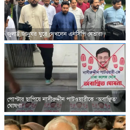
জুলাই জাদুঘর ঘুরে দেখলেন এনসিপি নেতারা
পোস্টার ছাপিয়ে নাসীরুদ্দীন পাটওয়ারীকে ‘অবাঞ্ছিত’
ঘোষণা