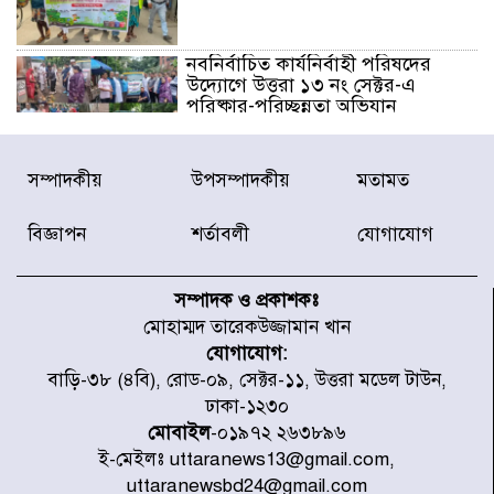
নবনির্বাচিত কার্যনির্বাহী পরিষদের
উদ্যোগে উত্তরা ১৩ নং সেক্টর-এ
পরিষ্কার-পরিচ্ছন্নতা অভিযান
ডিএমপির অভিযানে ২৪ ঘণ্টায় গ্রেপ্তার
সম্পাদকীয়
উপসম্পাদকীয়
মতামত
৫০৪, উদ্ধার মাদক-অস্ত্র
বিজ্ঞাপন
শর্তাবলী
যোগাযোগ
সন্দ্বীপের চরে বিপদে পড়া কচ্ছপ উদ্ধার
সাগরে অবমুক্ত
সম্পাদক ও প্রকাশকঃ
মোহাম্মদ তারেকউজ্জামান খান
যোগাযোগ:
মাতারবাড়ী পৌঁছে নির্ধারিত কর্মসূচিতে
বাড়ি-৩৮ (৪বি), রোড-০৯, সেক্টর-১১, উত্তরা মডেল টাউন,
যোগ দিয়েছেন প্রধানমন্ত্রী
ঢাকা-১২৩০
মোবাইল
-০১৯৭২ ২৬৩৮৯৬
ই-মেইলঃ uttaranews13@gmail.com,
জাতীয় সাংবাদিক সংস্থার পিরোজপুর
uttaranewsbd24@gmail.com
জেলা কমিটি অনুমোদন