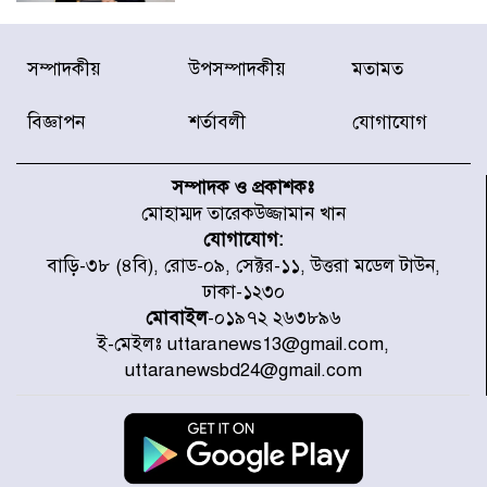
দেশে ভারি বৃষ্টির সতর্কবার্তা, ১০
সম্পাদকীয়
উপসম্পাদকীয়
মতামত
জেলায় বন্যার পূর্বাভাস
বিজ্ঞাপন
শর্তাবলী
যোগাযোগ
৫৩ নং ওয়ার্ডের সড়কে নেমপ্লেট
স্থাপনের উদ্যোগ চান মিয়া ব্যাপারীর
সম্পাদক ও প্রকাশকঃ
মোহাম্মদ তারেকউজ্জামান খান
যোগাযোগ:
৭ জেলায় ঝোড়ো হাওয়াসহ বজ্রবৃষ্টির
বাড়ি-৩৮ (৪বি), রোড-০৯, সেক্টর-১১, উত্তরা মডেল টাউন,
শঙ্কা
ঢাকা-১২৩০
মোবাইল
-০১৯৭২ ২৬৩৮৯৬
ই-মেইলঃ uttaranews13@gmail.com,
বগুড়া ও সিলেটে সড়ক দুর্ঘটনায় নিহত
uttaranewsbd24@gmail.com
১৫
জুলাইয়ে দেশজুড়ে ৪৫৮টি সড়ক
দুর্ঘটনায় ৪১৬ জন নিহত হয়েছেন