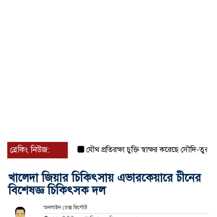
ব্রেকিং নিউজ:
যৌথ প্রতিরক্ষা চুক্তি স্বাক্ষর করেছে সৌদি-তুরস্ক-পাকিস
খালেদা জিয়ার চিকিৎসায় এভারকেয়ারে চীনের
বিশেষজ্ঞ চিকিৎসক দল
অনলাইন ডেক্স রির্পোট