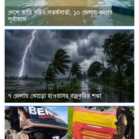
দেশে ভারি বৃষ্টির সতর্কবার্তা, ১০ জেলায় বন্যার
পূর্বাভাস
৭ জেলায় ঝোড়ো হাওয়াসহ বজ্রবৃষ্টির শঙ্কা