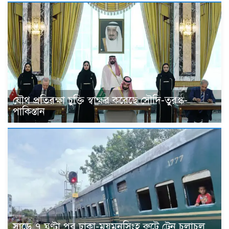
যৌথ প্রতিরক্ষা চুক্তি স্বাক্ষর করেছে সৌদি-তুরস্ক-
পাকিস্তান
সাড়ে ৭ ঘণ্টা পর ঢাকা-ময়মনসিংহ রুটে ট্রেন চলাচল