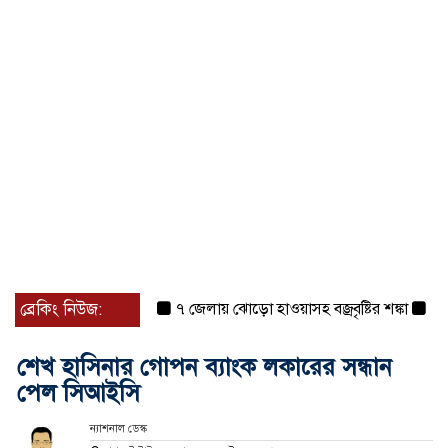
ব্রেকিং নিউজ:
৭ জেলায় ঝোড়ো হাওয়াসহ বজ্রবৃষ্টির শঙ্কা
বগুড়া 
শেখ হাসিনার গোপন ব্যাংক লকারের সন্ধান
পেল সিআইসি
ন্যাশনাল ডেস্ক