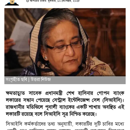
আপডেট টাইম: বুধবার, ১০ সেপ্টেম্বর, ২০২৫
সংগৃহীত ছবি | উত্তরা নিউজ
ক্ষমতাচ্যুত সাবেক প্রধানমন্ত্রী শেখ হাসিনার গোপন ব্যাংক
লকারের সন্ধান পেয়েছে সেন্ট্রাল ইন্টেলিজেন্স সেল (সিআইসি)।
রাজধানীর মতিঝিলে পূবালী ব্যাংকের একটি শাখায় অবস্থিত এই
লকারটি রয়েছে বলে সিআইসি সূত্র নিশ্চিত করেছে।
সিআইসি কর্মকর্তাদের তথ্য অনুযায়ী, লকারটির দুটি চাবির মধ্যে