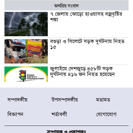
জনপ্রিয় সংবাদ
৭ জেলায় ঝোড়ো হাওয়াসহ বজ্রবৃষ্টির
শঙ্কা
বগুড়া ও সিলেটে সড়ক দুর্ঘটনায় নিহত
১৫
জুলাইয়ে দেশজুড়ে ৪৫৮টি সড়ক
দুর্ঘটনায় ৪১৬ জন নিহত হয়েছেন
হারিয়ে যাওয়া শিশুকে পরিবারের কাছে
সম্পাদকীয়
উপসম্পাদকীয়
মতামত
ফিরিয়ে প্রশংসায় ভাসছেন খিলক্ষেত
থানার ওসি
বিজ্ঞাপন
শর্তাবলী
যোগাযোগ
আজ থেকে উন্মুক্ত ‘জুলাই গণঅভ্যুত্থান
স্মৃতি জাদুঘর
সম্পাদক ও প্রকাশকঃ