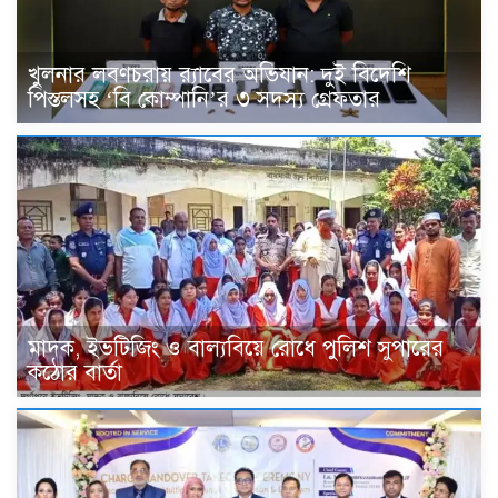
খুলনার লবণচরায় র‍্যাবের অভিযান: দুই বিদেশি
পিস্তলসহ ‘বি কোম্পানি’র ৩ সদস্য গ্রেফতার
মাদক, ইভটিজিং ও বাল্যবিয়ে রোধে পুলিশ সুপারের
কঠোর বার্তা