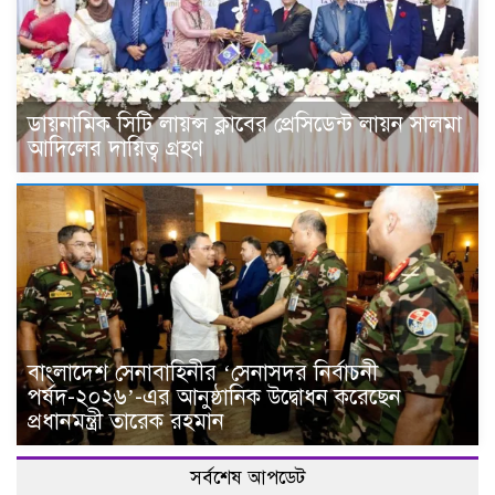
ডায়নামিক সিটি লায়ন্স ক্লাবের প্রেসিডেন্ট লায়ন সালমা
আদিলের দায়িত্ব গ্রহণ
বাংলাদেশ সেনাবাহিনীর ‘সেনাসদর নির্বাচনী
পর্ষদ-২০২৬’-এর আনুষ্ঠানিক উদ্বোধন করেছেন
প্রধানমন্ত্রী তারেক রহমান
সর্বশেষ আপডেট