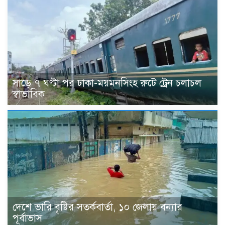
সাড়ে ৭ ঘণ্টা পর ঢাকা-ময়মনসিংহ রুটে ট্রেন চলাচল
স্বাভাবিক
দেশে ভারি বৃষ্টির সতর্কবার্তা, ১০ জেলায় বন্যার
পূর্বাভাস