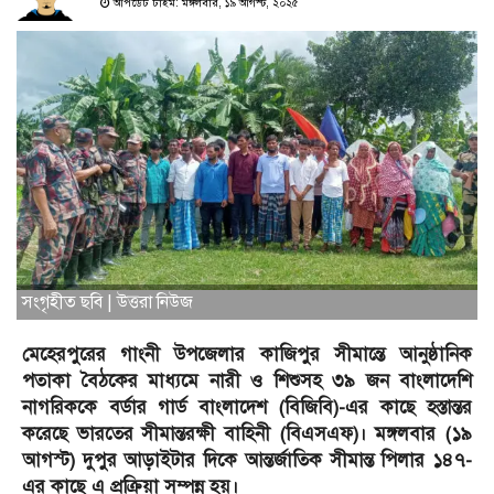
আপডেট টাইম: মঙ্গলবার, ১৯ আগস্ট, ২০২৫
সংগৃহীত ছবি | উত্তরা নিউজ
মেহেরপুরের গাংনী উপজেলার কাজিপুর সীমান্তে আনুষ্ঠানিক
পতাকা বৈঠকের মাধ্যমে নারী ও শিশুসহ ৩৯ জন বাংলাদেশি
নাগরিককে বর্ডার গার্ড বাংলাদেশ (বিজিবি)-এর কাছে হস্তান্তর
করেছে ভারতের সীমান্তরক্ষী বাহিনী (বিএসএফ)। মঙ্গলবার (১৯
আগস্ট) দুপুর আড়াইটার দিকে আন্তর্জাতিক সীমান্ত পিলার ১৪৭-
এর কাছে এ প্রক্রিয়া সম্পন্ন হয়।