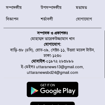
দেশে ভারি বৃষ্টির সতর্কবার্তা, ১০
সম্পাদকীয়
উপসম্পাদকীয়
মতামত
জেলায় বন্যার পূর্বাভাস
বিজ্ঞাপন
শর্তাবলী
যোগাযোগ
৫৩ নং ওয়ার্ডের সড়কে নেমপ্লেট
স্থাপনের উদ্যোগ চান মিয়া ব্যাপারীর
সম্পাদক ও প্রকাশকঃ
মোহাম্মদ তারেকউজ্জামান খান
যোগাযোগ:
৭ জেলায় ঝোড়ো হাওয়াসহ বজ্রবৃষ্টির
বাড়ি-৩৮ (৪বি), রোড-০৯, সেক্টর-১১, উত্তরা মডেল টাউন,
শঙ্কা
ঢাকা-১২৩০
মোবাইল
-০১৯৭২ ২৬৩৮৯৬
ই-মেইলঃ uttaranews13@gmail.com,
বগুড়া ও সিলেটে সড়ক দুর্ঘটনায় নিহত
uttaranewsbd24@gmail.com
১৫
জুলাইয়ে দেশজুড়ে ৪৫৮টি সড়ক
দুর্ঘটনায় ৪১৬ জন নিহত হয়েছেন