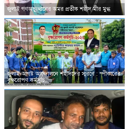
জুলাই গণঅভ্যুত্থানের অমর প্রতীক শহীদ মীর মুগ্ধ
জুলাই-আগষ্ট আন্দোলনে শহীদদের স্মরণে : স্পীকারের
বৃক্ষরোপণ কর্মসূচি