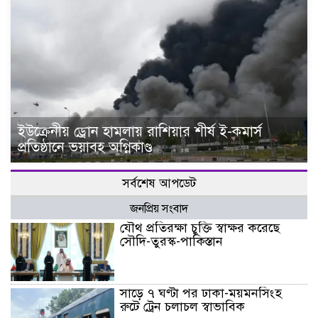
ইউক্রেনীয় ড্রোন হামলায় রাশিয়ার শীর্ষ ই-কমার্স
প্রতিষ্ঠানে ভয়াবহ অগ্নিকাণ্ড
সর্বশেষ আপডেট
জনপ্রিয় সংবাদ
যৌথ প্রতিরক্ষা চুক্তি স্বাক্ষর করেছে
সৌদি-তুরস্ক-পাকিস্তান
সাড়ে ৭ ঘণ্টা পর ঢাকা-ময়মনসিংহ
রুটে ট্রেন চলাচল স্বাভাবিক