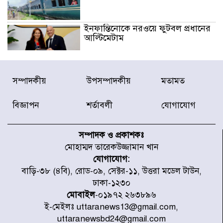
ইনফান্তিনোকে নরওয়ে ফুটবল প্রধানের
আল্টিমেটাম
দেশে ভারি বৃষ্টির সতর্কবার্তা, ১০
সম্পাদকীয়
উপসম্পাদকীয়
মতামত
জেলায় বন্যার পূর্বাভাস
বিজ্ঞাপন
শর্তাবলী
যোগাযোগ
৫৩ নং ওয়ার্ডের সড়কে নেমপ্লেট
স্থাপনের উদ্যোগ চান মিয়া ব্যাপারীর
সম্পাদক ও প্রকাশকঃ
মোহাম্মদ তারেকউজ্জামান খান
যোগাযোগ:
৭ জেলায় ঝোড়ো হাওয়াসহ বজ্রবৃষ্টির
বাড়ি-৩৮ (৪বি), রোড-০৯, সেক্টর-১১, উত্তরা মডেল টাউন,
শঙ্কা
ঢাকা-১২৩০
মোবাইল
-০১৯৭২ ২৬৩৮৯৬
ই-মেইলঃ uttaranews13@gmail.com,
বগুড়া ও সিলেটে সড়ক দুর্ঘটনায় নিহত
uttaranewsbd24@gmail.com
১৫