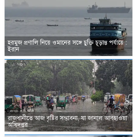
হরমুজ প্রণালি নিয়ে ওমানের সঙ্গে চুক্তি চূড়ান্ত পর্যায়ে :
ইরান
রাজধানীতে আজ বৃষ্টির সম্ভাবনা, যা জানাল আবহাওয়া
অধিদপ্তর