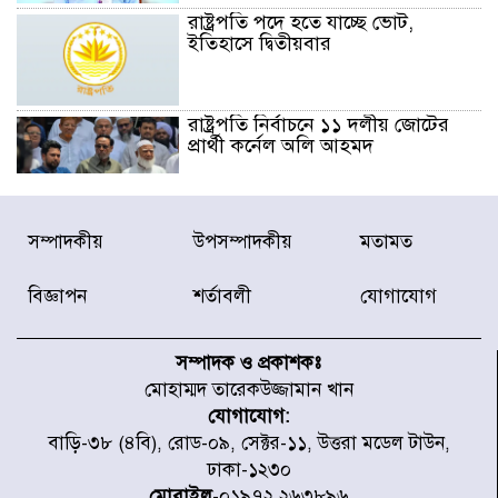
রাষ্ট্রপতি পদে হতে যাচ্ছে ভোট,
ইতিহাসে দ্বিতীয়বার
রাষ্ট্রপতি নির্বাচনে ১১ দলীয় জোটের
প্রার্থী কর্নেল অলি আহমদ
ডিএনসিসির সঙ্গে সমন্বয়ে পরিচ্ছন্নতার
সম্পাদকীয়
উপসম্পাদকীয়
মতামত
নতুন উদ্যোগ নিকুঞ্জ-টানপাড়ায়
বিজ্ঞাপন
শর্তাবলী
যোগাযোগ
নবনির্বাচিত কার্যনির্বাহী পরিষদের
উদ্যোগে উত্তরা ১৩ নং সেক্টর-এ
সম্পাদক ও প্রকাশকঃ
পরিষ্কার-পরিচ্ছন্নতা অভিযান
মোহাম্মদ তারেকউজ্জামান খান
যোগাযোগ:
ডিএমপির অভিযানে ২৪ ঘণ্টায় গ্রেপ্তার
বাড়ি-৩৮ (৪বি), রোড-০৯, সেক্টর-১১, উত্তরা মডেল টাউন,
৫০৪, উদ্ধার মাদক-অস্ত্র
ঢাকা-১২৩০
মোবাইল
-০১৯৭২ ২৬৩৮৯৬