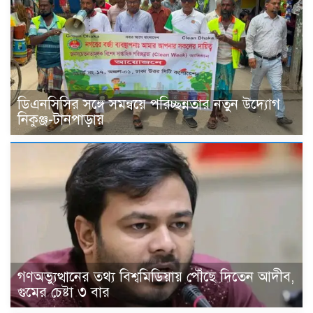
ডিএনসিসির সঙ্গে সমন্বয়ে পরিচ্ছন্নতার নতুন উদ্যোগ
নিকুঞ্জ-টানপাড়ায়
গণঅভ্যুত্থানের তথ্য বিশ্বমিডিয়ায় পৌঁছে দিতেন আদীব,
গুমের চেষ্টা ৩ বার