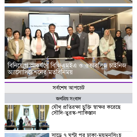
বিনিয়োগ আকর্ষণে বিজিএমইএ ও ওভারসিজ চাইনিজ
অ্যাসোসিয়েশনের মতবিনিময়
সর্বশেষ আপডেট
জনপ্রিয় সংবাদ
যৌথ প্রতিরক্ষা চুক্তি স্বাক্ষর করেছে
সৌদি-তুরস্ক-পাকিস্তান
সাড়ে ৭ ঘণ্টা পর ঢাকা-ময়মনসিংহ