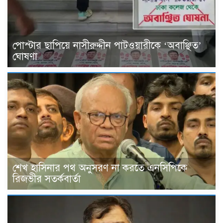
পোস্টার ছাপিয়ে নাসীরুদ্দীন পাটওয়ারীকে ‘অবাঞ্ছিত’
ঘোষণা
শেখ হাসিনার পথ অনুসরণ না করতে এনসিপিকে
রিজভীর সতর্কবার্তা