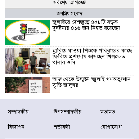
সর্বশেষ আপডেট
জনপ্রিয় সংবাদ
জুলাইয়ে দেশজুড়ে ৪৫৮টি সড়ক
দুর্ঘটনায় ৪১৬ জন নিহত হয়েছেন
হারিয়ে যাওয়া শিশুকে পরিবারের কাছে
ফিরিয়ে প্রশংসায় ভাসছেন খিলক্ষেত
থানার ওসি
আজ থেকে উন্মুক্ত ‘জুলাই গণঅভ্যুত্থান
স্মৃতি জাদুঘর
রাজধানীর উত্তরা আঞ্চলিক পাসপোর্ট
সম্পাদকীয়
উপসম্পাদকীয়
মতামত
অফিসের সামনে দালাল চক্রের ১৩ জন
সদস্যকে বিভিন্ন মেয়াদে সাজা প্রদান
করেছে র‌্যাব-১
বিজ্ঞাপন
শর্তাবলী
যোগাযোগ
হরমুজ প্রণালি নিয়ে ওমানের সঙ্গে চুক্তি