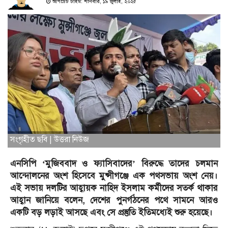
আপডেট টাইম: শনিবার, ১৯ জুলাই, ২০২৫
সংগৃহীত ছবি | উত্তরা নিউজ
এনসিপি ‘মুজিববাদ ও ফ্যাসিবাদের’ বিরুদ্ধে তাদের চলমান
আন্দোলনের অংশ হিসেবে মুন্সীগঞ্জে এক পথসভায় অংশ নেয়।
এই সভায় দলটির আহ্বায়ক নাহিদ ইসলাম কর্মীদের সতর্ক থাকার
আহ্বান জানিয়ে বলেন, দেশের পুনর্গঠনের পথে সামনে আরও
একটি বড় লড়াই আসছে এবং সে প্রস্তুতি ইতিমধ্যেই শুরু হয়েছে।