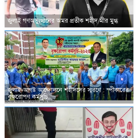
জুলাই গণঅভ্যুত্থানের অমর প্রতীক শহীদ মীর মুগ্ধ
জুলাই-আগষ্ট আন্দোলনে শহীদদের স্মরণে : স্পীকারের
বৃক্ষরোপণ কর্মসূচি