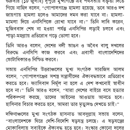
শুক্রবার (১৮ জুলাই) দুপুরে মুন্সীগঞ্জে এই পথসভায় বক্তৃতা দিতে
গিয়ে নাহিদ বলেন, “গোপালগঞ্জে হামলা হয়েছে, তবে আরও দশ
জায়গায় হামলা হলেও আমাদের দমন করা যাবে না। হামলা-
মামলা দিয়ে এনসিপিকে রোখা যাবে না।” তিনি দাবি করেন,
মুজিববাদ শেষ না হওয়া পর্যন্ত এনসিপির লড়াই চলবে এবং
পাড়া-মহল্লায় প্রতিরোধ গড়ে তোলা হবে।
তিনি আরও বলেন, দেশের নদী ভাঙন ও অবৈধ বালু দখলের
বিরুদ্ধে এনসিপি কাজ করবে এবং প্রবাসী বাংলাদেশিদের
ভোটাধিকারও নিশ্চিত করবে।
সভায় এনসিপির উত্তরাঞ্চলের মুখ্য সংগঠক সারজিস আলম
বলেন, “গোপালগঞ্জের সশস্ত্র সন্ত্রাসীদের ঐক্যবদ্ধভাবে প্রতিরোধ
করতে হবে। ফ্যাসিবাদ নির্মূল না হলে এ দেশ কখনোই স্বাধীন
হবে না।” তিনি আরও বলেন, “যারা দেশের বাইরে বসে হত্যার
পরিকল্পনা করছে, তাদের আইনের আওতায় আনতে হবে।
হাসিনার বিচার করতে হবে, আমরা তার মৃত্যুদণ্ড দেখতে চাই।”
দক্ষিণাঞ্চলের মুখ্য সংগঠক হাসনাত আবদুল্লাহ সভায় বলেন,
“বাংলাদেশকে ঘিরে দেশি-বিদেশি ষড়যন্ত্র চলছে। এ ষড়যন্ত্রের
মোকাবিলায় সবাইকে ঐক্যবদ্ধ হতে হবে। সংস্কার কোনো দলের