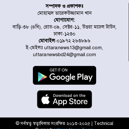
চূড়ান্ত পর্যায়ে : ইরান
সম্পাদক ও প্রকাশকঃ
মোহাম্মদ তারেকউজ্জামান খান
যোগাযোগ:
প্রত্যেক অপরাধীর বিচার এ দেশেই
বাড়ি-৩৮ (৪বি), রোড-০৯, সেক্টর-১১, উত্তরা মডেল টাউন,
হবে, সে যত শক্তিশালীই হোক না কেন,
ঢাকা-১২৩০
চট্টগ্রামে জুলাই গণঅভ্যুত্থান দিবসে
প্রতিমন্ত্রী মীর হেলাল
মোবাইল
-০১৯৭২ ২৬৩৮৯৬
ই-মেইলঃ uttaranews13@gmail.com,
আগামী ৫ দিন বৃষ্টির আভাস
uttaranewsbd24@gmail.com
হাসিনার বক্তব্য প্রচারে ভারতের সমর্থন
নেই
জুলাই গণঅভ্যুত্থানে আহত যোদ্ধা
মিতুর খোঁজ নিলেন প্রধানমন্ত্রী
© সর্বস্বত্ব স্বত্বাধিকার সংরক্ষিত ২০১৩-২০২৫ | Technical