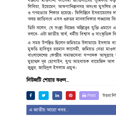
বক্তব্যে মাওলানা কাসেমী জাতিসংঘের ভূমিকার
লিবিয়া, ইয়েমেন, আফগানিস্তানসহ অসংখ্য মুসলিম দেশ 
ও গণহত্যার শিকার হয়েছে। ফিলিস্তিনে ইসরায়েলের 
অথচ জাতিসংঘ এসব গুরুতর মানবাধিকার লঙ্ঘনের বিরুদ
তিনি বলেন, যে সংস্থা নিজের অস্তিত্বের যুক্তি প্রম
বলবে- এটা জাতীয় স্বার্থ, ধর্মীয় বিশ্বাস ও সাংস্কৃতিক 
এ সময় উপস্থিত ছিলেন জমিয়তে উলামায়ে ইসলাম বাংল
মুফতি হাবিবুর রহমান কাসেমী, জমিয়ত নেতা মাওলানা 
বাংলাদেশের কেন্দ্রীয় সমাজসেবা সম্পাদক আব্দুল্
মুহাম্মদ নূর হোসাইন, যুগ্ম আহবায়ক বায়েজিদ আল
জুন্নুর, জাহিদুল ইসলাম প্রমুখ।
নিউজটি শেয়ার করুন..
Print
উত্তরা ন
এ জাতীয় আরো খবর..