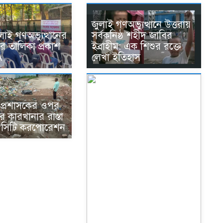
জুলাই গণঅভ্যুত্থানে উত্তরায়
লাই গণঅভ্যুত্থানের
সর্বকনিষ্ঠ শহীদ জাবির
র তালিকা প্রকাশ
ইব্রাহীম: এক শিশুর রক্তে
A
লেখা ইতিহাস
ে প্রশাসকের ওপর
 কারখানার রাস্তা
 সিটি করপোরেশন