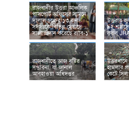
রাজধানীর উত্তরা আঞ্চলিক
পাসপোর্ট অফিসের সামনে
দালাল চক্রের ১৩ জন
উত্তরায় জু
সদস্যকে বিভিন্ন মেয়াদে
৯২ শহীদে
সাজা প্রদান করেছে র‌্যাব-১
করল JR
রাজধানীতে আজ বৃষ্টির
উত্তরখান
সম্ভাবনা, যা জানাল
হামলার পর
আবহাওয়া অধিদপ্তর
কেটে দিল