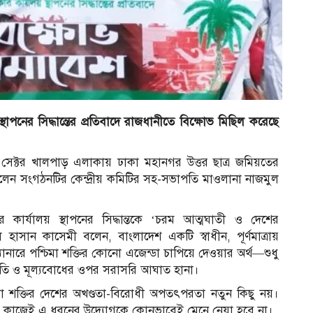
র
াপনের সিদ্ধান্তের প্রতিবাদে রাজধানীতে বিক্ষোভ মিছিল করেছে
র সেক্টর খালপাড় এলাকায় ঢাকা মহানগর উত্তর ছাত্র জমিয়তের
 ছিলেন সংগঠনটির কেন্দ্রীয় কমিটির সহ-সভাপতি মাওলানা নাজমুল
 কার্যালয় স্থাপনের সিদ্ধান্তকে ‘চরম আত্মঘাতী ও দেশের
ুল হাসান কাসেমী বলেন, বাংলাদেশ একটি স্বাধীন, পূর্ণমাত্রায়
্যানারে পশ্চিমা শক্তির কোনো এজেন্ডা চাপিয়ে দেওয়ার অর্থ—শুধু
্কৃতি ও মূল্যবোধের ওপর সরাসরি আঘাত হানা।
্চিমা শক্তির দেশের অখণ্ডতা-বিরোধী অপতৎপরতা নতুন কিছু নয়।
ছে। কাজেই এ ধরনের উদ্যোগকে কোনভাবেই মেনে নেয়া হবে না।