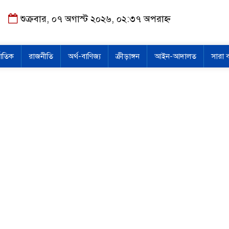
শুক্রবার, ০৭ অগাস্ট ২০২৬, ০২:৩৭ অপরাহ্ন
জাতিক
রাজনীতি
অর্থ-বাণিজ্য
ক্রীড়াঙ্গন
আইন-আদালত
সারা 