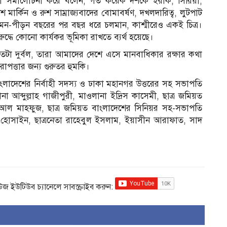
 কড়া সমালোচনা করে বলেন, গত কয়েক দশকে ইরাক, সিরিয়া,
মার্কিন ও রুশ সাম্রাজ্যবাদের বোমাবর্ষণ, দখলদারিত্ব, লুটপাট
দমন-পীড়ন বছরের পর বছর ধরে চলমান, কাশ্মীরেও একই চিত্র।
্ধে কোনো কার্যকর ভূমিকা রাখতে ব্যর্থ হয়েছে।
াণে এতটা দুর্বল, তারা আমাদের দেশে এসে মানবাধিকার রক্ষার কথা
নিরাপত্তার জন্য গুরুতর হুমকি।
াদেশের নির্বাহী সদস্য ও ঢাকা মহানগর উত্তরের সহ সভাপতি
আব্দুল্লাহ গাজীপুরী, মাওলানা ইদ্রিস কাসেমী, ছাত্র জমিয়ত
লাহ আল মাহফুজ, ছাত্র জমিয়ত বাংলাদেশের সিনিয়র সহ-সভাপতি
 হোসাইন, ছাত্রনেতা রাহেবুল ইসলাম, ইয়াসীন আরাফাত, সাদ
িউজ ইউটিউব চ্যানেলে সাবস্ক্রাইব করুন: