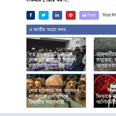
Print
উত্তরা ন
এ জাতীয় আরো খবর..
৫৩ নং ওয়ার্ডের সড়কে
রাজধানীতে
নেমপ্লেট স্থাপনের উদ্যোগ
সম্ভাবনা,
চান মিয়া ব্যাপারীর
আবহাওয়া 
শেখ হাসিনার পথ অনুসরণ
না করতে এনসিপিকে
ফিফাকে নথ
রিজভীর সতর্কবার্তা
আল্টিমেট