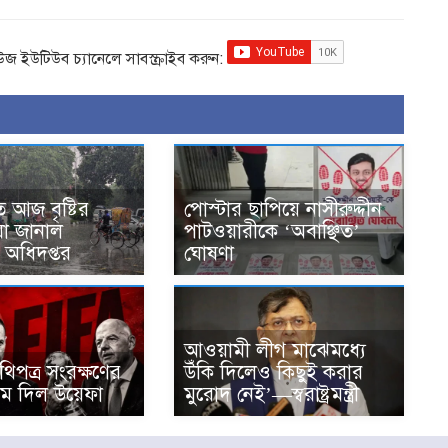
িউজ ইউটিউব চ্যানেলে সাবস্ক্রাইব করুন:
 আজ বৃষ্টির
পোস্টার ছাপিয়ে নাসীরুদ্দীন
 যা জানাল
পাটওয়ারীকে ‘অবাঞ্ছিত’
অধিদপ্তর
ঘোষণা
আওয়ামী লীগ মাঝেমধ্যে
িপত্র সংরক্ষণের
উঁকি দিলেও কিছুই করার
াম দিল উয়েফা
মুরোদ নেই’—স্বরাষ্ট্রমন্ত্রী