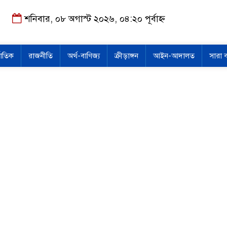
শনিবার, ০৮ অগাস্ট ২০২৬, ০৪:২০ পূর্বাহ্ন
জাতিক
রাজনীতি
অর্থ-বাণিজ্য
ক্রীড়াঙ্গন
আইন-আদালত
সারা 