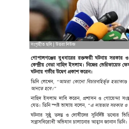
সংগৃহীত ছবি | উত্তরা নিউজ
গোপালগঞ্জের বুধবারের রক্তক্ষয়ী ঘটনায় সরকার ও প্
কেন্দ্রীয় নেতা নাহিদ ইসলাম। নিজের ভেরিফায়েড ফে
ঘটনায় গভীর উদ্বেগ প্রকাশ করেন।
তিনি লেখেন,
“আমরা কোনো বিচারবহির্ভূত হত্যাকাণ্ড 
আনতে হবে।”
নাহিদ ইসলাম দাবি করেন, প্রশাসন ও গোয়েন্দা সং
যেত। তিনি স্পষ্ট ভাষায় বলেন,
“এ দায়ভার সরকার ও 
ঘটনার সুষ্ঠু তদন্ত ও দোষীদের সুনির্দিষ্ট তথ্যের 
সন্ত্রাসবিরোধী অভিযান চালানোর আহ্বান জানান তিনি।