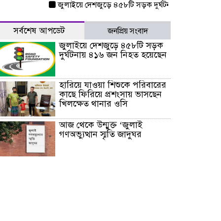
জুলাইয়ে দেশজুড়ে ৪৫৮টি সড়ক দুর্ঘটনায় ৪১৬ জন নিহত হয়ে
সর্বশেষ আপডেট
জনপ্রিয় সংবাদ
জুলাইয়ে দেশজুড়ে ৪৫৮টি সড়ক
দুর্ঘটনায় ৪১৬ জন নিহত হয়েছেন
হারিয়ে যাওয়া শিশুকে পরিবারের
কাছে ফিরিয়ে প্রশংসায় ভাসছেন
খিলক্ষেত থানার ওসি
আজ থেকে উন্মুক্ত ‘জুলাই
গণঅভ্যুত্থান স্মৃতি জাদুঘর
রাজধানীর উত্তরা আঞ্চলিক
পাসপোর্ট অফিসের সামনে দালাল
চক্রের ১৩ জন সদস্যকে বিভিন্ন
মেয়াদে সাজা প্রদান করেছে
‌্যাব-১
হরমুজ প্রণালি নিয়ে ওমানের সঙ্গে