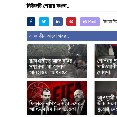
নিউজটি শেয়ার করুন..
Print
উত্তরা ন
এ জাতীয় আরো খবর..
রাজধানীতে আজ বৃষ্টির
পোস্টার ছ
সম্ভাবনা, যা জানাল
পাটওয়ারী
আবহাওয়া অধিদপ্তর
ঘোষণা
আওয়ামী ল
ফিফাকে নথিপত্র সংরক্ষণের
উঁকি দিল
আল্টিমেটাম দিল উয়েফা
মুরোদ নেই’—স