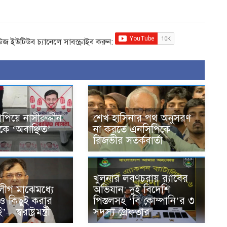
িউজ ইউটিউব চ্যানেলে সাবস্ক্রাইব করুন:
াপিয়ে নাসীরুদ্দীন
শেখ হাসিনার পথ অনুসরণ
কে ‘অবাঞ্ছিত’
না করতে এনসিপিকে
রিজভীর সতর্কবার্তা
খুলনার লবণচরায় র‍্যাবের
ীগ মাঝেমধ্যে
অভিযান: দুই বিদেশি
েও কিছুই করার
পিস্তলসহ ‘বি কোম্পানি’র ৩
্বরাষ্ট্রমন্ত্রী
সদস্য গ্রেফতার