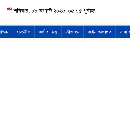
শনিবার, ০৮ অগাস্ট ২০২৬, ০৫:০৫ পূর্বাহ্ন
জাতিক
রাজনীতি
অর্থ-বাণিজ্য
ক্রীড়াঙ্গন
আইন-আদালত
সারা 