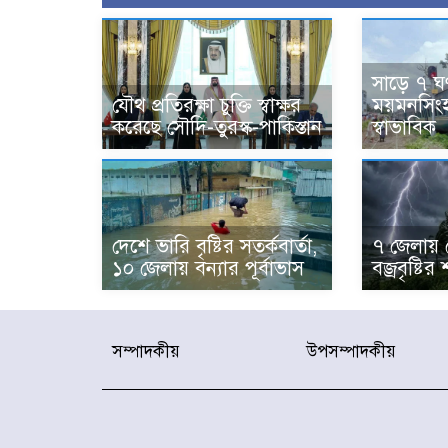
সাড়ে ৭ ঘণ
যৌথ প্রতিরক্ষা চুক্তি স্বাক্ষর
ময়মনসিংহ 
করেছে সৌদি-তুরস্ক-পাকিস্তান
স্বাভাবিক
দেশে ভারি বৃষ্টির সতর্কবার্তা,
৭ জেলায় 
১০ জেলায় বন্যার পূর্বাভাস
বজ্রবৃষ্টির 
সম্পাদকীয়
উপসম্পাদকীয়