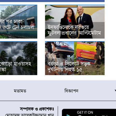
্টা পর ঢাকা-
রুটে ট্রেন চলাচল
ইনফান্তিনোকে নরওয়ে
ফুটবল প্রধানের আল্টিমেটাম
ঝোড়ো হাওয়াসহ
বগুড়া ও সিলেটে সড়ক
শঙ্কা
দুর্ঘটনায় নিহত ১৫
মতামত
বিজ্ঞাপন
সম্পাদক ও প্রকাশকঃ
মোহাম্মদ তারেকউজ্জামান খান