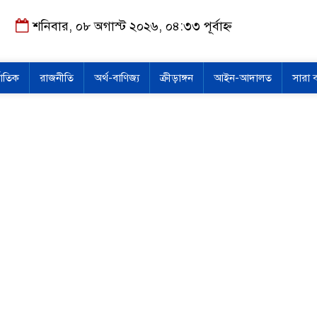
শনিবার, ০৮ অগাস্ট ২০২৬, ০৪:৩৩ পূর্বাহ্ন
জাতিক
রাজনীতি
অর্থ-বাণিজ্য
ক্রীড়াঙ্গন
আইন-আদালত
সারা 