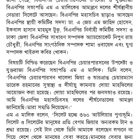
জানা গেছে, বিএনপির চেয়ারপারসনের উপদেষ্টা ও যুক্তরাজ্য
বিএনপির সভাপতি এম এ মালিকের আমন্ত্রণে দলের শীর্ষস্থানীয়
নেতারা সিলেটে আসছেন। বিএনপির মহাসচিব ছাড়াও আসছেন
বিএনপির স্থায়ী কমিটির সদস্য ডা. এ জেড এম জাহিদ হোসেন,
ইকবাল হাসান মাহমুদ টুকু, বিএনপির নির্বাহী কমিটির সদস্য ও
ঢাকা জেলা বিএনপির সাধারণ সম্পাদক অ্যাডভোকেট নিপুণ রায়
চৌধুরী, বিএনপির সাংগঠনিক সম্পাদক শামা ওবায়েদ এবং যুগ্ম
সম্পাদক খাইরুল কবির খোকন।
বিষয়টি নিশ্চিত করেছেন বিএনপির চেয়ারপারসনের উপদেষ্টা ও
যুক্তরাজ্য বিএনপির সভাপতি এম এ মালিক। তিনি বলেন,
‘বিএনপির চেয়ারপারসন খালেদা জিয়া ও ভারপ্রাপ্ত চেয়ারম্যান
তারেক রহমানের সুস্বাস্থ্য ও দীর্ঘায়ু কামনায় দোয়া মাহফিলের
আয়োজন করা হয়েছে। দোয়া মাহফিলের পর জনসভাও রয়েছে।
আমি বিএনপির মহাসচিবসহ দলের শীর্ষনেতাদের আমন্ত্রণ
জানিয়েছি।তারা সম্মতি দিয়েছেন।’
এম এ মালিক বলেন, ‘সিলেট হচ্ছে ৩৬০ আউলিয়ার পুণ্যভূমি।
সিলেট ও সিলেটের মানুষের প্রতি বেগম জিয়ার অন্যরকম টান ও
শ্রদ্ধা রয়েছে। সেই টান থেকে তিনি আমাকে বলেছেন লন্ডনে না
গিয়ে দেশে থেকে মানুষের সেবা করতে।মানুষের সেবার জন্য