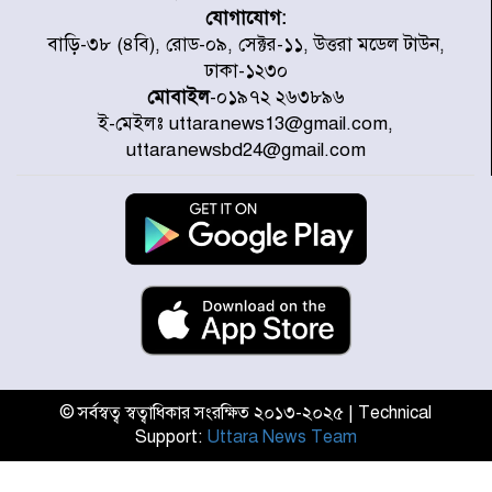
যোগাযোগ:
৭ জেলায় ঝোড়ো হাওয়াসহ বজ্রবৃষ্টির
বাড়ি-৩৮ (৪বি), রোড-০৯, সেক্টর-১১, উত্তরা মডেল টাউন,
শঙ্কা
ঢাকা-১২৩০
মোবাইল
-০১৯৭২ ২৬৩৮৯৬
ই-মেইলঃ uttaranews13@gmail.com,
বগুড়া ও সিলেটে সড়ক দুর্ঘটনায় নিহত
uttaranewsbd24@gmail.com
১৫
জুলাইয়ে দেশজুড়ে ৪৫৮টি সড়ক
দুর্ঘটনায় ৪১৬ জন নিহত হয়েছেন
হারিয়ে যাওয়া শিশুকে পরিবারের কাছে
ফিরিয়ে প্রশংসায় ভাসছেন খিলক্ষেত
থানার ওসি
© সর্বস্বত্ব স্বত্বাধিকার সংরক্ষিত ২০১৩-২০২৫ | Technical
Support:
Uttara News Team
আজ থেকে উন্মুক্ত ‘জুলাই গণঅভ্যুত্থান
স্মৃতি জাদুঘর