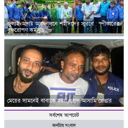
জুলাই-আগষ্ট আন্দোলনে শহীদদের স্মরণে : স্পীকারের
বৃক্ষরোপণ কর্মসূচি
মেয়ের সামনেই বাবাকে হত্যা,প্রধান আসামি গ্রেপ্তার
সর্বশেষ আপডেট
জনপ্রিয় সংবাদ