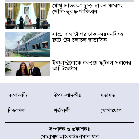
যৌথ প্রতিরক্ষা চুক্তি স্বাক্ষর করেছে
সৌদি-তুরস্ক-পাকিস্তান
সাড়ে ৭ ঘণ্টা পর ঢাকা-ময়মনসিংহ
রুটে ট্রেন চলাচল স্বাভাবিক
ইনফান্তিনোকে নরওয়ে ফুটবল প্রধানের
আল্টিমেটাম
দেশে ভারি বৃষ্টির সতর্কবার্তা, ১০
সম্পাদকীয়
উপসম্পাদকীয়
মতামত
জেলায় বন্যার পূর্বাভাস
বিজ্ঞাপন
শর্তাবলী
যোগাযোগ
৫৩ নং ওয়ার্ডের সড়কে নেমপ্লেট
স্থাপনের উদ্যোগ চান মিয়া ব্যাপারীর
সম্পাদক ও প্রকাশকঃ
মোহাম্মদ তারেকউজ্জামান খান