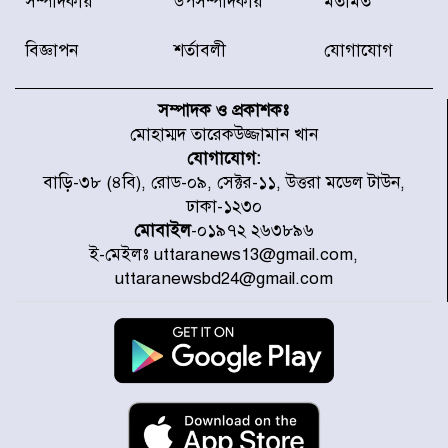
সম্পাদকীয়
উপসম্পাদকীয়
মতামত
অফিসের সামনে দালাল চক্রের ১৩ জন
সদস্যকে বিভিন্ন মেয়াদে সাজা প্রদান
করেছে র‌্যাব-১
বিজ্ঞাপন
শর্তাবলী
যোগাযোগ
হরমুজ প্রণালি নিয়ে ওমানের সঙ্গে চুক্তি
চূড়ান্ত পর্যায়ে : ইরান
সম্পাদক ও প্রকাশকঃ
মোহাম্মদ তারেকউজ্জামান খান
যোগাযোগ:
প্রত্যেক অপরাধীর বিচার এ দেশেই
বাড়ি-৩৮ (৪বি), রোড-০৯, সেক্টর-১১, উত্তরা মডেল টাউন,
হবে, সে যত শক্তিশালীই হোক না কেন,
ঢাকা-১২৩০
চট্টগ্রামে জুলাই গণঅভ্যুত্থান দিবসে
প্রতিমন্ত্রী মীর হেলাল
মোবাইল
-০১৯৭২ ২৬৩৮৯৬
ই-মেইলঃ uttaranews13@gmail.com,
আগামী ৫ দিন বৃষ্টির আভাস
uttaranewsbd24@gmail.com
হাসিনার বক্তব্য প্রচারে ভারতের সমর্থন
নেই