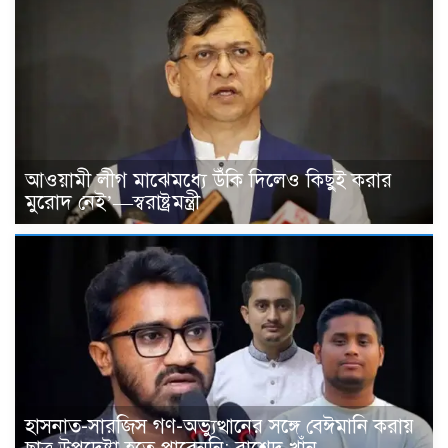
আওয়ামী লীগ মাঝেমধ্যে উঁকি দিলেও কিছুই করার
মুরোদ নেই’—স্বরাষ্ট্রমন্ত্রী
হাসনাত-সারজিস গণ-অভ্যুত্থানের সঙ্গে বেঈমানি করায়