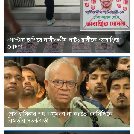
পোস্টার ছাপিয়ে নাসীরুদ্দীন পাটওয়ারীকে ‘অবাঞ্ছিত’
ঘোষণা
শেখ হাসিনার পথ অনুসরণ না করতে এনসিপিকে
রিজভীর সতর্কবার্তা