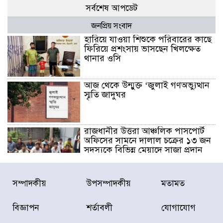
সর্বশেষ আপডেট
জনপ্রিয় সংবাদ
হারিয়ে যাওয়া শিশুকে পরিবারের কাছে
ফিরিয়ে প্রশংসায় ভাসছেন খিলক্ষেত
থানার ওসি
আজ থেকে উন্মুক্ত ‘জুলাই গণঅভ্যুত্থান
স্মৃতি জাদুঘর
রাজধানীর উত্তরা আঞ্চলিক পাসপোর্ট
অফিসের সামনে দালাল চক্রের ১৩ জন
সদস্যকে বিভিন্ন মেয়াদে সাজা প্রদান
করেছে র‌্যাব-১
হরমুজ প্রণালি নিয়ে ওমানের সঙ্গে চুক্তি
সম্পাদকীয়
উপসম্পাদকীয়
মতামত
চূড়ান্ত পর্যায়ে : ইরান
বিজ্ঞাপন
শর্তাবলী
যোগাযোগ
প্রত্যেক অপরাধীর বিচার এ দেশেই