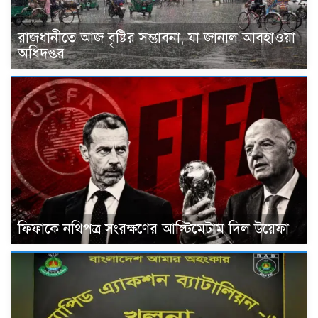
রাজধানীতে আজ বৃষ্টির সম্ভাবনা, যা জানাল আবহাওয়া
অধিদপ্তর
ফিফাকে নথিপত্র সংরক্ষণের আল্টিমেটাম দিল উয়েফা