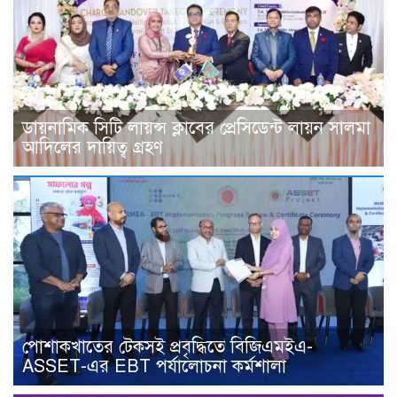
ডায়নামিক সিটি লায়ন্স ক্লাবের প্রেসিডেন্ট লায়ন সালমা
আদিলের দায়িত্ব গ্রহণ
পোশাকখাতের টেকসই প্রবৃদ্ধিতে বিজিএমইএ-
ASSET-এর EBT পর্যালোচনা কর্মশালা