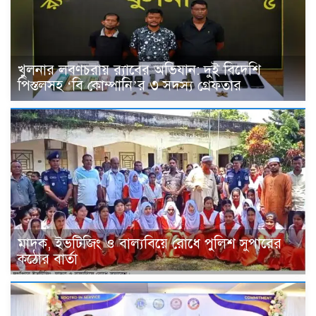
খুলনার লবণচরায় র‍্যাবের অভিযান: দুই বিদেশি
পিস্তলসহ ‘বি কোম্পানি’র ৩ সদস্য গ্রেফতার
মাদক, ইভটিজিং ও বাল্যবিয়ে রোধে পুলিশ সুপারের
কঠোর বার্তা