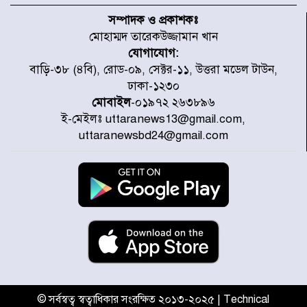
হবে, সে যত শক্তিশালীই হোক না কেন,
সম্পাদক ও প্রকাশকঃ
চট্টগ্রামে জুলাই গণঅভ্যুত্থান দিবসে
মোহাম্মদ তারেকউজ্জামান খান
প্রতিমন্ত্রী মীর হেলাল
যোগাযোগ:
আগামী ৫ দিন বৃষ্টির আভাস
বাড়ি-৩৮ (৪বি), রোড-০৯, সেক্টর-১১, উত্তরা মডেল টাউন,
ঢাকা-১২৩০
মোবাইল
-০১৯৭২ ২৬৩৮৯৬
ই-মেইলঃ uttaranews13@gmail.com,
হাসিনার বক্তব্য প্রচারে ভারতের সমর্থন
uttaranewsbd24@gmail.com
নেই
জুলাই গণঅভ্যুত্থানে আহত যোদ্ধা
মিতুর খোঁজ নিলেন প্রধানমন্ত্রী
উত্তরায় জুলাই গণঅভ্যুত্থানের ৯২
শহীদের তালিকা প্রকাশ করল JRA
© সর্বস্বত্ব স্বত্বাধিকার সংরক্ষিত ২০১৩-২০২৫ | Technical