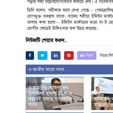
পড়ার শঙ্কা উল্লেখযোগ্যভাবে কমিয়ে দেয়। এ গবেষণায়
তিনি বলেন, পরীক্ষার ফলে দেখা গেছে— পেমব্রোলি
রোগমুক্ত অবস্থায় রাখে। যাদের শরীরে ইমিউন মা
আশার কথা হলো— ইমিউন মার্কারের মাত্রা যা-ই হো
রোগীর ক্ষেত্রেই চিকিৎসার ফল উন্নত করেছে।
নিউজটি শেয়ার করুন..
Print
উত্তরা ন
এ জাতীয় আরো খবর..
স্বাস্থ্যমন্ত্রীর ঘোষণা সব
উপজেলা হাসপাতালে এ
বছরেই বসছে প্যাথলজি
ঢাবিতে প্র
ল্যাব
স্বাস্থ্যপ্র