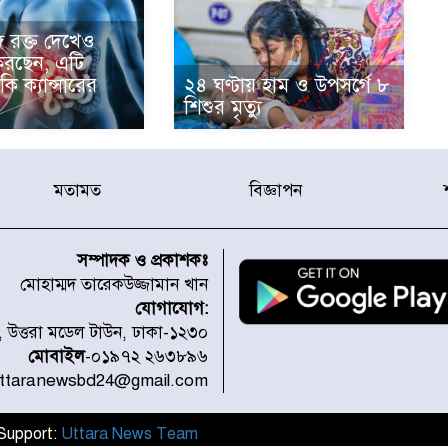
ে রক্ত দেখেও
রছেন, এটি
ি ক্যান্সারের
২৪ ঘণ্টায় হাম ও উপসর্গে ৮
শিশুর মৃত্যু
মতামত
বিজ্ঞাপন
সম্পাদক ও প্রকাশকঃ
মোহাম্মদ তারেকউজ্জামান খান
যোগাযোগ:
১, উত্তরা মডেল টাউন, ঢাকা-১২৩০
মোবাইল
-০১৯৭২ ২৬৩৮৯৬
uttaranewsbd24@gmail.com
l Support:
Uttara News Team