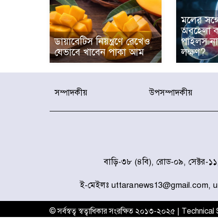
মলের সঙ্গ
অবহেলা ক
ডায়াবেটিস নিয়ন্ত্রণে রেখেও
পাইলস নাক
যেভাবে খাবেন পাকা আম
লক্ষণ?
সম্পাদকীয়
উপসম্পাদকীয়
বাড়ি-৩৮ (৪বি), রোড-০৯, সেক্টর-১
ই-মেইলঃ uttaranews13@gmail.com, 
© সর্বস্বত্ব স্বত্বাধিকার সংরক্ষিত ২০১৩-২০২৫ | Technica