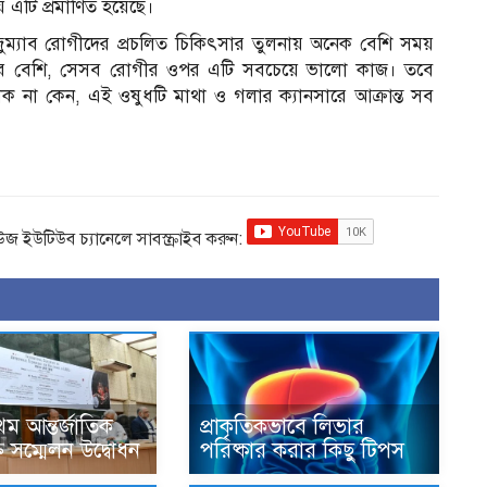
 এটি প্রমাণিত হয়েছে।
জুম্যাব রোগীদের প্রচলিত চিকিৎসার তুলনায় অনেক বেশি সময়
র্কার বেশি, সেসব রোগীর ওপর এটি সবচেয়ে ভালো কাজ। তবে
ক না কেন, এই ওষুধটি মাথা ও গলার ক্যানসারে আক্রান্ত সব
িউজ ইউটিউব চ্যানেলে সাবস্ক্রাইব করুন:
থম আন্তর্জাতিক
প্রাকৃতিকভাবে লিভার
যুক্তি সম্মেলন উদ্বোধন
পরিষ্কার করার কিছু টিপস