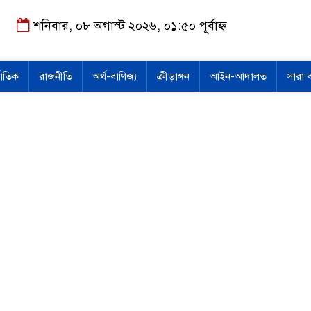
শনিবার, ০৮ অগাস্ট ২০২৬, ০১:৫০ পূর্বাহ্ন
জাতিক
রাজনীতি
অর্থ-বাণিজ্য
ক্রীড়াঙ্গন
আইন-আদালত
সারা 