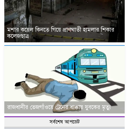
মশার কয়েল কিনতে গিয়ে প্রাণঘাতী হামলার শিকার
কলেজছাত্র
রাজধানীর তেজগাঁওয়ে ট্রেনের ধাক্কায় যুবকের মৃত্যু
সর্বশেষ আপডেট