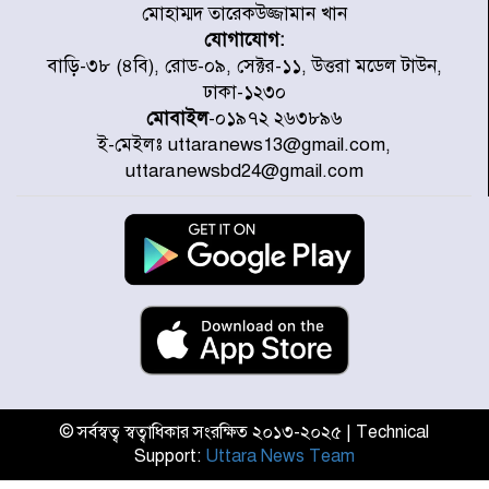
মোহাম্মদ তারেকউজ্জামান খান
যোগাযোগ:
সাড়ে ৭ ঘণ্টা পর ঢাকা-ময়মনসিংহ
বাড়ি-৩৮ (৪বি), রোড-০৯, সেক্টর-১১, উত্তরা মডেল টাউন,
রুটে ট্রেন চলাচল স্বাভাবিক
ঢাকা-১২৩০
মোবাইল
-০১৯৭২ ২৬৩৮৯৬
ই-মেইলঃ uttaranews13@gmail.com,
ইনফান্তিনোকে নরওয়ে ফুটবল প্রধানের
uttaranewsbd24@gmail.com
আল্টিমেটাম
দেশে ভারি বৃষ্টির সতর্কবার্তা, ১০
জেলায় বন্যার পূর্বাভাস
৫৩ নং ওয়ার্ডের সড়কে নেমপ্লেট
স্থাপনের উদ্যোগ চান মিয়া ব্যাপারীর
© সর্বস্বত্ব স্বত্বাধিকার সংরক্ষিত ২০১৩-২০২৫ | Technical
Support:
Uttara News Team
৭ জেলায় ঝোড়ো হাওয়াসহ বজ্রবৃষ্টির
শঙ্কা