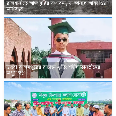
রাজধানীতে আজ বৃষ্টির সম্ভাবনা, যা জানাল আবহাওয়া
অধিদপ্তর
উত্তরা আজমপুরের রক্তাক্ত স্মৃতি: শহীদ তানভীনের
অপূর্ণ স্বপ্ন