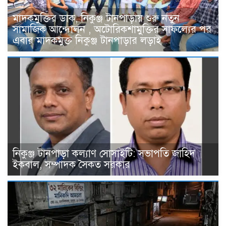
মাদকমুক্তির ডাক, নিকুঞ্জ টানপাড়ায় শুরু নতুন
সামাজিক আন্দোলন , অটোরিকশামুক্তির সাফল্যের পর
এবার মাদকমুক্ত নিকুঞ্জ টানপাড়ার লড়াই
নিকুঞ্জ টানপাড়া কল্যাণ সোসাইটি: সভাপতি জাহিদ
ইকবাল, সম্পাদক সৈকত সরকার