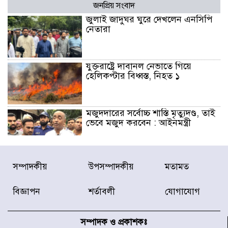
জনপ্রিয় সংবাদ
জুলাই জাদুঘর ঘুরে দেখলেন এনসিপি
নেতারা
যুক্তরাষ্ট্রে দাবানল নেভাতে গিয়ে
হেলিকপ্টার বিধ্বস্ত, নিহত ১
মজুদদারের সর্বোচ্চ শাস্তি মৃত্যুদণ্ড, তাই
ভেবে মজুদ করবেন : আইনমন্ত্রী
আন্তর্জাতিক আদিবাসী দিবস: রাষ্ট্রের
সম্পাদকীয়
উপসম্পাদকীয়
মতামত
দায়িত্ব ও দায়বদ্ধতা II – মং এ খেন
মংমং
বিজ্ঞাপন
শর্তাবলী
যোগাযোগ
যৌথ প্রতিরক্ষা চুক্তি স্বাক্ষর করেছে
সৌদি-তুরস্ক-পাকিস্তান
সম্পাদক ও প্রকাশকঃ