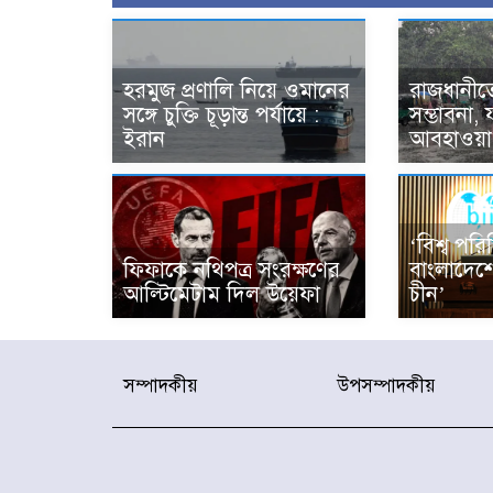
হরমুজ প্রণালি নিয়ে ওমানের
রাজধানীতে
সঙ্গে চুক্তি চূড়ান্ত পর্যায়ে :
সম্ভাবনা,
ইরান
আবহাওয়া 
‘বিশ্ব পরি
ফিফাকে নথিপত্র সংরক্ষণের
বাংলাদেশ
আল্টিমেটাম দিল উয়েফা
চীন’
সম্পাদকীয়
উপসম্পাদকীয়