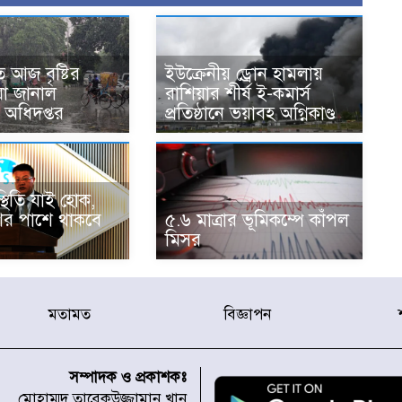
 আজ বৃষ্টির
ইউক্রেনীয় ড্রোন হামলায়
 যা জানাল
রাশিয়ার শীর্ষ ই-কমার্স
অধিদপ্তর
প্রতিষ্ঠানে ভয়াবহ অগ্নিকাণ্ড
স্থিতি যাই হোক,
ের পাশে থাকবে
৫.৬ মাত্রার ভূমিকম্পে কাঁপল
মিসর
মতামত
বিজ্ঞাপন
সম্পাদক ও প্রকাশকঃ
মোহাম্মদ তারেকউজ্জামান খান