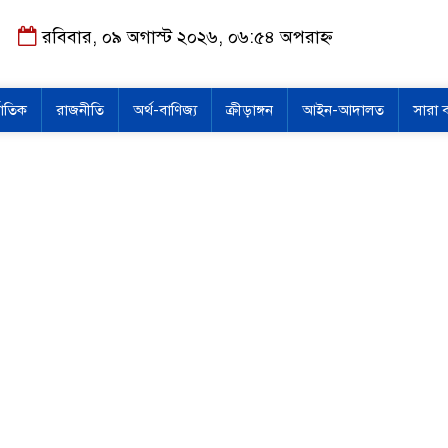
রবিবার, ০৯ অগাস্ট ২০২৬, ০৬:৫৪ অপরাহ্ন
জাতিক
রাজনীতি
অর্থ-বাণিজ্য
ক্রীড়াঙ্গন
আইন-আদালত
সারা 