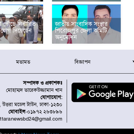
 পৌঁছে নির্ধারিত
জাতীয় সাংবাদিক সংস্থার
ে যোগ দিয়েছেন
পিরোজপুর জেলা কমিটি
অনুমোদন
মতামত
বিজ্ঞাপন
সম্পাদক ও প্রকাশকঃ
মোহাম্মদ তারেকউজ্জামান খান
যোগাযোগ:
১, উত্তরা মডেল টাউন, ঢাকা-১২৩০
মোবাইল
-০১৯৭২ ২৬৩৮৯৬
uttaranewsbd24@gmail.com