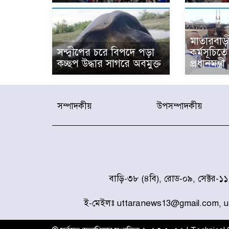
মাতারবাড়ী
সন্দ্বীপের চরে বিপদে পড়া
কর্মসূচিত
কচ্ছপ উদ্ধার সাগরে অবমুক্ত
প্রধানমন্ত্রী
সম্পাদকীয়
উপসম্পাদকীয়
বাড়ি-৩৮ (৪বি), রোড-০৯, সেক্টর-১
ই-মেইলঃ uttaranews13@gmail.com, 