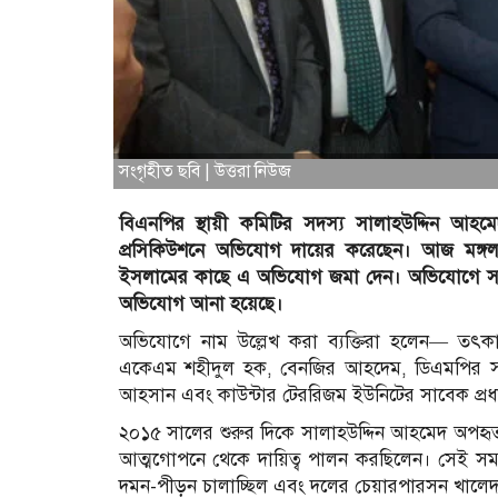
সংগৃহীত ছবি | উত্তরা নিউজ
বিএনপির স্থায়ী কমিটির সদস্য সালাহউদ্দিন আহমেদ
প্রসিকিউশনে অভিযোগ দায়ের করেছেন। আজ মঙ্গল
ইসলামের কাছে এ অভিযোগ জমা দেন। অভিযোগে সাবেক 
অভিযোগ আনা হয়েছে।
অভিযোগে নাম উল্লেখ করা ব্যক্তিরা হলেন— তৎকালীন
একেএম শহীদুল হক, বেনজির আহদেম, ডিএমপির সা
আহসান এবং কাউন্টার টেররিজম ইউনিটের সাবেক প্র
২০১৫ সালের শুরুর দিকে সালাহউদ্দিন আহমেদ অপহৃত
আত্মগোপনে থেকে দায়িত্ব পালন করছিলেন। সেই স
দমন-পীড়ন চালাচ্ছিল এবং দলের চেয়ারপারসন খালেদা