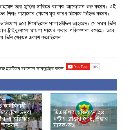
া আহমেদ তার মুক্তির দাবিতে ব্যাপক আন্দোলন শুরু করেন। এই
 শিলং পাঠানোর পেছনে মূল কারণ হিসেবে চিহ্নিত করেন।
ে অভিযোগ জমা দিয়েছিলেন সালাহউদ্দিন আহমেদ। সে সময় তিনি
রাধ ট্রাইব্যুনালে মামলা দায়ের করার পরিকল্পনা রয়েছে। তবে,
ায় তিনি ক্ষোভও প্রকাশ করেছিলেন।
িউজ ইউটিউব চ্যানেলে সাবস্ক্রাইব করুন:
 কার্যনির্বাহী
দ্যোগে উত্তরা
ডিএমপির অভিযানে ২৪
্টর-এ পরিষ্কার-
ঘণ্টায় গ্রেপ্তার ৫০৪, উদ্ধার
তা অভিযান
মাদক-অস্ত্র