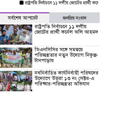
রাষ্ট্রপতি নির্বাচনে ১১ দলীয় জোটের প্রার্থী কর্নেল অলি আহমদ
ডিএন
সর্বশেষ আপডেট
জনপ্রিয় সংবাদ
রাষ্ট্রপতি নির্বাচনে ১১ দলীয়
জোটের প্রার্থী কর্নেল অলি আহমদ
ডিএনসিসির সঙ্গে সমন্বয়ে
পরিচ্ছন্নতার নতুন উদ্যোগ নিকুঞ্জ-
টানপাড়ায়
নবনির্বাচিত কার্যনির্বাহী পরিষদের
উদ্যোগে উত্তরা ১৩ নং সেক্টর-এ
পরিষ্কার-পরিচ্ছন্নতা অভিযান
ডিএমপির অভিযানে ২৪ ঘণ্টায়
গ্রেপ্তার ৫০৪, উদ্ধার মাদক-অস্ত্র
সন্দ্বীপের চরে বিপদে পড়া কচ্ছপ
উদ্ধার সাগরে অবমুক্ত