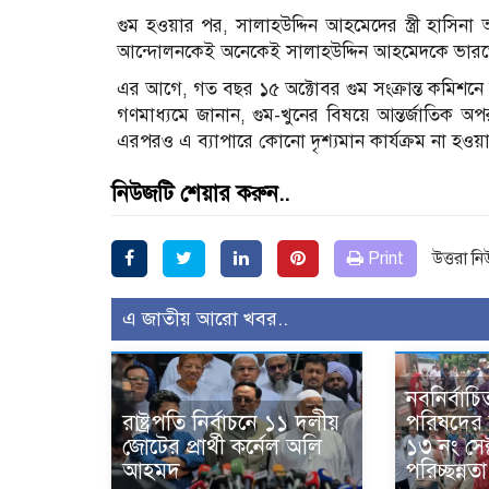
গুম হওয়ার পর, সালাহউদ্দিন আহমেদের স্ত্রী হাসিন
আন্দোলনকেই অনেকেই সালাহউদ্দিন আহমেদকে ভারতের
এর আগে, গত বছর ১৫ অক্টোবর গুম সংক্রান্ত কমিশন
গণমাধ্যমে জানান, গুম-খুনের বিষয়ে আন্তর্জাতিক অপ
এরপরও এ ব্যাপারে কোনো দৃশ্যমান কার্যক্রম না হওয়
নিউজটি শেয়ার করুন..
Print
উত্তরা ন
এ জাতীয় আরো খবর..
নবনির্বাচিত
রাষ্ট্রপতি নির্বাচনে ১১ দলীয়
পরিষদের উ
জোটের প্রার্থী কর্নেল অলি
১৩ নং সেক
আহমদ
পরিচ্ছন্ন