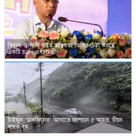
বিদ্যুৎ-জ্বালানি খাতে অস্থিরতা তৈরির চেষ্টা করছে
একটি চক্র : প্রধানমন্ত্রী
টাইফুন ‘ডলফিনের’ আঘাতে জাপানে ৫ আহত, চীনে
বন্দর বন্ধ