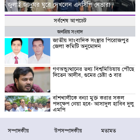
জুলাই জাদুঘর ঘুরে দেখলেন এনসিপি নেতারা
সর্বশেষ আপডেট
জনপ্রিয় সংবাদ
জাতীয় সাংবাদিক সংস্থার পিরোজপুর
জেলা কমিটি অনুমোদন
গণঅভ্যুত্থানের তথ্য বিশ্বমিডিয়ায় পৌঁছে
দিতেন আদীব, গুমের চেষ্টা ৩ বার
বাঁশখালীকে বন্যা মুক্ত করার সকল
পদক্ষেপ নেয়া হবে- আসাদুল হাবিব দুলু
এমপি
বিদ্যুৎ-জ্বালানি খাতে অস্থিরতা তৈরির
সম্পাদকীয়
উপসম্পাদকীয়
মতামত
চেষ্টা করছে একটি চক্র : প্রধানমন্ত্রী