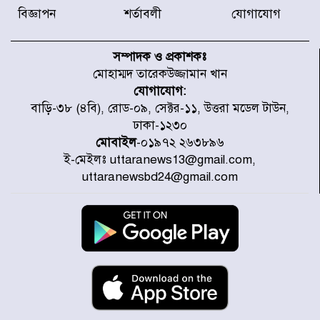
বিজ্ঞাপন
শর্তাবলী
যোগাযোগ
টাইফুন ‘ডলফিনের’ আঘাতে জাপানে
৫ আহত, চীনে বন্দর বন্ধ
সম্পাদক ও প্রকাশকঃ
মোহাম্মদ তারেকউজ্জামান খান
যোগাযোগ:
চিকিৎসা খাতে জিডিপির ৫ শতাংশ
বাড়ি-৩৮ (৪বি), রোড-০৯, সেক্টর-১১, উত্তরা মডেল টাউন,
বরাদ্দের ঘোষণা স্থানীয় সরকার মন্ত্রীর
ঢাকা-১২৩০
মোবাইল
-০১৯৭২ ২৬৩৮৯৬
ই-মেইলঃ uttaranews13@gmail.com,
জুলাই জাদুঘর ঘুরে দেখলেন এনসিপি
uttaranewsbd24@gmail.com
নেতারা
যুক্তরাষ্ট্রে দাবানল নেভাতে গিয়ে
হেলিকপ্টার বিধ্বস্ত, নিহত ১
মজুদদারের সর্বোচ্চ শাস্তি মৃত্যুদণ্ড, তাই
ভেবে মজুদ করবেন : আইনমন্ত্রী