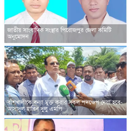
জাতীয় সাংবাদিক সংস্থার পিরোজপুর জেলা কমিটি
অনুমোদন
বাঁশখালীকে বন্যা মুক্ত করার সকল পদক্ষেপ নেয়া হবে-
আসাদুল হাবিব দুলু এমপি