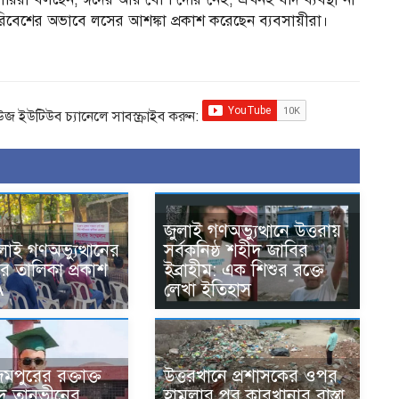
রিবেশের অভাবে লসের আশঙ্কা প্রকাশ করেছেন ব্যবসায়ীরা।
িউজ ইউটিউব চ্যানেলে সাবস্ক্রাইব করুন:
জুলাই গণঅভ্যুত্থানে উত্তরায়
লাই গণঅভ্যুত্থানের
সর্বকনিষ্ঠ শহীদ জাবির
র তালিকা প্রকাশ
ইব্রাহীম: এক শিশুর রক্তে
A
লেখা ইতিহাস
মপুরের রক্তাক্ত
উত্তরখানে প্রশাসকের ওপর
হীদ তানভীনের
হামলার পর কারখানার রাস্তা