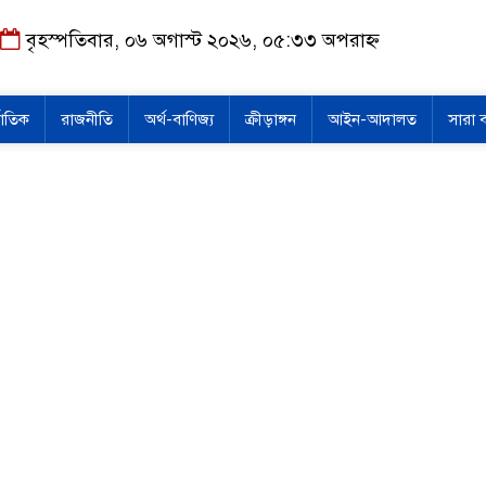
বৃহস্পতিবার, ০৬ অগাস্ট ২০২৬, ০৫:৩৩ অপরাহ্ন
জাতিক
রাজনীতি
অর্থ-বাণিজ্য
ক্রীড়াঙ্গন
আইন-আদালত
সারা 