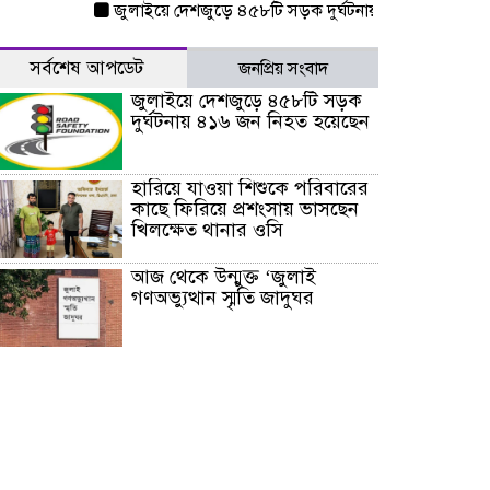
জুলাইয়ে দেশজুড়ে ৪৫৮টি সড়ক দুর্ঘটনায় ৪১৬ জন নিহত হয়েছেন
সর্বশেষ আপডেট
জনপ্রিয় সংবাদ
জুলাইয়ে দেশজুড়ে ৪৫৮টি সড়ক
দুর্ঘটনায় ৪১৬ জন নিহত হয়েছেন
হারিয়ে যাওয়া শিশুকে পরিবারের
কাছে ফিরিয়ে প্রশংসায় ভাসছেন
খিলক্ষেত থানার ওসি
আজ থেকে উন্মুক্ত ‘জুলাই
গণঅভ্যুত্থান স্মৃতি জাদুঘর
রাজধানীর উত্তরা আঞ্চলিক
পাসপোর্ট অফিসের সামনে দালাল
চক্রের ১৩ জন সদস্যকে বিভিন্ন
মেয়াদে সাজা প্রদান করেছে
‌্যাব-১
হরমুজ প্রণালি নিয়ে ওমানের সঙ্গে