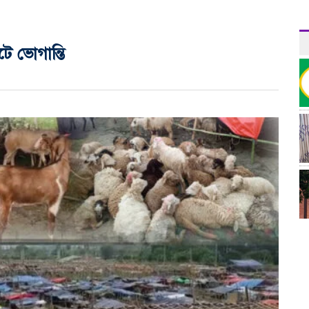
ে ভোগান্তি
র