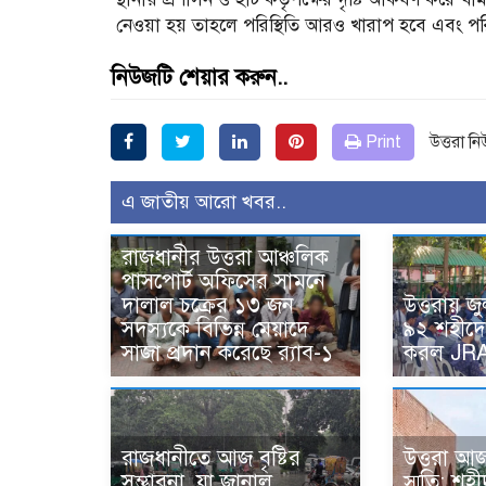
নেওয়া হয় তাহলে পরিস্থিতি আরও খারাপ হবে এবং প
নিউজটি শেয়ার করুন..
Print
উত্তরা ন
এ জাতীয় আরো খবর..
রাজধানীর উত্তরা আঞ্চলিক
পাসপোর্ট অফিসের সামনে
দালাল চক্রের ১৩ জন
উত্তরায় জু
সদস্যকে বিভিন্ন মেয়াদে
৯২ শহীদে
সাজা প্রদান করেছে র‌্যাব-১
করল JR
রাজধানীতে আজ বৃষ্টির
উত্তরা আজ
সম্ভাবনা, যা জানাল
স্মৃতি: শ