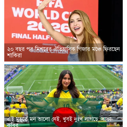
২০ বছর পর মিশরের ঐতিহাসিক গিজার মঞ্চে ফিরছেন
শাকিরা
এই মুহূর্তে মন ভালো নেই, খুবই দুঃখ লাগছে: সাফা
কবির