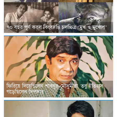
৭০ বছর পূর্ণ করল কিংবদন্তি চলচ্চিত্র ‘মুখ ও মুখোশ’
ফিরিয়ে দিয়েছিলেন শাবনূর-মৌসুমীরা, তবু ইতিহাস
গড়েছিলেন দিলদার