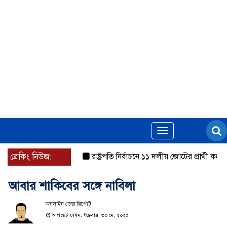
Toggle
navigation
ব্রেকিং নিউজ:
রাষ্ট্রপতি নির্বাচনে ১১ দলীয় জোটের প্রার্থী কর্নেল 
আবার শাকিবের সঙ্গে নাবিলা
অনলাইন ডেক্স রির্পোট
আপডেট টাইম: শুক্রবার, ৩০ মে, ২০২৫