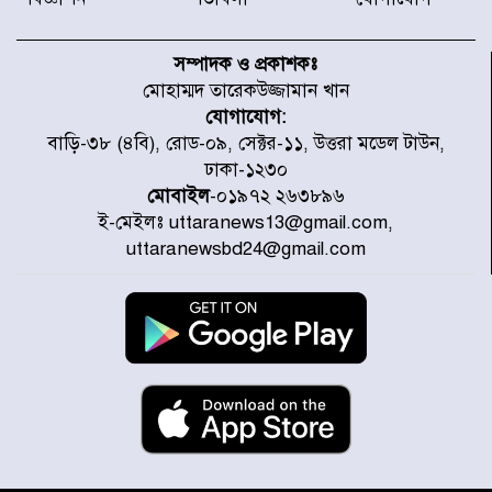
সন্দ্বীপের চরে বিপদে পড়া কচ্ছপ উদ্ধার
সাগরে অবমুক্ত
সম্পাদক ও প্রকাশকঃ
মোহাম্মদ তারেকউজ্জামান খান
যোগাযোগ:
মাতারবাড়ী পৌঁছে নির্ধারিত কর্মসূচিতে
বাড়ি-৩৮ (৪বি), রোড-০৯, সেক্টর-১১, উত্তরা মডেল টাউন,
যোগ দিয়েছেন প্রধানমন্ত্রী
ঢাকা-১২৩০
মোবাইল
-০১৯৭২ ২৬৩৮৯৬
ই-মেইলঃ uttaranews13@gmail.com,
জাতীয় সাংবাদিক সংস্থার পিরোজপুর
uttaranewsbd24@gmail.com
জেলা কমিটি অনুমোদন
গণঅভ্যুত্থানের তথ্য বিশ্বমিডিয়ায় পৌঁছে
দিতেন আদীব, গুমের চেষ্টা ৩ বার
বাঁশখালীকে বন্যা মুক্ত করার সকল
পদক্ষেপ নেয়া হবে- আসাদুল হাবিব দুলু
এমপি