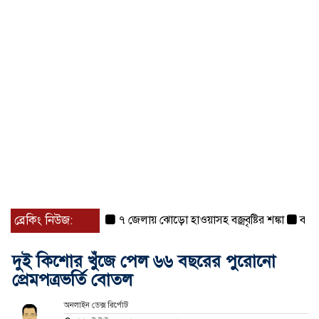
ব্রেকিং নিউজ:
৭ জেলায় ঝোড়ো হাওয়াসহ বজ্রবৃষ্টির শঙ্কা
বগুড়া ও 
দুই কিশোর খুঁজে পেল ৬৬ বছরের পুরোনো
প্রেমপত্রভর্তি বোতল
অনলাইন ডেক্স রির্পোট