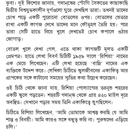
কুবা। দুই কিশোর জানায়, গদান্‌স্কের স্টোগি সৈকতের কাছাকাছি
দ্বিতীয় বিশ্বযুদ্ধকালীন দুর্গগুলো ঘুরে দেখছিল তারা। তখনই তাদের
চোখ পড়ে একটি পুরোনো বোতলের ওপর। বোতলের ভেতরে
রাখা একটি কাগজ দেখে তাদের মনে কৌতূহল তৈরি হয়। পরে
তারা সেটি হাতে নিয়ে খুলে দেখতেই চোখ কপালে ওঠার
জোগাড়।
বোতল খুলে দেখা গেল, এতে থাকা কাগজটি মূলত একটি
প্রেমপত্র। হাতে লেখা বিবর্ণ চিঠিটি ১৯৫৯ সালে ‘রিশিয়া’ নামের
এক মেয়ে লিখেছেন। এটি লেখা হয়েছে ‘বান্নি’ নামের এক
ব্যক্তিকে উদ্দেশ করে। লেখিকা চিঠিতে স্কুলজীবনের একাকিত্ব আর
প্রাপকের সঙ্গে কাটানো সময়ের স্মৃতির কথা উল্লেখ করেছেন।
ওই চিঠি থেকে জানা যায়, রিশিয়া পোল্যান্ডের তরনুভ শহরের
একটি স্কুলে পড়তেন। শহরটি গদান্‌স্ক থেকে প্রায় ৪২০ মাইল দূরে
অবস্থিত। সেখানে পড়ার সময় তিনি একাকিত্বে ভুগছিলেন।
চিঠিতে রিশিয়া লিখেছেন, ‘আমি তোমাকে আশ্বস্ত করছি যে আমি
শান্ত ও বিনয়ী। আমি কারও সঙ্গে বন্ধুত্ব করি না। পুরুষদের এড়িয়ে
চলি।’