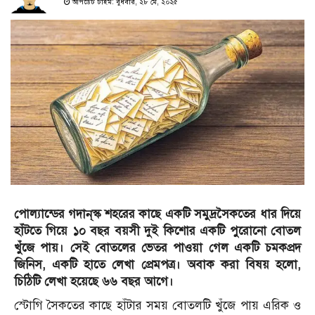
আপডেট টাইম: বুধবার, ২৮ মে, ২০২৫
পোল্যান্ডের গদান্‌স্ক শহরের কাছে একটি সমুদ্রসৈকতের ধার দিয়ে
হাঁটতে গিয়ে ১০ বছর বয়সী দুই কিশোর একটি পুরোনো বোতল
খুঁজে পায়। সেই বোতলের ভেতর পাওয়া গেল একটি চমকপ্রদ
জিনিস, একটি হাতে লেখা প্রেমপত্র। অবাক করা বিষয় হলো,
চিঠিটি লেখা হয়েছে ৬৬ বছর আগে।
স্টোগি সৈকতের কাছে হাঁটার সময় বোতলটি খুঁজে পায় এরিক ও