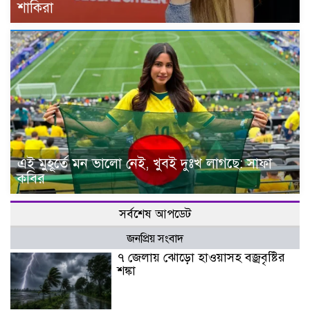
শাকিরা
এই মুহূর্তে মন ভালো নেই, খুবই দুঃখ লাগছে: সাফা
কবির
সর্বশেষ আপডেট
জনপ্রিয় সংবাদ
৭ জেলায় ঝোড়ো হাওয়াসহ বজ্রবৃষ্টির
শঙ্কা