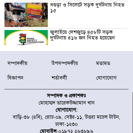
বগুড়া ও সিলেটে সড়ক দুর্ঘটনায় নিহত
১৫
জুলাইয়ে দেশজুড়ে ৪৫৮টি সড়ক
দুর্ঘটনায় ৪১৬ জন নিহত হয়েছেন
হারিয়ে যাওয়া শিশুকে পরিবারের কাছে
সম্পাদকীয়
উপসম্পাদকীয়
মতামত
ফিরিয়ে প্রশংসায় ভাসছেন খিলক্ষেত
থানার ওসি
বিজ্ঞাপন
শর্তাবলী
যোগাযোগ
আজ থেকে উন্মুক্ত ‘জুলাই গণঅভ্যুত্থান
স্মৃতি জাদুঘর
সম্পাদক ও প্রকাশকঃ
মোহাম্মদ তারেকউজ্জামান খান
যোগাযোগ:
রাজধানীর উত্তরা আঞ্চলিক পাসপোর্ট
বাড়ি-৩৮ (৪বি), রোড-০৯, সেক্টর-১১, উত্তরা মডেল টাউন,
অফিসের সামনে দালাল চক্রের ১৩ জন
ঢাকা-১২৩০
সদস্যকে বিভিন্ন মেয়াদে সাজা প্রদান
করেছে র‌্যাব-১
মোবাইল
-০১৯৭২ ২৬৩৮৯৬