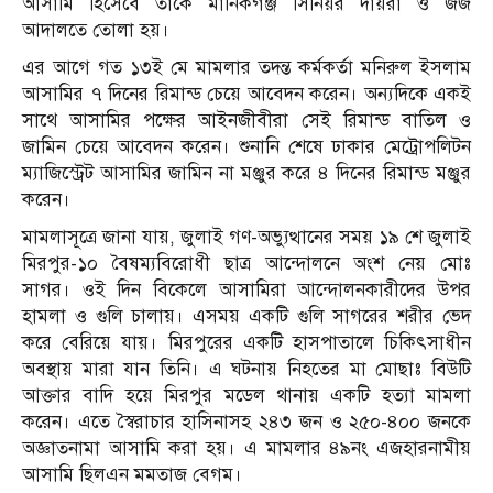
আসামি হিসেবে তাকে মানিকগঞ্জ সিনিয়র দায়রা ও জজ
আদালতে তোলা হয়।
এর আগে গত ১৩ই মে মামলার তদন্ত কর্মকর্তা মনিরুল ইসলাম
আসামির ৭ দিনের রিমান্ড চেয়ে আবেদন করেন। অন্যদিকে একই
সাথে আসামির পক্ষের আইনজীবীরা সেই রিমান্ড বাতিল ও
জামিন চেয়ে আবেদন করেন। শুনানি শেষে ঢাকার মেট্রোপলিটন
ম্যাজিস্ট্রেট আসামির জামিন না মঞ্জুর করে ৪ দিনের রিমান্ড মঞ্জুর
করেন।
মামলাসূত্রে জানা যায়, জুলাই গণ-অভ্যুত্থানের সময় ১৯ শে জুলাই
মিরপুর-১০ বৈষম্যবিরোধী ছাত্র আন্দোলনে অংশ নেয় মোঃ
সাগর। ওই দিন বিকেলে আসামিরা আন্দোলনকারীদের উপর
হামলা ও গুলি চালায়। এসময় একটি গুলি সাগরের শরীর ভেদ
করে বেরিয়ে যায়। মিরপুরের একটি হাসপাতালে চিকিৎসাধীন
অবস্থায় মারা যান তিনি। এ ঘটনায় নিহতের মা মোছাঃ বিউটি
আক্তার বাদি হয়ে মিরপুর মডেল থানায় একটি হত্যা মামলা
করেন। এতে স্বৈরাচার হাসিনাসহ ২৪৩ জন ও ২৫০-৪০০ জনকে
অজ্ঞাতনামা আসামি করা হয়। এ মামলার ৪৯নং এজহারনামীয়
আসামি ছিলএন মমতাজ বেগম।