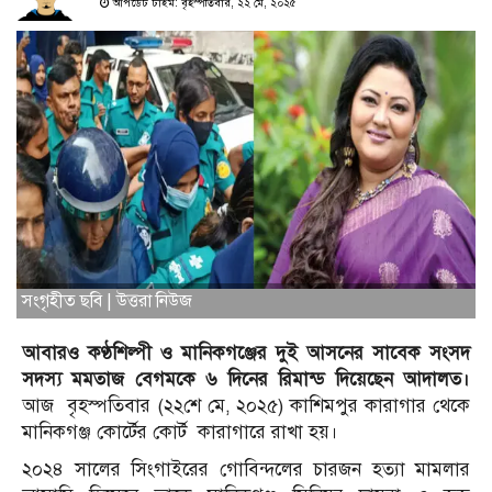
আপডেট টাইম: বৃহস্পতিবার, ২২ মে, ২০২৫
সংগৃহীত ছবি | উত্তরা নিউজ
আবারও কণ্ঠশিল্পী ও মানিকগঞ্জের দুই আসনের সাবেক সংসদ
সদস্য মমতাজ বেগমকে ৬ দিনের রিমান্ড দিয়েছেন আদালত।
আজ বৃহস্পতিবার (২২শে মে, ২০২৫) কাশিমপুর কারাগার থেকে
মানিকগঞ্জ কোর্টের কোর্ট কারাগারে রাখা হয়।
২০২৪ সালের সিংগাইরের গোবিন্দলের চারজন হত্যা মামলার