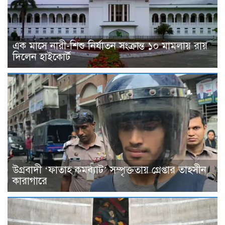
এক মাসে নারী-শিশু নির্যাতন সংক্রান্ত ১০ মামলায় রায়
দিলেন হাইকোর্ট
উগ্রবাদী ‘ফাতাহ কমব্যাট’ সম্পৃক্ততায় গ্রেপ্তার তাহসীন
কারাগারে