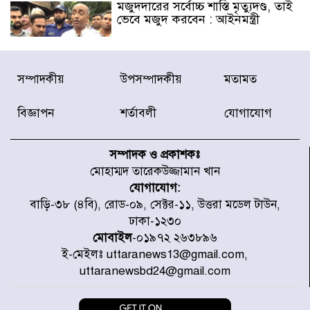
মজুদদারের সর্বোচ্চ শাস্তি মৃত্যুদণ্ড, তাই
ভেবে মজুদ করবেন : আইনমন্ত্রী
আন্তর্জাতিক আদিবাসী দিবস: রাষ্ট্রের
সম্পাদকীয়
উপসম্পাদকীয়
মতামত
দায়িত্ব ও দায়বদ্ধতা II – মং এ খেন
মংমং
বিজ্ঞাপন
শর্তাবলী
যোগাযোগ
যৌথ প্রতিরক্ষা চুক্তি স্বাক্ষর করেছে
সৌদি-তুরস্ক-পাকিস্তান
সম্পাদক ও প্রকাশকঃ
মোহাম্মদ তারেকউজ্জামান খান
যোগাযোগ:
সাড়ে ৭ ঘণ্টা পর ঢাকা-ময়মনসিংহ
বাড়ি-৩৮ (৪বি), রোড-০৯, সেক্টর-১১, উত্তরা মডেল টাউন,
রুটে ট্রেন চলাচল স্বাভাবিক
ঢাকা-১২৩০
মোবাইল
-০১৯৭২ ২৬৩৮৯৬
ই-মেইলঃ uttaranews13@gmail.com,
ইনফান্তিনোকে নরওয়ে ফুটবল প্রধানের
uttaranewsbd24@gmail.com
আল্টিমেটাম