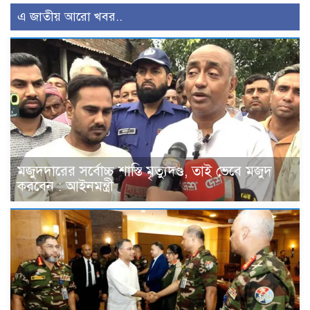
এ জাতীয় আরো খবর..
মজুদদারের সর্বোচ্চ শাস্তি মৃত্যুদণ্ড, তাই ভেবে মজুদ
করবেন : আইনমন্ত্রী