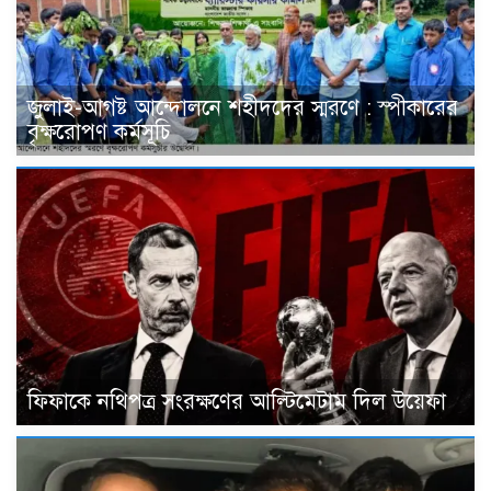
জুলাই-আগষ্ট আন্দোলনে শহীদদের স্মরণে : স্পীকারের
বৃক্ষরোপণ কর্মসূচি
ফিফাকে নথিপত্র সংরক্ষণের আল্টিমেটাম দিল উয়েফা