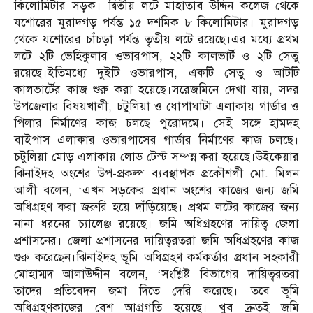
কিলোমিটার সড়ক। দ্বিতীয় লটে মাহাতাব উদ্দিন কলেজ থেকে
যশোরের মুরাদগড় পর্যন্ত ১৫ দশমিক ৮ কিলোমিটার। মুরাদগড়
থেকে যশোরের চাঁচড়া পর্যন্ত তৃতীয় লটে রয়েছে।এর মধ্যে প্রথম
লটে ২টি ভেহিকুলার ওভারপাস, ২২টি কালভার্ট ও ২টি সেতু
রয়েছে।ইতিমধ্যে দুইটি ওভারপাস, একটি সেতু ও আটটি
কালভার্টের কাজ শুরু করা হয়েছে।সরেজমিনে দেখা যায়, সদর
উপজেলার বিষয়খালী, চটুলিয়া ও ধোপাঘাটা এলাকায় গার্ডার ও
পিলার নির্মাণের কাজ চলছে পুরোদমে। সেই সঙ্গে হামদহ
বাইপাস এলাকার ওভারপাসের গার্ডার নির্মাণের কাজ চলছে।
চটুলিয়া মোড় এলাকায় লোড টেস্ট সম্পন্ন করা হয়েছে।উইকেয়ার
ঝিনাইদহ অংশের উপ-প্রকল্প ব্যবস্থাপক প্রকৌশলী মো. মিলন
আলী বলেন, ‘এখন সড়কের প্রধান অংশের কাজের জন্য জমি
অধিগ্রহণ করা জরুরি হয়ে দাঁড়িয়েছে। প্রথম লটের কাজের জন্য
নানা ধরনের চ্যালেঞ্জ রয়েছে। জমি অধিগ্রহণের দায়িত্ব জেলা
প্রশাসনের। জেলা প্রশাসনের দায়িত্বরতরা জমি অধিগ্রহণের কাজ
শুরু করেছেন।ঝিনাইদহ ভূমি অধিগ্রহণ কর্মকর্তার প্রধান সহকারী
মোহাম্মদ আলাউদ্দীন বলেন, ‘সংশ্লিষ্ট বিভাগের দায়িত্বরতরা
তাদের প্রতিবেদন জমা দিতে দেরি করেছে। তবে ভূমি
অধিগ্রহণকাজের বেশ আগ্রগতি হয়েছে। খুব দ্রুতই জমি