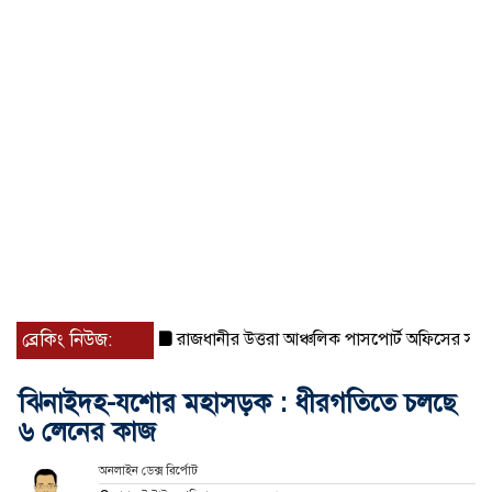
ব্রেকিং নিউজ:
রাজধানীর উত্তরা আঞ্চলিক পাসপোর্ট অফিসের সামনে দালা
ঝিনাইদহ-যশোর মহাসড়ক : ধীরগতিতে চলছে
৬ লেনের কাজ
অনলাইন ডেক্স রির্পোট