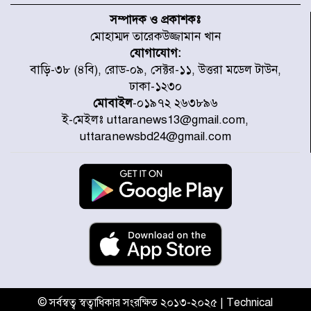
নেই
সম্পাদক ও প্রকাশকঃ
মোহাম্মদ তারেকউজ্জামান খান
যোগাযোগ:
জুলাই গণঅভ্যুত্থানে আহত যোদ্ধা
বাড়ি-৩৮ (৪বি), রোড-০৯, সেক্টর-১১, উত্তরা মডেল টাউন,
মিতুর খোঁজ নিলেন প্রধানমন্ত্রী
ঢাকা-১২৩০
মোবাইল
-০১৯৭২ ২৬৩৮৯৬
ই-মেইলঃ uttaranews13@gmail.com,
উত্তরায় জুলাই গণঅভ্যুত্থানের ৯২
uttaranewsbd24@gmail.com
শহীদের তালিকা প্রকাশ করল JRA
জুলাই গণঅভ্যুত্থানে উত্তরায় সর্বকনিষ্ঠ
শহীদ জাবির ইব্রাহীম: এক শিশুর রক্তে
লেখা ইতিহাস
রাজধানীতে আজ বৃষ্টির সম্ভাবনা, যা
জানাল আবহাওয়া অধিদপ্তর
© সর্বস্বত্ব স্বত্বাধিকার সংরক্ষিত ২০১৩-২০২৫ | Technical