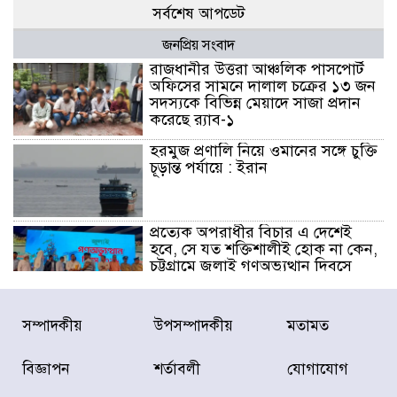
সর্বশেষ আপডেট
জনপ্রিয় সংবাদ
রাজধানীর উত্তরা আঞ্চলিক পাসপোর্ট
অফিসের সামনে দালাল চক্রের ১৩ জন
সদস্যকে বিভিন্ন মেয়াদে সাজা প্রদান
করেছে র‌্যাব-১
হরমুজ প্রণালি নিয়ে ওমানের সঙ্গে চুক্তি
চূড়ান্ত পর্যায়ে : ইরান
প্রত্যেক অপরাধীর বিচার এ দেশেই
হবে, সে যত শক্তিশালীই হোক না কেন,
চট্টগ্রামে জুলাই গণঅভ্যুত্থান দিবসে
প্রতিমন্ত্রী মীর হেলাল
আগামী ৫ দিন বৃষ্টির আভাস
সম্পাদকীয়
উপসম্পাদকীয়
মতামত
বিজ্ঞাপন
শর্তাবলী
যোগাযোগ
হাসিনার বক্তব্য প্রচারে ভারতের সমর্থন