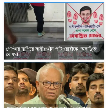
পোস্টার ছাপিয়ে নাসীরুদ্দীন পাটওয়ারীকে ‘অবাঞ্ছিত’
ঘোষণা