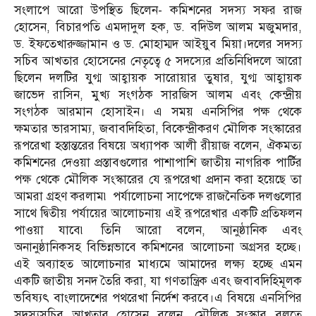
সংলাপে আরো উপস্থিত ছিলেন- কমিশনের সদস্য সফর রাজ
হোসেন, বিচারপতি এমদাদুল হক, ড. বদিউল আলম মজুমদার,
ড. ইফতেখারুজ্জামান ও ড. মোহাম্মদ আইয়ুব মিয়া।দলের সদস্য
সচিব আখতার হোসেনের নেতৃত্বে ৫ সদস্যের প্রতিনিধিদলে আরো
ছিলেন দলটির যুগ্ম আহ্বায়ক সারোয়ার তুষার, যুগ্ম আহ্বায়ক
জাভেদ রাসিন, মুখ্য সংগঠক সারজিস আলম এবং কেন্দ্রীয়
সংগঠক আরমান হোসাইন। এ সময় এনসিপির পক্ষ থেকে
ক্ষমতার ভারসাম্য, জবাবদিহিতা, বিকেন্দ্রীকরণ মৌলিক সংস্কারের
রূপরেখা হস্তান্তরের বিষয়ে অধ্যাপক আলী রীয়াজ বলেন, ঐকমত্য
কমিশনের দেওয়া প্রস্তাবগুলোর পাশাপাশি জাতীয় নাগরিক পার্টির
পক্ষ থেকে মৌলিক সংস্কারের যে রূপরেখা প্রদান করা হয়েছে তা
আমরা গ্রহণ করলাম৷ পর্যালোচনা সাপেক্ষে রাজনৈতিক দলগুলোর
সাথে দ্বিতীয় পর্যায়ের আলোচনায় এই রূপরেখার একটি প্রতিফলন
পাওয়া যাবে৷ তিনি আরো বলেন, আনুষ্ঠানিক এবং
অনানুষ্ঠানিকসহ বিভিন্নভাবে কমিশনের আলোচনা অগ্রসর হচ্ছে।
এই অব্যাহত আলোচনার মাধ্যমে আমাদের লক্ষ্য হচ্ছে এমন
একটি জাতীয় সনদ তৈরি করা, যা গণতান্ত্রিক এবং জবাবদিহিমূলক
ভবিষ্যৎ বাংলাদেশের পথরেখা নির্দেশ করবে।এ বিষয়ে এনসিপির
সদস্যসচিব আখতার হোসেন বলেন, মৌলিক সংস্কার বলতে