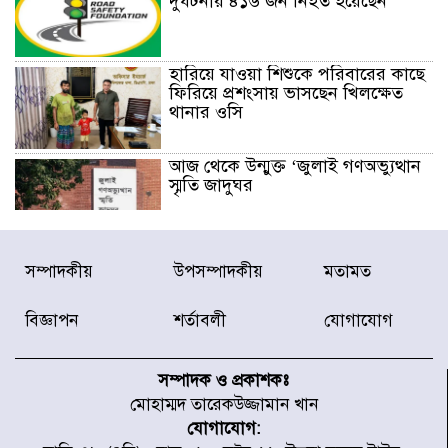
দুর্ঘটনায় ৪১৬ জন নিহত হয়েছেন
হারিয়ে যাওয়া শিশুকে পরিবারের কাছে
ফিরিয়ে প্রশংসায় ভাসছেন খিলক্ষেত
থানার ওসি
আজ থেকে উন্মুক্ত ‘জুলাই গণঅভ্যুত্থান
স্মৃতি জাদুঘর
রাজধানীর উত্তরা আঞ্চলিক পাসপোর্ট
সম্পাদকীয়
উপসম্পাদকীয়
মতামত
অফিসের সামনে দালাল চক্রের ১৩ জন
সদস্যকে বিভিন্ন মেয়াদে সাজা প্রদান
করেছে র‌্যাব-১
বিজ্ঞাপন
শর্তাবলী
যোগাযোগ
হরমুজ প্রণালি নিয়ে ওমানের সঙ্গে চুক্তি
চূড়ান্ত পর্যায়ে : ইরান
সম্পাদক ও প্রকাশকঃ
মোহাম্মদ তারেকউজ্জামান খান
যোগাযোগ:
প্রত্যেক অপরাধীর বিচার এ দেশেই