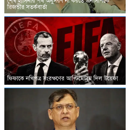
শেখ হাসিনার পথ অনুসরণ না করতে এনসিপিকে
রিজভীর সতর্কবার্তা
ফিফাকে নথিপত্র সংরক্ষণের আল্টিমেটাম দিল উয়েফা