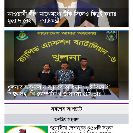
আওয়ামী লীগ মাঝেমধ্যে উঁকি দিলেও কিছুই করার
মুরোদ নেই’—স্বরাষ্ট্রমন্ত্রী
খুলনার লবণচরায় র‍্যাবের অভিযান: দুই বিদেশি
পিস্তলসহ ‘বি কোম্পানি’র ৩ সদস্য গ্রেফতার
সর্বশেষ আপডেট
জনপ্রিয় সংবাদ
জুলাইয়ে দেশজুড়ে ৪৫৮টি সড়ক