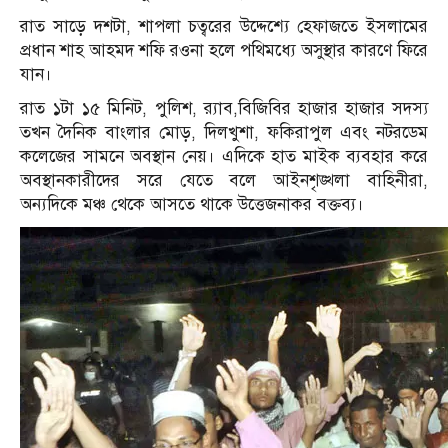
রাত সাড়ে দশটা, শাপলা চত্বরের উদ্দেশ্যে হেফাজতে ইসলামের
প্রধান শাহ আহমদ শফি রওনা হলে পথিমধ্যে অসুস্থার কারণে ফিরে
যান।
রাত ১টা ১৫ মিনিট, পুলিশ, র‍্যাব,বিজিবির হাজার হাজার সদস্য
তখন দৈনিক বাংলার মোড়, দিলখুশা, ফকিরাপুল এবং নটরডেম
কলেজের সামনে অবস্থান নেয়। এদিকে হাত মাইক ব্যবহার করে
অবস্থানকারীদের সরে যেতে বলে আইনশৃঙ্খলা বাহিনীরা,
অন্যদিকে মঞ্চ থেকে আসতে থাকে উত্তেজনাকর বক্তব্য।