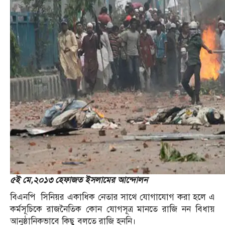
৫ই মে,২০১৩ হেফাজত ইসলামের আন্দোলন
বিএনপি সিনিয়র একাধিক নেতার সাথে যোগাযোগ করা হলে এ
কর্মসূচিকে রাজনৈতিক কোন যোগসূত্র মানতে রাজি নন বিধায়
আনুষ্ঠানিকভাবে কিছু বলতে রাজি হননি।