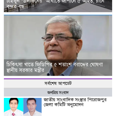
টাইফুন ‘ডলফিনের’ আঘাতে জাপানে ৫ আহত, চীনে
বন্দর বন্ধ
চিকিৎসা খাতে জিডিপির ৫ শতাংশ বরাদ্দের ঘোষণা
স্থানীয় সরকার মন্ত্রীর
সর্বশেষ আপডেট
জনপ্রিয় সংবাদ
জাতীয় সাংবাদিক সংস্থার পিরোজপুর
জেলা কমিটি অনুমোদন