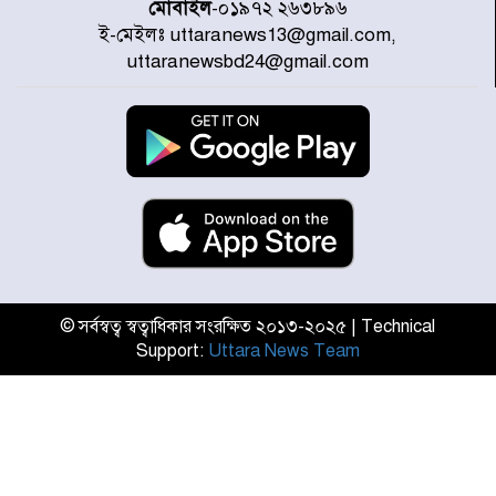
মোবাইল
-০১৯৭২ ২৬৩৮৯৬
ই-মেইলঃ uttaranews13@gmail.com,
জুলাই জাদুঘর ঘুরে দেখলেন এনসিপি
uttaranewsbd24@gmail.com
নেতারা
যুক্তরাষ্ট্রে দাবানল নেভাতে গিয়ে
হেলিকপ্টার বিধ্বস্ত, নিহত ১
মজুদদারের সর্বোচ্চ শাস্তি মৃত্যুদণ্ড, তাই
ভেবে মজুদ করবেন : আইনমন্ত্রী
© সর্বস্বত্ব স্বত্বাধিকার সংরক্ষিত ২০১৩-২০২৫ | Technical
Support:
Uttara News Team
আন্তর্জাতিক আদিবাসী দিবস: রাষ্ট্রের
দায়িত্ব ও দায়বদ্ধতা II – মং এ খেন
মংমং