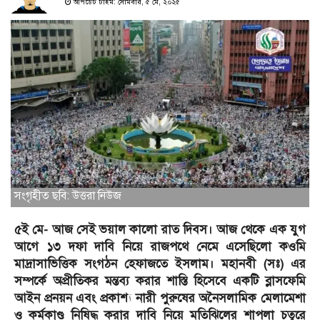
আপডেট টাইম: সোমবার, ৫ মে, ২০২৫
সংগৃহীত ছবি: উত্তরা নিউজ
৫ই মে- আজ সেই ভয়াল কালো রাত দিবস। আজ থেকে এক যুগ
আগে ১৩ দফা দাবি নিয়ে রাজপথে নেমে এসেছিলো কওমি
মাদ্রাসাভিত্তিক সংগঠন হেফাজতে ইসলাম। মহানবী (সঃ) এর
সম্পর্কে অপ্রীতিকর মন্তব্য করার শাস্তি হিসেবে একটি ব্লাসফেমি
আইন প্রনয়ন এবং প্রকাশ্য নারী পুরুষের অনৈসলামিক মেলামেশা
ও কর্মকাণ্ড নিষিদ্ধ করার দাবি নিয়ে মতিঝিলের শাপলা চত্বরে