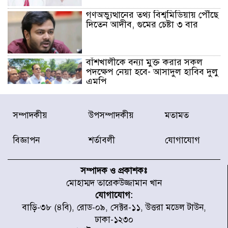
গণঅভ্যুত্থানের তথ্য বিশ্বমিডিয়ায় পৌঁছে
দিতেন আদীব, গুমের চেষ্টা ৩ বার
বাঁশখালীকে বন্যা মুক্ত করার সকল
পদক্ষেপ নেয়া হবে- আসাদুল হাবিব দুলু
এমপি
বিদ্যুৎ-জ্বালানি খাতে অস্থিরতা তৈরির
সম্পাদকীয়
উপসম্পাদকীয়
মতামত
চেষ্টা করছে একটি চক্র : প্রধানমন্ত্রী
বিজ্ঞাপন
শর্তাবলী
যোগাযোগ
টাইফুন ‘ডলফিনের’ আঘাতে জাপানে
৫ আহত, চীনে বন্দর বন্ধ
সম্পাদক ও প্রকাশকঃ
মোহাম্মদ তারেকউজ্জামান খান
যোগাযোগ:
চিকিৎসা খাতে জিডিপির ৫ শতাংশ
বাড়ি-৩৮ (৪বি), রোড-০৯, সেক্টর-১১, উত্তরা মডেল টাউন,
বরাদ্দের ঘোষণা স্থানীয় সরকার মন্ত্রীর
ঢাকা-১২৩০