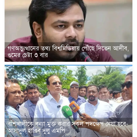
গণঅভ্যুত্থানের তথ্য বিশ্বমিডিয়ায় পৌঁছে দিতেন আদীব,
গুমের চেষ্টা ৩ বার
বাঁশখালীকে বন্যা মুক্ত করার সকল পদক্ষেপ নেয়া হবে-
আসাদুল হাবিব দুলু এমপি