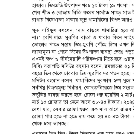
হাজার। ডিমপ্রতি উৎপাদন খরচ ১০ টাকা ১৯ পয়সা। 
গেল শীত ও রোজায় বিক্রি করেন সর্বোচ্চ সাড়ে সাত
রাখায় নিষেধাজ্ঞা থাকায় ক্ষুদ্র খামারিদের বিপদ আর
ক্ষুব্ধ সাইফুল বললেন, ‘দাম বাড়লে খামারিরা হয়ে য
না।’ বেশি দামে মুরগির বাচ্চা ও খাবার কিনে সাইফ
ভোক্তার পাতে সস্তায় ডিম-মুরগি পৌঁছে দিয়ে এখন নি
ন্যায্যমূল্য না পেলে ডিমের উৎপাদন ব্যবস্থা ভেঙে পড়
এখনই স্বল্প ও দীর্ঘমেয়াদি পরিকল্পনা নিতে হবে।ওয়ার
বিবি) সভাপতি মসিউর রহমান বলেন, রমজানের ২১ 
বছরে তিন থেকে চারবার ডিম-মুরগির দর পতন হচ্ছে। 
মসিউর রহমান বলেন, খামারিদের সুরক্ষায় স্বল্প সুদে
সর্বনিম্ন বিক্রয়মূল্য নির্ধারণ, কোল্ডস্টোরেজে ডিম স
ভর্তুকির ব্যবস্থা করতে হবে।রোজা শুরু হয়েছিল ২ ম
মার্চ ১৫ রোজায় তা নেমে আসে ৩৮-৪৫ টাকায়। ২০২৪ সা
দেখা যায়, সেবার রোজা শুরুর এক মাস আগে রাজধানী
রোজা পার হতে না হতে দাম কমে হয় ৪০-৪৩ টাকা।
থেকে চলে আসছে।
এবারের চিত্র ভিন্ন। ঈদুল ফিতরের এক মাস পরও খুচরা