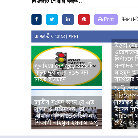
নিউজটি শেয়ার করুন..
Print
উত্তরা ন
এ জাতীয় আরো খবর..
উত্তরা সেক
ওয়েলফেয
নির্বাচনে শ
জুলাইয়ে দেশজুড়ে ৪৫৮টি
সম্পাদক 
সড়ক দুর্ঘটনায় ৪১৬ জন
মাহমুদ আ
নিহত হয়েছেন
সমর্থনের 
তৈরি পোশ
পরিবেশগত 
জাতীয় সংসদ ভবন যে এত
সহজতর এব
সুন্দর ও দৃষ্টিনন্দন, তা
উন্নয়ন নি
আমার কল্পনাতেও ছিল না :
পরিবেশ মন্
শিক্ষার্থী নাইমুল ইসলাম অপু
বৈঠক কর