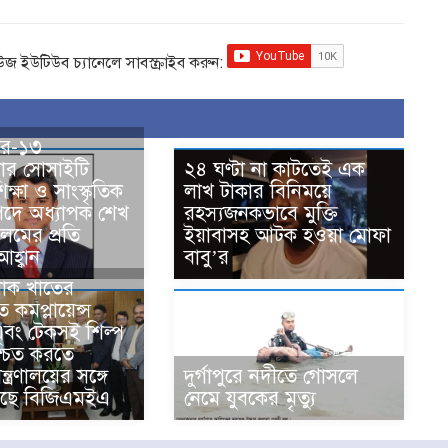
িউজ ইউটিউব চ্যানেলে সাবস্ক্রাইব করুন:
্টর-১৩
়ার সোসাইটি
২৪ ঘণ্টা না কাটতেই এক
িক্ষা ও সাংস্কৃতিক
লাখ টাকার বিনিময়ে
পদে অধ্যাপক শেখ
রহস্যজনকভাবে মুক্তি
লমের প্রতি
ইয়াবাসহ আটক হওয়া মোফা
আহ্বান
বাবু’র
াক খাতের
কমপ্লায়েন্স
ং টেকসই শিল্প
শ্চিত করতে
ত্রণালয়ের সঙ্গে
দুর্গাপুরে নদীতে গোসলে
েছে বিজিএমইএ
নেমে যুবকের মৃত্যু