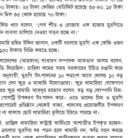
ন ৫০ টাকায়। ২৫ টাকা কেজির বেডিফিট হয়েছে ৩৫-৪০; ১৫ টাকা
োন মিল ৩৫ থেকে হয়েছে ৭০ টাকা।
 সেলিম খান বলেন, ‘গেল শীত ও রোজায় এক হাজার মুরগিতে
্যবসা চালিয়ে নেওয়া সম্ভব হচ্ছে না।’
 খামারি ছমির উদ্দিন জানান, একটি বয়লার মুরগি এক কেজি ওজন
০ টাকায় বিক্রি করতে হচ্ছে।
বাংলাদেশের (আহকাব) সাধারণ সম্পাদক আফতাব আলম বলেন,
ি দিয়েছিল। চাহিদা কমের সময় সরকারের উচিত রপ্তানি করে
 তথ্য অনুযায়ী, মুরগি উৎপাদনের ১০ শতাংশ আসে দেশের ১০ বড়
দেন ক্ষুদ্র ও মাঝারি উদ্যোক্তারা। ক্ষুদ্র খামারিরা লোকসান
র ক্ষুদ্র খামারি আবদুর রহমান বলেন, বড় বড় কোম্পানি ডিম-
কম পোলট্রি উপকরণ উৎপাদন করে। এতে তাদের ডিম ও মুরগি
পোরেট প্রতিষ্ঠান থেকেই বাচ্চা, খাদ্যসহ প্রয়োজনীয় উপকরণ
ণ না থাকায় ছোট খামারিরা কুলিয়ে উঠতে পারছে না।
রান্তিক খামারিরা কন্ট্রাক্ট ফার্মিংয়ে আশাতীত উপকৃত হচ্ছেন।
েন। ব্রয়লার মুরগির দর পতন হলে খামারি নন, ক্ষতি বহন করছে
র্তী ব্যাচ থেকে খামারিদের স্বাধীনভাবে ব্যবসা করার সুযোগ