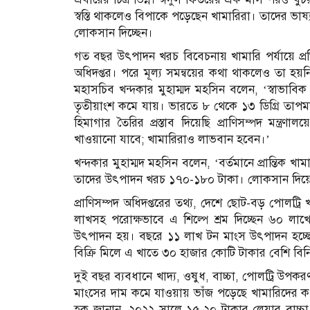
স্বস্তি থাকলেও বিপাকে পড়েছেন খামারিরা। তাদের ভা
লোকসান দিচ্ছেন।
গত বছর উৎপাদন খরচ বিবেচনায় খামারি পর্যায়ে প্র
অধিদপ্তর। পরে মূল্য সমন্বয়ের কথা থাকলেও তা হয়নি
মহাসচিব খন্দকার মুহাম্মদ মহসিন বলেন, ‘স্বাভাব
তৃতীয়াংশ কমে যায়। ভারতে ৮ থেকে ১৩ ডিগ্রি তাপমা
হিমাগার তৈরির প্রস্তাব দিয়েছি প্রাণিসম্পদ মন্ত্
খাওয়ানো যাবে; খামারিরাও লাভবান হবেন।’
খন্দকার মুহাম্মদ মহসিন বলেন, ‘বর্তমানে প্রান্তিক 
তাদের উৎপাদন খরচ ১৭০-১৮০ টাকা। লোকসান দিয়ে কত
প্রাণিসম্পদ অধিদপ্তরের তথ্য, দেশে ছোট-বড় পোলট্
লাখসহ পরোক্ষভাবে এ শিল্পে শ্রম দিচ্ছেন ৬০ লা
উৎপাদন হয়। বছরে ১১ লাখ টন মাংস উৎপাদন হচ্ছে। 
বিক্রি মিলে এ খাতে ৩০ হাজার কোটি টাকার বেশি বি
দুই বছর ব্যবধানে খাদ্য, ওষুধ, বাচ্চা, পোলট্রি উপকর
মাংসের দাম কমে যাওয়ায় ভাঁজ পড়েছে খামারিদের কপাল
হক জানান, ২০২২ সালে ১৫-২০ টাকার লেয়ার বাচ্চা