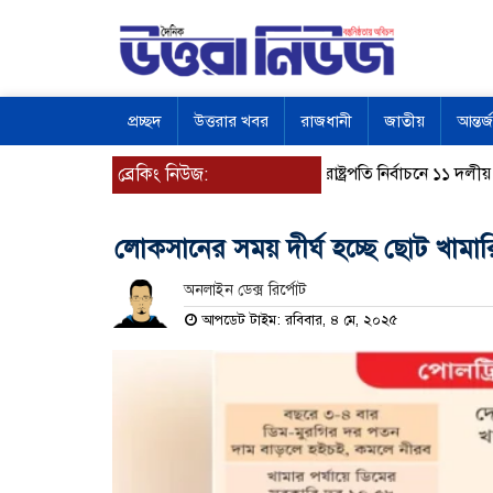
প্রচ্ছদ
উত্তরার খবর
রাজধানী
জাতীয়
আন্তর্
ব্রেকিং নিউজ:
রাষ্ট্রপতি নির্বাচনে ১১ দলীয় জোট
লোকসানের সময় দীর্ঘ হচ্ছে ছোট খামা
অনলাইন ডেক্স রির্পোট
আপডেট টাইম: রবিবার, ৪ মে, ২০২৫