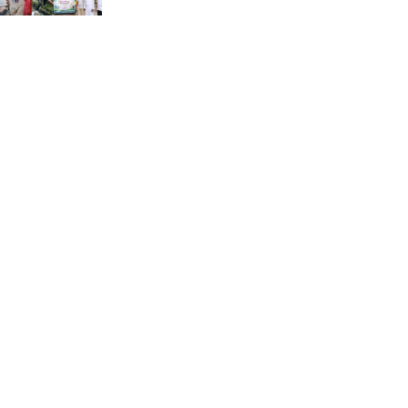
ডিএমপির অভিযানে ২৪ ঘণ্টায়
গ্রেপ্তার ৫০৪, উদ্ধার মাদক-অস্ত্র
সন্দ্বীপের চরে বিপদে পড়া কচ্ছপ
উদ্ধার সাগরে অবমুক্ত
মাতারবাড়ী পৌঁছে নির্ধারিত
কর্মসূচিতে যোগ দিয়েছেন
প্রধানমন্ত্রী
জাতীয় সাংবাদিক সংস্থার
পিরোজপুর জেলা কমিটি
অনুমোদন
গণঅভ্যুত্থানের তথ্য বিশ্বমিডিয়ায়
পৌঁছে দিতেন আদীব, গুমের চেষ্টা
৩ বার
বাঁশখালীকে বন্যা মুক্ত করার