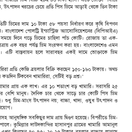
ষ্য, উৎপাদন খরচের চেয়ে প্রতি পিস ডিমে আড়াই থেকে তিন টাকা
তিটি ডিমের দাম ১০ টাকা ৫৮ পয়সা নির্ধারণ করে কৃষি বিপণন
। বাংলাদেশ পোলট্রি ইন্ডাস্ট্রিজ অ্যাসোসিয়েশনের (বিপিআইএ)
িক সময়ে দিনে গড়ে ডিমের চাহিদা পাঁচ কোটি। রোজায় তা এক-
ত্রায় এক বছর পর্যন্ত ডিম সংরক্ষণ করা হয়। বাংলাদেশেও এমন
রণালয়ে। এটি বাস্তবায়ন হলে সারাবছর একই দামে ভোক্তাকে ডিম
খামারিরা প্রতি কেজি ব্রয়লার বিক্রি করছেন ১৫০-১৬০ টাকায়। অথচ
দিন টিকবেন খামারিরা, সেটিই বড় প্রশ্ন।’
রি খামার প্রায় এক লাখ। এর ১০ শতাংশ বড় খামারি। সরাসরি ২৫
খের বেশি মানুষ। দৈনিক চার থেকে সাড়ে চার কোটি পিস ডিম
শুধু ডিম-মাংস উৎপাদন নয়; বাচ্চা, খাদ্য, ওষুধ উৎপাদন ও
নিয়োগ।
ণসহ আনুষঙ্গিক সবকিছুর দাম প্রায় দ্বিগুণ হয়েছে। বিপরীতে ডিম-
ে। কুমিল্লার দাউদকান্দির হাসানপুর গ্রামের খামারি আমানুল
 এখন কিনছেন ৭০-৭৫। ২০-২৫ টাকার ব্রয়লার বাচ্চায় লাগছে