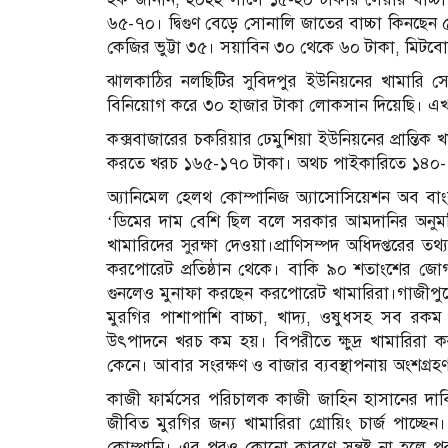
৬৫-৭০। দ্বিগুণ বেড়ে সোনালি জাতের বাচ্চা কিনছে
কেজির ভুট্টা ৩৫। সয়াবিন ৩০ থেকে ৬০ টাকা, মিটব
ঝালকাঠির নলছিটির সুবিদপুর ইউনিয়নের খামারি
বিনিয়োগ করে ৩০ হাজার টাকা লোকসান দিয়েছি। এখন ব
কক্সবাজারের চকরিয়ার ঢেমুশিয়া ইউনিয়নের প্রান্তিক
করতে খরচ ১৬৫-১৭০ টাকা। অথচ পাইকারিতে ১৪০-১৫
অ্যানিমেল হেলথ কোম্পানিজ অ্যাসোসিয়েশন অব 
‘ডিমের দাম বেশি ছিল বলে সরকার আমদানির অনুমত
খামারিদের সুরক্ষা দেওয়া।প্রাণিসম্পদ অধিদপ্তরের
করপোরেট প্রতিষ্ঠান থেকে। বাকি ৯০ শতাংশের জোগান 
গুনলেও মুনাফা করছেন করপোরেট খামারিরা।গাজীপুরে
মুরগির পাশাপাশি বাচ্চা, খাদ্য, ওষুধসহ সব র
উৎপাদনে খরচ কম হয়। বিপরীতে ক্ষুদ্র খামারিরা কর
কেনে। আবার সংরক্ষণ ও বাজার ব্যবস্থাপনায় অংশগ্রহ
কাজী ফার্মসের পরিচালক কাজী জাহিন হাসানের দাবি, প্
জীবিত মুরগির জন্য খামারিরা গ্রোয়িং চার্জ পাচ্ছ
কোম্পানি। এর পরও কোনো কারণে সন্তুষ্ট না হলে পরব