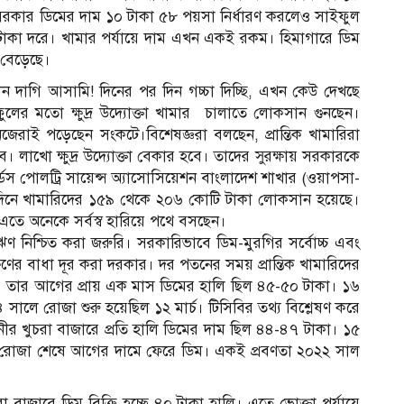
সরকার ডিমের দাম ১০ টাকা ৫৮ পয়সা নির্ধারণ করলেও সাইফুল
 টাকা দরে। খামার পর্যায়ে দাম এখন একই রকম। হিমাগারে ডিম
ও বেড়েছে।
ান দাগি আসামি! দিনের পর দিন গচ্চা দিচ্ছি, এখন কেউ দেখছে
ুলের মতো ক্ষুদ্র উদ্যোক্তা খামার চালাতে লোকসান গুনছেন।
জেরাই পড়েছেন সংকটে।বিশেষজ্ঞরা বলছেন, প্রান্তিক খামারিরা
বে। লাখো ক্ষুদ্র উদ্যোক্তা বেকার হবে। তাদের সুরক্ষায় সরকারকে
্ল্ডস পোলট্রি সায়েন্স অ্যাসোসিয়েশন বাংলাদেশ শাখার (ওয়াপসা-
দিনে খামারিদের ১৫৯ থেকে ২০৬ কোটি টাকা লোকসান হয়েছে।
এতে অনেকে সর্বস্ব হারিয়ে পথে বসছেন।
 ঋণ নিশ্চিত করা জরুরি। সরকারিভাবে ডিম-মুরগির সর্বোচ্চ এবং
ংরক্ষণের বাধা দূর করা দরকার। দর পতনের সময় প্রান্তিক খামারিদের
ার্চ। তার আগের প্রায় এক মাস ডিমের হালি ছিল ৪৫-৫০ টাকা। ১৬
লে রোজা শুরু হয়েছিল ১২ মার্চ। টিসিবির তথ্য বিশ্লেষণ করে
র খুচরা বাজারে প্রতি হালি ডিমের দাম ছিল ৪৪-৪৭ টাকা। ১৫
 রোজা শেষে আগের দামে ফেরে ডিম। একই প্রবণতা ২০২২ সাল
 বাজারে ডিম বিক্রি হচ্ছে ৪০ টাকা হালি। এতে ভোক্তা পর্যায়ে