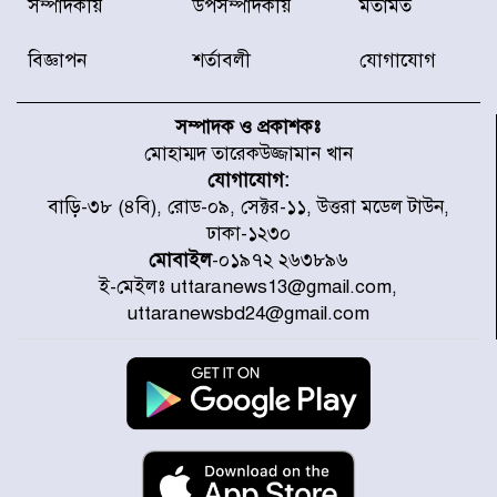
সম্পাদকীয়
উপসম্পাদকীয়
মতামত
নতুন উদ্যোগ নিকুঞ্জ-টানপাড়ায়
বিজ্ঞাপন
শর্তাবলী
যোগাযোগ
নবনির্বাচিত কার্যনির্বাহী পরিষদের
উদ্যোগে উত্তরা ১৩ নং সেক্টর-এ
সম্পাদক ও প্রকাশকঃ
পরিষ্কার-পরিচ্ছন্নতা অভিযান
মোহাম্মদ তারেকউজ্জামান খান
যোগাযোগ:
ডিএমপির অভিযানে ২৪ ঘণ্টায় গ্রেপ্তার
বাড়ি-৩৮ (৪বি), রোড-০৯, সেক্টর-১১, উত্তরা মডেল টাউন,
৫০৪, উদ্ধার মাদক-অস্ত্র
ঢাকা-১২৩০
মোবাইল
-০১৯৭২ ২৬৩৮৯৬
ই-মেইলঃ uttaranews13@gmail.com,
সন্দ্বীপের চরে বিপদে পড়া কচ্ছপ উদ্ধার
uttaranewsbd24@gmail.com
সাগরে অবমুক্ত
মাতারবাড়ী পৌঁছে নির্ধারিত কর্মসূচিতে
যোগ দিয়েছেন প্রধানমন্ত্রী