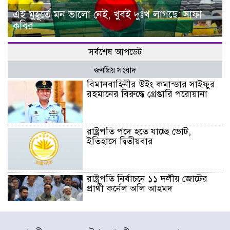
এই মুহূর্তে মন ভালো নেই, খুবই দুঃখ লাগছে: সাফা
কবির
সর্বশেষ আপডেট
জনপ্রিয় সংবাদ
বিমানবাহিনীর উইং কমান্ডার সাইফুর
রহমানের বিরুদ্ধে গ্রেপ্তারি পরোয়ানা
রাষ্ট্রপতি পদে হতে যাচ্ছে ভোট,
ইতিহাসে দ্বিতীয়বার
রাষ্ট্রপতি নির্বাচনে ১১ দলীয় জোটের
প্রার্থী কর্নেল অলি আহমদ
ডিএনসিসির সঙ্গে সমন্বয়ে পরিচ্ছন্নতার