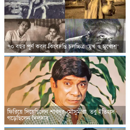
৭০ বছর পূর্ণ করল কিংবদন্তি চলচ্চিত্র ‘মুখ ও মুখোশ’
ফিরিয়ে দিয়েছিলেন শাবনূর-মৌসুমীরা, তবু ইতিহাস
গড়েছিলেন দিলদার