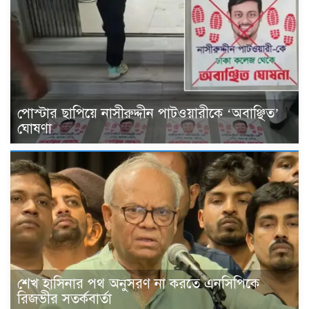
পোস্টার ছাপিয়ে নাসীরুদ্দীন পাটওয়ারীকে ‘অবাঞ্ছিত’
ঘোষণা
শেখ হাসিনার পথ অনুসরণ না করতে এনসিপিকে
রিজভীর সতর্কবার্তা