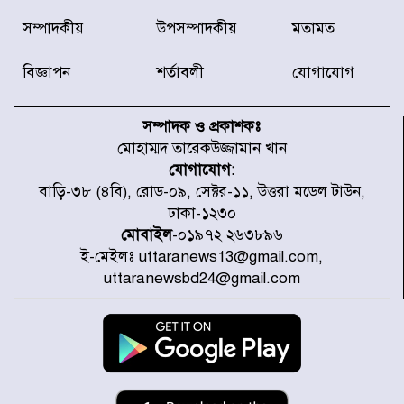
দেশে ভারি বৃষ্টির সতর্কবার্তা, ১০
সম্পাদকীয়
উপসম্পাদকীয়
মতামত
জেলায় বন্যার পূর্বাভাস
বিজ্ঞাপন
শর্তাবলী
যোগাযোগ
৫৩ নং ওয়ার্ডের সড়কে নেমপ্লেট
স্থাপনের উদ্যোগ চান মিয়া ব্যাপারীর
সম্পাদক ও প্রকাশকঃ
মোহাম্মদ তারেকউজ্জামান খান
যোগাযোগ:
৭ জেলায় ঝোড়ো হাওয়াসহ বজ্রবৃষ্টির
বাড়ি-৩৮ (৪বি), রোড-০৯, সেক্টর-১১, উত্তরা মডেল টাউন,
শঙ্কা
ঢাকা-১২৩০
মোবাইল
-০১৯৭২ ২৬৩৮৯৬
ই-মেইলঃ uttaranews13@gmail.com,
বগুড়া ও সিলেটে সড়ক দুর্ঘটনায় নিহত
uttaranewsbd24@gmail.com
১৫
জুলাইয়ে দেশজুড়ে ৪৫৮টি সড়ক
দুর্ঘটনায় ৪১৬ জন নিহত হয়েছেন