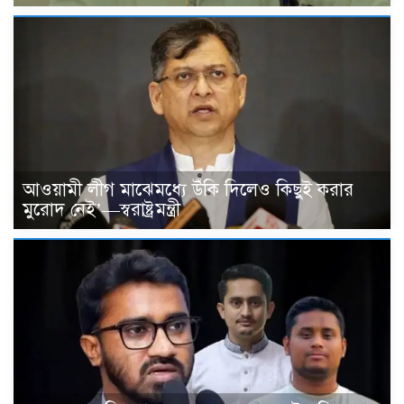
আওয়ামী লীগ মাঝেমধ্যে উঁকি দিলেও কিছুই করার
মুরোদ নেই’—স্বরাষ্ট্রমন্ত্রী