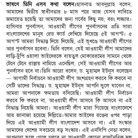
ভাষণে তিনি এসব কথা বলেন।
হাসনাত আবদুল্লাহ বলেন,
আমাদের দ্বিতীয় স্বাধীনতার ৮ মাস পরে আজ যেসব দাবিতে
জমায়েত হয়েছি তা আমাদের জন্য গর্বের কিছু নয়; বরং লজ্জার।
হাসিনার পুনর্বাসন, আওয়ামী লীগের পুনর্বাসনের প্রতি সারা
বাংলাদেশের মানুষ রেড কার্ড দেখিয়ে দিয়েছে ৫ই আগস্ট। ৫
আগস্ট আমরা সিদ্ধান্ত দিয়ে দিয়েছি, এই ভূখণ্ডে আওয়ামী লীগের
আর পুনর্বাসন হবেনা। তিনি বলেন, যেই আওয়ামী লীগ আমাদের
দাড়ি-টুপি ওয়ালা ভাইদেরকে বায়তুল মোকাররমের সামনে থেকে
টেনে টেনে রাস্তায় নামিয়ে এনেছিল, সেই আওয়ামী লীগের আর
পুনর্বাসন হবে না।তিনি আরো বলেন, ড. মুহাম্মদ ইউনূস বলেছেন
— আগামী নির্বাচনে আওয়ামী লীগ অংশগ্রহণ করবে কি করবে না
সেটি তাদের সিদ্ধান্ত। ড. মুহাম্মদ ইউনূস আপনি ভুলে যাবেন না,
আমরা আপনাকে ক্ষমতায় বসিয়েছি। আওয়ামী লীগ নির্বাচন
করবে কি করবে না, আওয়ামী লীগ আসবে কি আসবে না এই
সিদ্ধান্ত নিয়েছি আমরা। আওয়ামী লীগ মারা গিয়েছে বাংলাদেশে
আর জানাজা হয়েছে দিল্লিতে।আমার ভাইদের রক্তের ওপর পাড়া
দিয়ে এই আওয়ামী লীগ বাংলাদেশ আসবে না। এই সংস্কার
আমাদের দেশের সবচেয়ে বড় সংস্কার। এই এনসিপি নেতা বলেন,
আপনারা ভুলে গেলে চলবে না আওয়ামী কোনো রাজনৈতিক দল