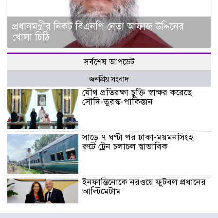
প্রধানমন্ত্রীর নিকট বিএনপি নেতা আফাজ উদ্দিনের
খোলা চিঠি
সর্বশেষ আপডেট
জনপ্রিয় সংবাদ
যৌথ প্রতিরক্ষা চুক্তি স্বাক্ষর করেছে
সৌদি-তুরস্ক-পাকিস্তান
সাড়ে ৭ ঘণ্টা পর ঢাকা-ময়মনসিংহ
রুটে ট্রেন চলাচল স্বাভাবিক
ইনফান্তিনোকে নরওয়ে ফুটবল প্রধানের
আল্টিমেটাম