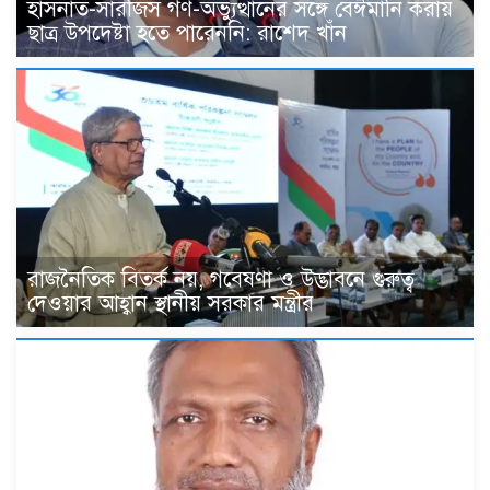
হাসনাত-সারজিস গণ-অভ্যুত্থানের সঙ্গে বেঈমানি করায়
ছাত্র উপদেষ্টা হতে পারেননি: রাশেদ খাঁন
রাজনৈতিক বিতর্ক নয়, গবেষণা ও উদ্ভাবনে গুরুত্ব
দেওয়ার আহ্বান স্থানীয় সরকার মন্ত্রীর