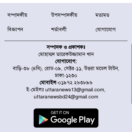
রাজধানীর উত্তরা আঞ্চলিক পাসপোর্ট
সম্পাদকীয়
উপসম্পাদকীয়
মতামত
অফিসের সামনে দালাল চক্রের ১৩ জন
সদস্যকে বিভিন্ন মেয়াদে সাজা প্রদান
করেছে র‌্যাব-১
বিজ্ঞাপন
শর্তাবলী
যোগাযোগ
হরমুজ প্রণালি নিয়ে ওমানের সঙ্গে চুক্তি
চূড়ান্ত পর্যায়ে : ইরান
সম্পাদক ও প্রকাশকঃ
মোহাম্মদ তারেকউজ্জামান খান
যোগাযোগ:
প্রত্যেক অপরাধীর বিচার এ দেশেই
বাড়ি-৩৮ (৪বি), রোড-০৯, সেক্টর-১১, উত্তরা মডেল টাউন,
হবে, সে যত শক্তিশালীই হোক না কেন,
ঢাকা-১২৩০
চট্টগ্রামে জুলাই গণঅভ্যুত্থান দিবসে
প্রতিমন্ত্রী মীর হেলাল
মোবাইল
-০১৯৭২ ২৬৩৮৯৬
ই-মেইলঃ uttaranews13@gmail.com,
আগামী ৫ দিন বৃষ্টির আভাস
uttaranewsbd24@gmail.com
হাসিনার বক্তব্য প্রচারে ভারতের সমর্থন
নেই