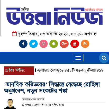
বৃহস্পতিবার, ০৬ অগাস্ট ২০২৬, ০৮:৫৬ অপরাহ্ন
Toggle
navigation
ব্রেকিং নিউজ:
জুলাইয়ে দেশজুড়ে ৪৫৮টি সড়ক দুর্ঘটনায় ৪১৬ জন নিহত
‘মানবিক করিডরের’ সিদ্ধান্তে বেড়েছে রোহিঙ্গা
অনুপ্রবেশ, নতুন সংকটের শঙ্কা
অনলাইন ডেক্স রির্পোট
আপডেট টাইম: বুধবার, ৩০ এপ্রিল, ২০২৫