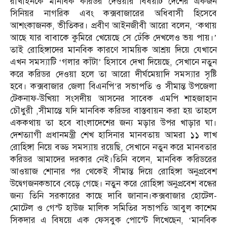
রাখাইনকে মানবিক করিডর দেওয়ার বিষয়টি দেশের একজন
সিনিয়র নাগরিক এবং কক্সবাজারের অধিবাসী হিসেবে
আশংকাজনক, ভীতিকর। প্রবীণ আইনজীবী আরো বলেন, ‘কথায়
আছে যার বাবাকে কুমিরে খেয়েছে সে ঢেঁকি দেখলেও ভয় পায়।’
তাই রোহিঙ্গাদের মানবিক কারণে সাময়িক আশ্রয় দিয়ে যেখানে
এখন সমস্যাটি ‘গলার কাঁটা’ হিসাবে দেখা দিয়েছে, সেখানে নতুন
করে করিডর দেওয়া হলে তা আরো দীর্ঘমেয়াদি সমস্যার সৃষ্টি
হবে। কক্সবাজার জেলা বিএনপি’র সভাপতি ও সীমান্ত উপজেলা
টেকনাফ-উখিয়া সংসদীয় আসনের সাবেক এমপি শাহজাহান
চৌধুরী ,সীমান্তে যদি মানবিক করিডর বাস্তবায়ন করা হয় তাহলে
এককথায় তা হবে বাংলাদেশের জন্য মড়ার উপর খাড়ার ঘা।
দেশত্যাগী প্রধানমন্ত্রী শেখ হাসিনার মানবতায় আমরা ১১ লাখ
রোহিঙ্গা নিয়ে বড্ড সমস্যায় রয়েছি, সেখানে নতুন করে মানবতার
করিডর আমাদের দরকার নেই।তিনি বলেন, মানবিক করিডরের
আওয়াজ শোনার পর থেকেই সীমান্ত দিয়ে রোহিঙ্গা অনুপ্রবেশ
উদ্বেগজনকভাবে বেড়ে গেছে। নতুন করে রোহিঙ্গা অনুপ্রবেশ বন্ধের
জন্য তিনি সরকারের কাছে দাবি জানান।কক্সবাজার হোটেল-
মোটেল ও গেস্ট হাউজ মালিক সমিতির সভাপতি আবুল কাশেম
সিকদার এ বিষয়ে এক ফেসবুক পোস্টে লিখেছেন, ‘মানবিক