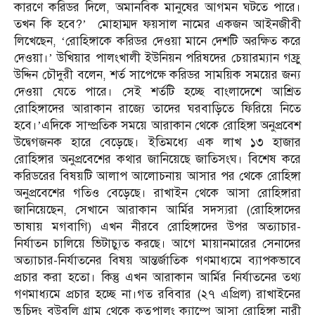
কারণে করিডর দিলে, অমানবিক মানুষের আগমন ঘটতে পারে।
তখন কি হবে?’ মোহাম্মদ ফয়সাল নামের একজন আইনজীবী
লিখেছেন, ‘রোহিঙ্গাকে করিডর দেওয়া মানে দেশটি অরক্ষিত করে
দেওয়া।’ উখিয়ার পালংখালী ইউনিয়ন পরিষদের চেয়ারম্যান গফ্রু
উদ্দিন চৌদুরী বলেন, শর্ত সাপেক্ষে করিডর সাময়িক সময়ের জন্য
দেওয়া যেতে পারে। সেই শর্তটি হচ্ছে বাংলাদেশে আশ্রিত
রোহিঙ্গাদের আরাকান রাজ্যে তাদের ঘরবাড়িতে ফিরিয়ে নিতে
হবে।’এদিকে সাম্প্রতিক সময়ে আরাকান থেকে রোহিঙ্গা অনুপ্রবেশ
উদ্বেগজনক হারে বেড়েছে। ইতিমধ্যে এক লাখ ১৩ হাজার
রোহিঙ্গার অনুপ্রবেশের কথার জানিয়েছে জাতিসংঘ। বিশেষ করে
করিডরের বিষয়টি আলাপ আলোচনায় আসার পর থেকে রোহিঙ্গা
অনুপ্রবেশের গতিও বেড়েছে। রাখাইন থেকে আসা রোহিঙ্গারা
জানিয়েছেন, সেখানে আরাকান আর্মির সদস্যরা (রোহিঙ্গাদের
ভাষায় মগবাগি) এখন নীরবে রোহিঙ্গাদের উপর অত্যাচার-
নির্যাতন চালিয়ে ভিটাচ্যুত করছে। আগে মায়ানমারের সেনাদের
অত্যাচার-নির্যাতনের বিষয় আন্তর্জাতিক গণমাধ্যমে ব্যাপকভাবে
প্রচার করা হতো। কিন্তু এখন আরাকান আর্মির নির্যাতনের তথ্য
গণমাধ্যমে প্রচার হচ্ছে না।গত রবিবার (২৭ এপ্রিল) রাখাইনের
ভুচিদং বউবলি গ্রাম থেকে কুতুপালং ক্যাম্পে আসা রোহিঙ্গা নারী