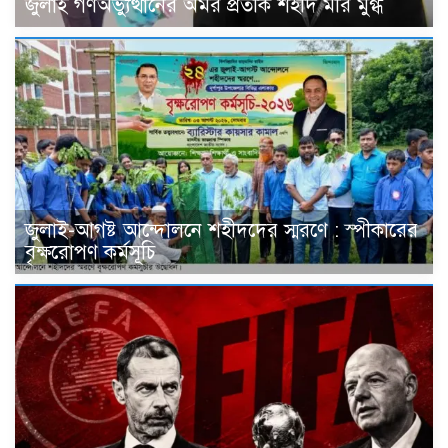
জুলাই গণঅভ্যুত্থানের অমর প্রতীক শহীদ মীর মুগ্ধ
জুলাই-আগষ্ট আন্দোলনে শহীদদের স্মরণে : স্পীকারের
বৃক্ষরোপণ কর্মসূচি