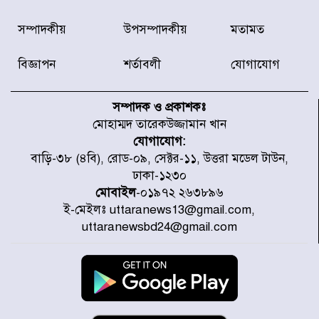
হারিয়ে যাওয়া শিশুকে পরিবারের কাছে
সম্পাদকীয়
উপসম্পাদকীয়
মতামত
ফিরিয়ে প্রশংসায় ভাসছেন খিলক্ষেত
থানার ওসি
বিজ্ঞাপন
শর্তাবলী
যোগাযোগ
আজ থেকে উন্মুক্ত ‘জুলাই গণঅভ্যুত্থান
স্মৃতি জাদুঘর
সম্পাদক ও প্রকাশকঃ
মোহাম্মদ তারেকউজ্জামান খান
যোগাযোগ:
রাজধানীর উত্তরা আঞ্চলিক পাসপোর্ট
বাড়ি-৩৮ (৪বি), রোড-০৯, সেক্টর-১১, উত্তরা মডেল টাউন,
অফিসের সামনে দালাল চক্রের ১৩ জন
ঢাকা-১২৩০
সদস্যকে বিভিন্ন মেয়াদে সাজা প্রদান
করেছে র‌্যাব-১
মোবাইল
-০১৯৭২ ২৬৩৮৯৬
ই-মেইলঃ uttaranews13@gmail.com,
হরমুজ প্রণালি নিয়ে ওমানের সঙ্গে চুক্তি
uttaranewsbd24@gmail.com
চূড়ান্ত পর্যায়ে : ইরান
প্রত্যেক অপরাধীর বিচার এ দেশেই
হবে, সে যত শক্তিশালীই হোক না কেন,
চট্টগ্রামে জুলাই গণঅভ্যুত্থান দিবসে