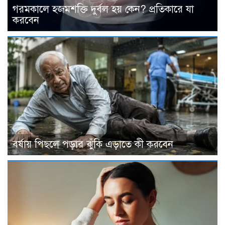
গরমকালে হজমশক্তি দুর্বল হয় কেন? প্রতিকারে যা
করবেন
বর্ষায় পিছলে পড়ার ঝুঁকি এড়াতে কী করবেন