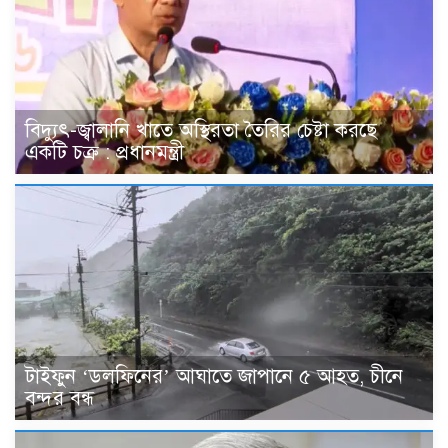
বিদ্যুৎ-জ্বালানি খাতে অস্থিরতা তৈরির চেষ্টা করছে
একটি চক্র : প্রধানমন্ত্রী
টাইফুন ‘ডলফিনের’ আঘাতে জাপানে ৫ আহত, চীনে
বন্দর বন্ধ