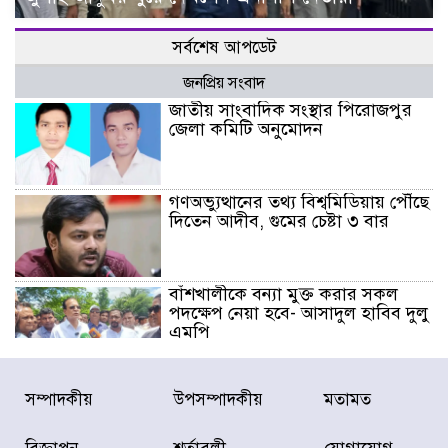
সর্বশেষ আপডেট
জনপ্রিয় সংবাদ
জাতীয় সাংবাদিক সংস্থার পিরোজপুর
জেলা কমিটি অনুমোদন
গণঅভ্যুত্থানের তথ্য বিশ্বমিডিয়ায় পৌঁছে
দিতেন আদীব, গুমের চেষ্টা ৩ বার
বাঁশখালীকে বন্যা মুক্ত করার সকল
পদক্ষেপ নেয়া হবে- আসাদুল হাবিব দুলু
এমপি
বিদ্যুৎ-জ্বালানি খাতে অস্থিরতা তৈরির
সম্পাদকীয়
উপসম্পাদকীয়
মতামত
চেষ্টা করছে একটি চক্র : প্রধানমন্ত্রী