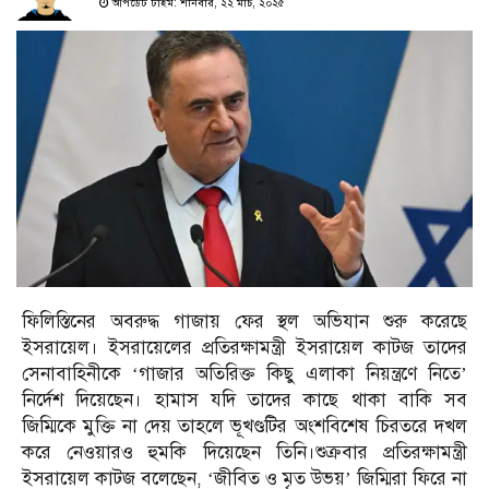
আপডেট টাইম: শনিবার, ২২ মার্চ, ২০২৫
ফিলিস্তিনের অবরুদ্ধ গাজায় ফের স্থল অভিযান শুরু করেছে
ইসরায়েল। ইসরায়েলের প্রতিরক্ষামন্ত্রী ইসরায়েল কাটজ তাদের
সেনাবাহিনীকে ‘গাজার অতিরিক্ত কিছু এলাকা নিয়ন্ত্রণে নিতে’
নির্দেশ দিয়েছেন। হামাস যদি তাদের কাছে থাকা বাকি সব
জিম্মিকে মুক্তি না দেয় তাহলে ভূখণ্ডটির অংশবিশেষ চিরতরে দখল
করে নেওয়ারও হুমকি দিয়েছেন তিনি।শুক্রবার প্রতিরক্ষামন্ত্রী
ইসরায়েল কাটজ বলেছেন, ‘জীবিত ও মৃত উভয়’ জিম্মিরা ফিরে না