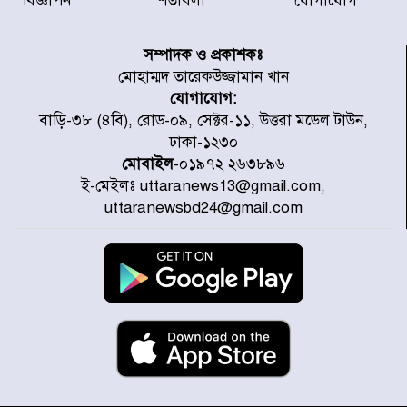
বিজ্ঞাপন
শর্তাবলী
যোগাযোগ
টাইফুন ‘ডলফিনের’ আঘাতে জাপানে
৫ আহত, চীনে বন্দর বন্ধ
সম্পাদক ও প্রকাশকঃ
মোহাম্মদ তারেকউজ্জামান খান
যোগাযোগ:
চিকিৎসা খাতে জিডিপির ৫ শতাংশ
বাড়ি-৩৮ (৪বি), রোড-০৯, সেক্টর-১১, উত্তরা মডেল টাউন,
বরাদ্দের ঘোষণা স্থানীয় সরকার মন্ত্রীর
ঢাকা-১২৩০
মোবাইল
-০১৯৭২ ২৬৩৮৯৬
ই-মেইলঃ uttaranews13@gmail.com,
জুলাই জাদুঘর ঘুরে দেখলেন এনসিপি
uttaranewsbd24@gmail.com
নেতারা
যুক্তরাষ্ট্রে দাবানল নেভাতে গিয়ে
হেলিকপ্টার বিধ্বস্ত, নিহত ১
মজুদদারের সর্বোচ্চ শাস্তি মৃত্যুদণ্ড, তাই
ভেবে মজুদ করবেন : আইনমন্ত্রী