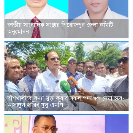
জাতীয় সাংবাদিক সংস্থার পিরোজপুর জেলা কমিটি
অনুমোদন
বাঁশখালীকে বন্যা মুক্ত করার সকল পদক্ষেপ নেয়া হবে-
আসাদুল হাবিব দুলু এমপি